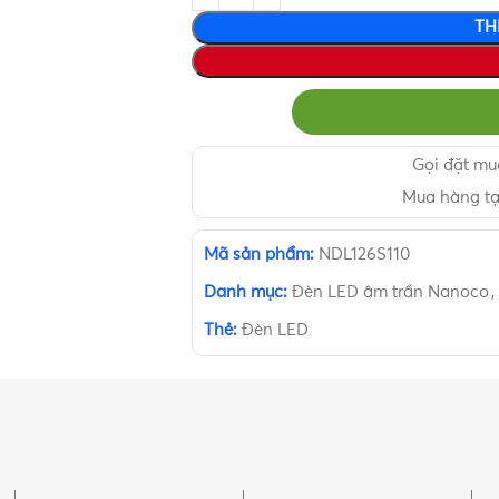
TH
Gọi đặt m
Mua hàng t
Mã sản phẩm:
NDL126S110
Danh mục:
Đèn LED âm trần Nanoco
,
Thẻ:
Đèn LED