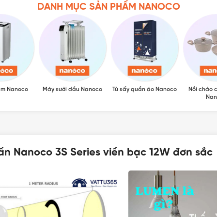
DANH MỤC SẢN PHẨM NANOCO
ẩm Nanoco
Máy sưởi dầu Nanoco
Tủ sấy quần áo Nanoco
Nồi chảo 
Nan
ần Nanoco 3S Series viền bạc 12W đơn sắc