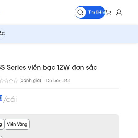
Tìm Kiếm
HÁC
S Series viền bạc 12W đơn sắc
(đánh giá)
Đã bán
343
₫
cái
g
Viền Vàng