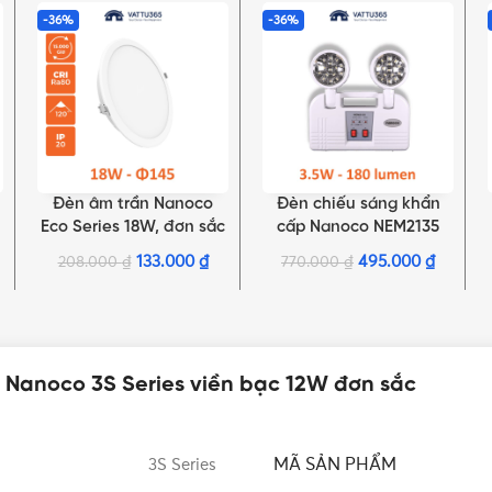
-36%
-36%
Đèn âm trần Nanoco
Đèn chiếu sáng khẩn
LỰA CHỌN TÙY CHỌN
THÊM VÀO GIỎ HÀNG
Eco Series 18W, đơn sắc
cấp Nanoco NEM2135
| NED186, NED184,
3.5W (có chứng nhận
133.000
₫
495.000
₫
208.000
₫
770.000
₫
NED183
PCCC)
 Nanoco 3S Series viền bạc 12W đơn sắc
MÃ SẢN PHẨM
3S Series