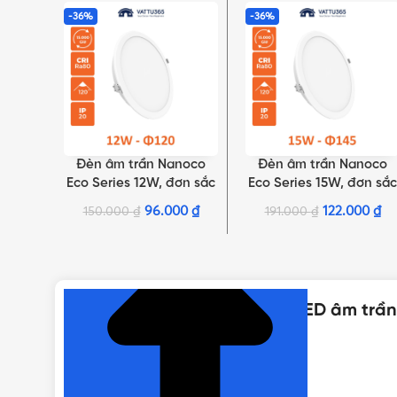
-36%
-36%
Đèn âm trần Nanoco
Đèn âm trần Nanoco
LỰA CHỌN TÙY CHỌN
LỰA CHỌN TÙY CHỌN
Eco Series 12W, đơn sắc
Eco Series 15W, đơn sắc
| NED126, NED124,
| NED156, NED154,
96.000
₫
122.000
₫
150.000
₫
191.000
₫
NED123
NED153
NHẤN ĐỂ XEM TIẾP (THU GỌN)
Thông số kỹ thuật của Đèn LED âm trần
DÒNG ĐÈN ÂM TRẦN NANOCO