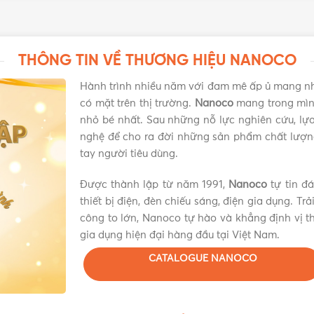
THÔNG TIN VỀ THƯƠNG HIỆU NANOCO
Hành trình nhiều năm với đam mê ấp ủ mang n
có mặt trên thị trường.
Nanoco
mang trong mình
nhỏ bé nhất. Sau những nỗ lực nghiên cứu, lựa 
nghệ để cho ra đời những sản phẩm chất lượn
tay người tiêu dùng.
Được thành lập từ năm 1991,
Nanoco
tự tin đ
thiết bị điện, đèn chiếu sáng, điện gia dụng. Tr
công to lớn, Nanoco tự hào và khẳng định vị th
gia dụng hiện đại hàng đầu tại Việt Nam.
CATALOGUE NANOCO