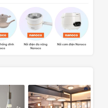
chống dính
Nồi điện đa năng
Nồi cơm điện Nanoco
Bình thủy 
oco
Nanoco