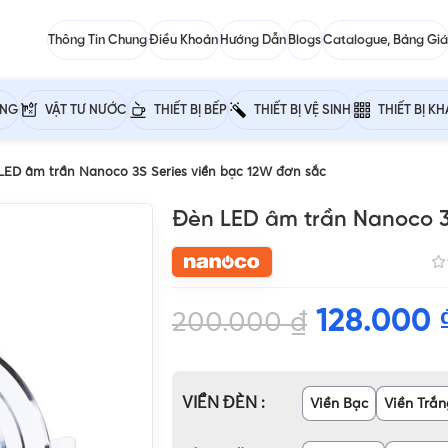
Thông Tin Chung
Điều Khoản
Hướng Dẫn
Blogs
Catalogue, Bảng Giá
ỰNG
VẬT TƯ NƯỚC
THIẾT BỊ BẾP
THIẾT BỊ VỆ SINH
THIẾT BỊ K
LED âm trần Nanoco 3S Series viền bạc 12W đơn sắc
Đèn LED âm trần Nanoco 3
128.000
200.000
₫
VIỀN ĐÈN
Viền Bạc
Viền Trắn