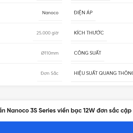
ĐIỆN ÁP
Nanoco
KÍCH THƯỚC
25.000 giờ
CÔNG SUẤT
Ø110mm
HIỆU SUẤT QUANG THÔN
Đơn Sắc
àng), 1140lm (AS trắng/trung
CHỈ SỐ HOÀN MÀU
tính)
ần Nanoco 3S Series viền bạc 12W đơn sắc cập
BỘ NGUỒN
120°