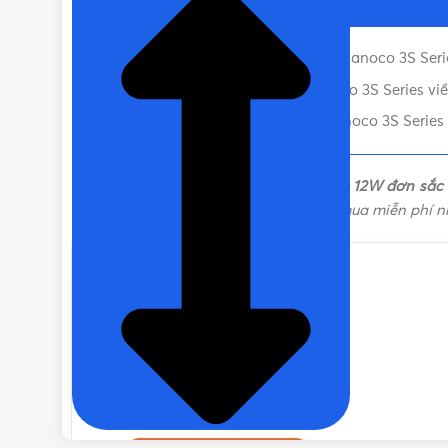
CHẤT LIỆU
Nhôm 
Tóm tắt đặc điểm đèn downlight Nanoco 3S Seri
VIỀN ĐÈN
Hình ảnh Đèn LED âm trần Nanoco 3S Series vi
Liên hệ mua Đèn LED âm trần Nanoco 3S Series v
MÀU ÁNH SÁNG
Đèn âm trần Nanoco 3S Series viền bạc 12W đơn sắc
hệ với chúng tôi để được tư vấn chọn mua miễn phí n
LOẠI CHIP LED