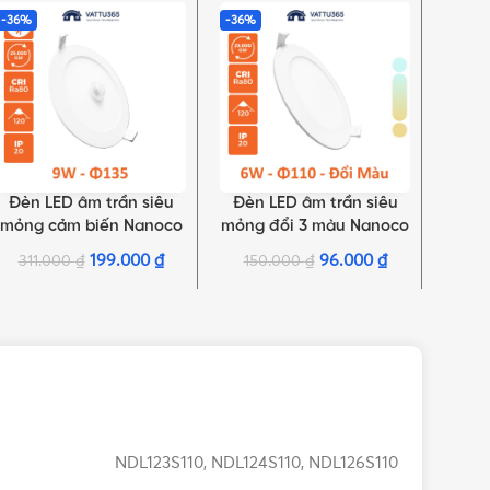
-36%
-36%
-36%
Đèn LED âm trần siêu
Đèn LED âm trần siêu
Đè
LỰA CHỌN TÙY CHỌN
THÊM VÀO GIỎ HÀNG
LỰA C
mỏng cảm biến Nanoco
mỏng đổi 3 màu Nanoco
Nano
9W, đơn sắc | NSD096S,
6W | NSD06C1
NDL1
199.000
₫
96.000
₫
311.000
₫
150.000
₫
33
NSD093S
NDL123S110, NDL124S110, NDL126S110