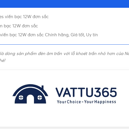
LOẠI ĐÈN LED
(Thân đèn), Nhựa (Mặt đèn)
es viền bạc 12W đơn sắc
BẢO HÀNH
Viền Bạc
ền bạc 12W đơn sắc
iền bạc 12W đơn sắc Chính hãng, Giá tốt, Uy tín
LOẠI
TRẮNG
,
TRUNG TÍNH
,
VÀNG
là dòng sản phẩm đèn âm trần với lỗ khoét trần nhỏ hơn của 
hé!
CẤP BẢO VỆ
Seoul Semiconductor