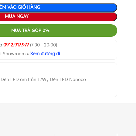
ÊM VÀO GIỎ HÀNG
MUA NGAY
MUA TRẢ GÓP 0%
ua
0912.917.977
(7:30 - 20:00)
ại Showroom »
Xem đường đi
Đèn LED âm trần 12W
,
Đèn LED Nanoco