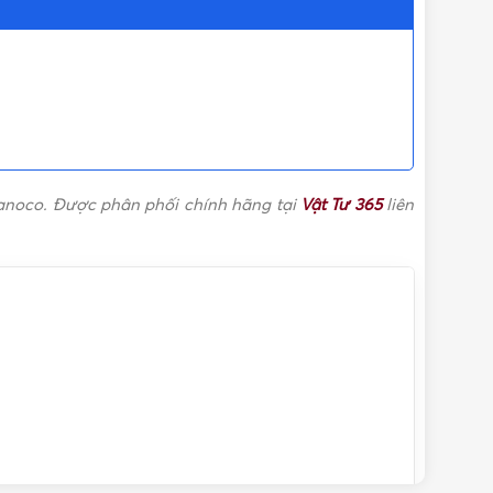
Đèn âm trần Nanoco
,
Đèn downlight Nanoco
12 tháng
Đèn LED Nanoco
,
Đèn Nanoco
Nanoco. Được phân phối chính hãng tại
Vật Tư 365
liên
IP20 (không chống nước)