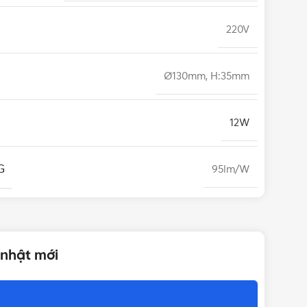
220V
Ø130mm, H:35mm
12W
G
95lm/W
Ra80
 nhật mới
Nguồn rời