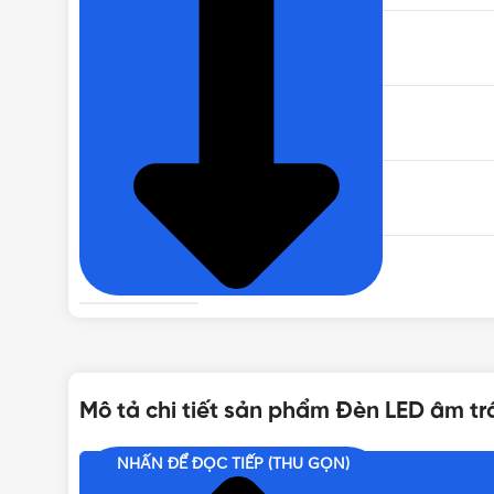
THƯƠNG HIỆU
TUỔI THỌ
KÍCH THƯỚC KHOÉT
TÍNH NĂNG
1080lm (AS v
QUANG THÔNG (ĐỘ SÁNG)
Mô tả chi tiết sản phẩm Đèn LED âm tr
GÓC CHIẾU
NHẤN ĐỂ ĐỌC TIẾP (THU GỌN)
Nội dung chính