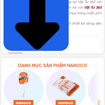
NSD12CS135
được phân phối chính hãng tại Vật Tư 365 với
900lm (AS vàng)
nhiều chương trình ưu đãi hấp dẫn. Liên hệ với
Vật Tư 365
theo các kênh bên dưới để được tư vấn mua hàng miễn phí!
CHỈ SỐ HOÀN MÀU
Ra80
(*)
Lưu ý
: Dimmer không tương thích với thiết kế dòng đèn
này!
GÓC CHIẾU
120°
CẤP BẢO VỆ
IP20 (không chống nước)
DANH MỤC SẢN PHẨM NANOCO
BỘ NGUỒN
Nguồn rời
CHẤT LIỆU
Nhôm (Thân đèn), Nhựa (Mặt đèn)
LOẠI
Đèn LED Nanoco
,
Đèn Nanoco