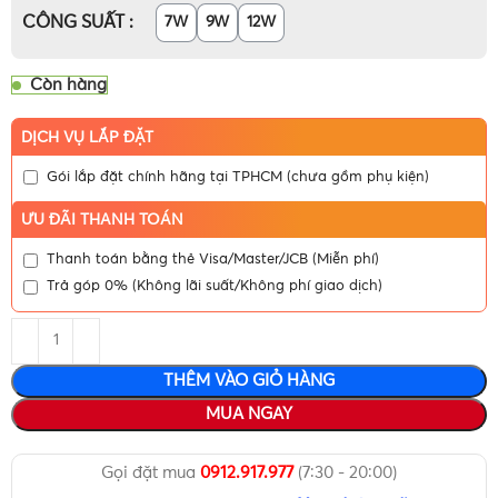
CÔNG SUẤT
7W
9W
12W
Còn hàng
DỊCH VỤ LẮP ĐẶT
Gói lắp đặt chính hãng tại TPHCM (chưa gồm phụ kiện)
ƯU ĐÃI THANH TOÁN
Thanh toán bằng thẻ Visa/Master/JCB (Miễn phí)
Trả góp 0% (Không lãi suất/Không phí giao dịch)
THÊM VÀO GIỎ HÀNG
MUA NGAY
Gọi đặt mua
0912.917.977
(7:30 - 20:00)