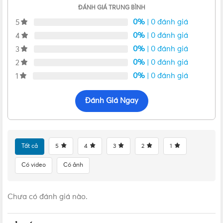
ĐÁNH GIÁ TRUNG BÌNH
Kích thước của Đèn âm trần Hera Series Nanoco 12W viền bạc
0%
| 0 đánh giá
5
đổi 3 màu NSD12CS135
0%
| 0 đánh giá
4
0%
| 0 đánh giá
3
0%
| 0 đánh giá
2
0%
| 0 đánh giá
1
Đánh Giá Ngay
Tất cả
5
4
3
2
1
Có video
Có ảnh
Chưa có đánh giá nào.