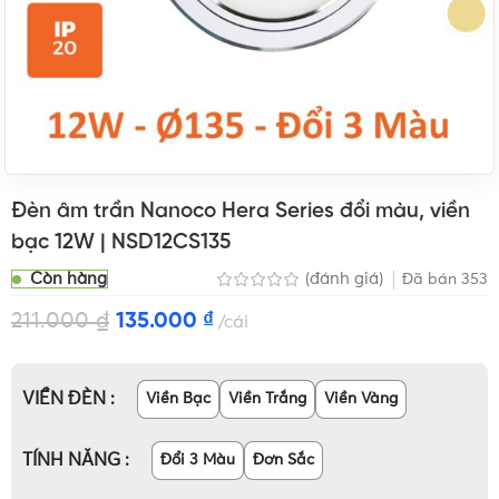
Đèn âm trần Nanoco Hera Series đổi màu, viền
bạc 12W | NSD12CS135
Còn hàng
(đánh giá)
Đã bán
353
211.000
₫
135.000
₫
cái
VIỀN ĐÈN
Viền Bạc
Viền Trắng
Viền Vàng
TÍNH NĂNG
Đổi 3 Màu
Đơn Sắc