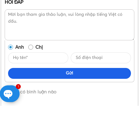
HỎI ĐÁP
Hình ảnh thực tế từng màu ánh sáng có thể thay đổi trên Đèn
âm trần siêu mỏng Nanoco 12W viền bạc NSD12CS135 Hera Series
Anh
Chị
Gửi
1
Không có bình luận nào
Open
chaty
VẬT TƯ 365
| NHÀ PHÂN PHỐI THIẾT BỊ ĐIỆN NƯỚC CHÍNH
HÃNG, GIÁ TỐT