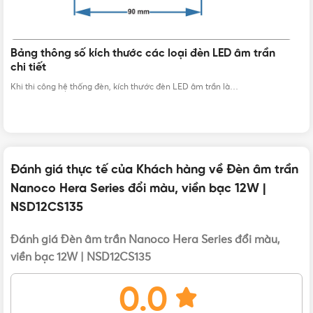
màu 12W NSD12CS135 viền bạc
15 thông số kỹ thuật của đèn LED bạn cần biết khi sử
dụng
Khi chọn mua một chiếc đèn LED thì đa số người tiêu dùng…
Đánh giá thực tế của Khách hàng về Đèn âm trần
Nanoco Hera Series đổi màu, viền bạc 12W |
NSD12CS135
Đánh giá Đèn âm trần Nanoco Hera Series đổi màu,
viền bạc 12W | NSD12CS135
0.0