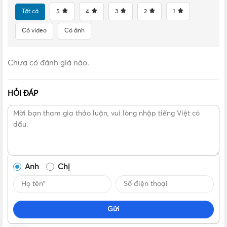
Tất cả
5
4
3
2
1
Có video
Có ảnh
Chưa có đánh giá nào.
HỎI ĐÁP
Anh
Chị
Gửi