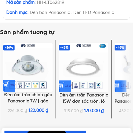
Mã sản phẩm:
HH-LT062819
Danh mục:
Đèn bàn Panasonic
,
Đèn LED Panasonic
Sản phẩm tương tự
-46%
-46%
-46%
Đèn âm trần chỉnh góc
Đèn âm trần Panasonic
Đèn 
Panasonic 7W | góc
15W đơn sắc tròn, lỗ
Panason
chiếu 60°, tròn
khoét Ø125mm | DN 2G
NNP734
122.000
₫
226.000
₫
170.000
₫
315.000
₫
432.0
NHẤN ĐỂ XEM TIẾP (THU GỌN)
Series