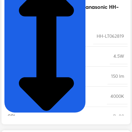
Thông số kỹ thuật của Đèn bàn Panasonic HH-
LT062819 | 4.5W, Màu trắng
MÃ SẢN PHẨM
HH-LT062819
CÔNG SUẤT
4.5W
QUANG THÔNG
150 lm
NHIỆT ĐỘ MÀU
4000K
CRI
Ra80