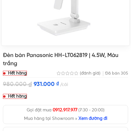
Đèn bàn Panasonic HH-LT062819 | 4.5W, Màu
trắng
Hết hàng
(đánh giá)
Đã bán
305
980.000
₫
931.000
₫
cái
Hết hàng
Gọi đặt mua
0912.917.977
(7:30 - 20:00)
Mua hàng tại Showroom »
Xem đường đi