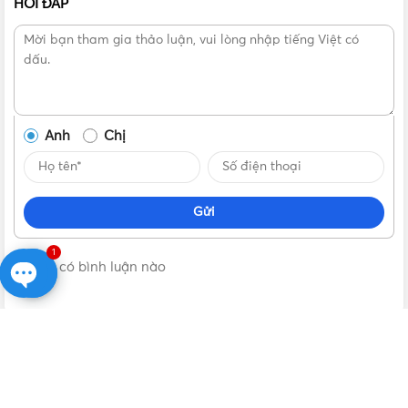
HỎI ĐÁP
Anh
Chị
Gửi
1
Không có bình luận nào
Open
chaty
VẬT TƯ 365
| NHÀ PHÂN PHỐI THIẾT BỊ ĐIỆN NƯỚC CHÍNH
HÃNG, GIÁ TỐT