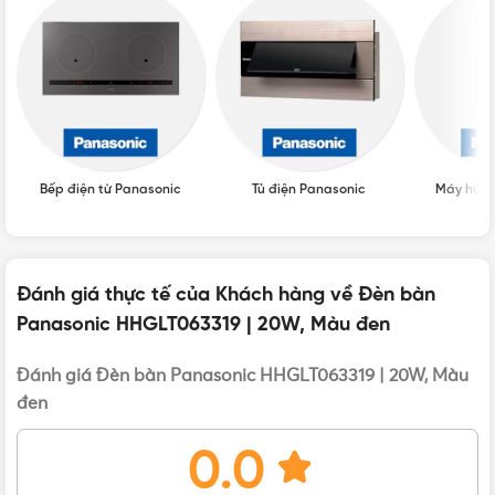
KÍCH THƯỚC
L280 x W220 x H470 (mm)
TUỔI THỌ
>20.000 giờ
XUẤT XỨ
Trung Quốc
Bếp điện từ Panasonic
Tủ điện Panasonic
Máy hút 
BẢO HÀNH
12 tháng
Đánh giá thực tế của Khách hàng về Đèn bàn
TIÊU CHUẨN
JIS AA Japan
Panasonic HHGLT063319 | 20W, Màu đen
Đánh giá Đèn bàn Panasonic HHGLT063319 | 20W, Màu
THƯƠNG HIỆU
Panasonic
đen
0.0