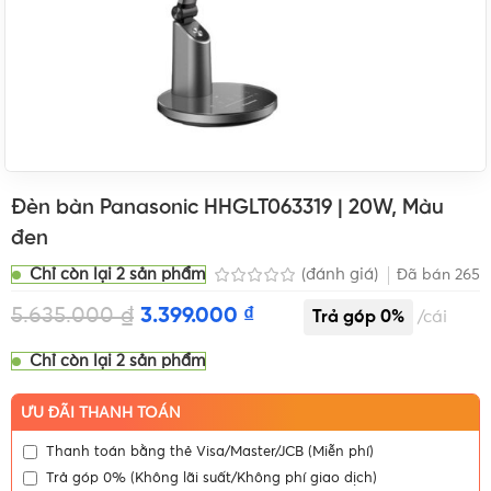
Đèn bàn Panasonic HHGLT063319 | 20W, Màu
đen
Chỉ còn lại 2 sản phẩm
(đánh giá)
Đã bán
265
5.635.000
₫
3.399.000
₫
cái
Chỉ còn lại 2 sản phẩm
ƯU ĐÃI THANH TOÁN
Thanh toán bằng thẻ Visa/Master/JCB (Miễn phí)
Trả góp 0% (Không lãi suất/Không phí giao dịch)