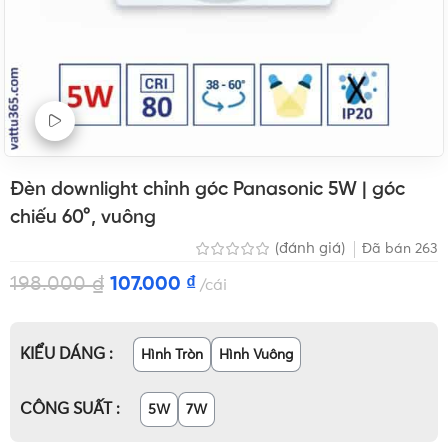
Xem Video sản phẩm
Đèn downlight chỉnh góc Panasonic 5W | góc
chiếu 60°, vuông
(đánh giá)
Đã bán
263
198.000
₫
107.000
₫
cái
KIỂU DÁNG
Hình Tròn
Hình Vuông
CÔNG SUẤT
5W
7W