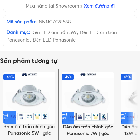
Mua hàng tại Showroom »
Xem đường đi
Mã sản phẩm:
NNNC7628588
Danh mục:
Đèn LED âm trần 5W
,
Đèn LED âm trần
Panasonic
,
Đèn LED Panasonic
Sản phẩm tương tự
-46%
-46%
-45%
Đèn âm trần chỉnh góc
Đèn âm trần chỉnh góc
Đèn âm 
Panasonic 5W | góc
Panasonic 7W | góc
12W đơ
chiếu 60°, tròn