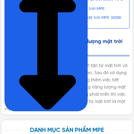
Ứng dụng đèn pha LED năng lượng mặt trời MPE
Liên hệ mua Đèn pha LED năng lượng mặt trời MPE 300W
Chính hãng, Giá tốt, Uy tín
Đặc điểm của đèn pha LED năng lượng mặt trời
300W MPE
Việc tích hợp công nghệ lấy ánh sáng vô tận từ mặt trời và
tích hợp vào viên pin nén dung lương cao. Sau đó sử dụng
nguồn pin nén là vô cùng hiệu quả. Cộng thêm việc tiết
kiệm điện từ một bộ đèn chiếu sáng bằng năng lượng mặt
trời. Với khoa học công nghệ ngày càng phát triển thì việc
tích hợp công nghệ lấy ánh sáng vô tận từ mặt trời là một
việc là vô cùng khả thi.
DANH MỤC SẢN PHẨM MPE