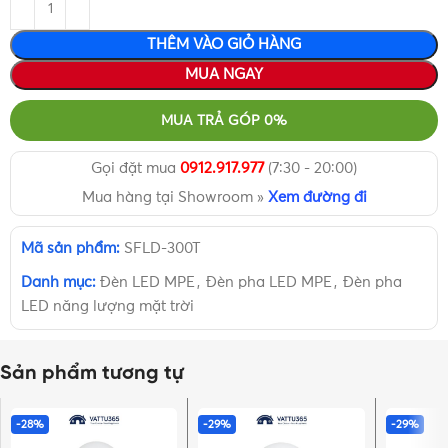
THÊM VÀO GIỎ HÀNG
MUA NGAY
MUA TRẢ GÓP 0%
Gọi đặt mua
0912.917.977
(7:30 - 20:00)
Mua hàng tại Showroom »
Xem đường đi
Mã sản phẩm:
SFLD-300T
Danh mục:
Đèn LED MPE
,
Đèn pha LED MPE
,
Đèn pha
LED năng lượng mặt trời
Sản phẩm tương tự
-28%
-29%
-29%