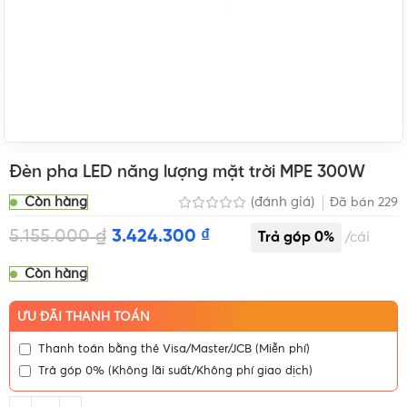
Đèn pha LED năng lượng mặt trời MPE 300W
Còn hàng
(đánh giá)
Đã bán
229
5.155.000
₫
3.424.300
₫
cái
Còn hàng
ƯU ĐÃI THANH TOÁN
Thanh toán bằng thẻ Visa/Master/JCB (Miễn phí)
Trả góp 0% (Không lãi suất/Không phí giao dịch)