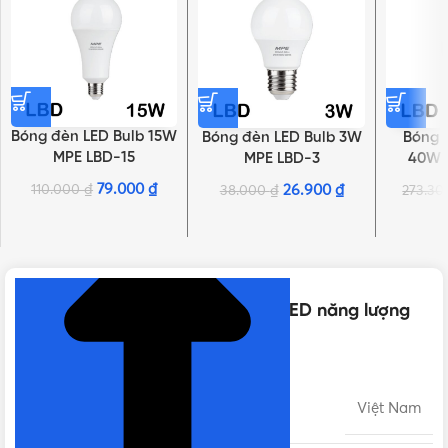
Bóng đèn LED Bulb 15W
Bóng đèn LED Bulb 3W
Bóng 
MPE LBD-15
MPE LBD-3
40W 
79.000
₫
110.000
₫
26.900
₫
38.000
₫
273.3
NHẤN ĐỂ XEM TIẾP (THU GỌN)
Thông số kỹ thuật của Đèn pha LED năng lượng
mặt trời MPE 300W
XUẤT XỨ
Việt Nam