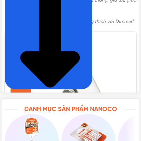
4000K
chính hãng Nanoco bảo hành 12 tháng, giá tốt, giao
hàng nhanh toàn quốc.
MÀU ÁNH SÁNG
TRUNG TÍNH
*
Lưu ý
: Sản phẩm đèn này không tương thích với Dimmer!
NHIỆT ĐỘ MÀU
4000K
GÓC CHIẾU
110°
CẤP BẢO VỆ
IP65
LOẠI
Đèn LED Nanoco
,
Đèn Nanoco
DANH MỤC SẢN PHẨM NANOCO
LOẠI ĐÈN LED
Đèn pha
,
Đèn pha LED