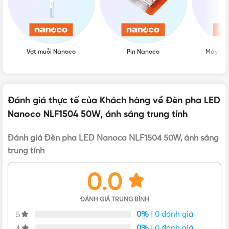
Đèn pha LED Nanoco NLF1504 50W ánh sáng trung tính 4000K
Vợt muỗi Nanoco
Pin Nanoco
Máy hú
Liên hệ mua Đèn pha LED Nanoco NLF1504 50W,
ánh sáng trung tính Chính hãng, Giá tốt, Uy tín
Đánh giá thực tế của Khách hàng về Đèn pha LED
Nanoco NLF1504 50W, ánh sáng trung tính
Vui lòng liên hệ Vật Tư 365 theo các kênh bên dưới để được
tư vấn mua sản phẩm Đèn pha LED Nanoco NLF1504 50W,
Đánh giá Đèn pha LED Nanoco NLF1504 50W, ánh sáng
ánh sáng trung tính chính hãng với giá tốt nhất nhé! Rất
trung tính
hân hạnh được phục vụ Quý khách.
0.0
ĐÁNH GIÁ TRUNG BÌNH
0%
| 0 đánh giá
5
0%
| 0 đánh giá
4