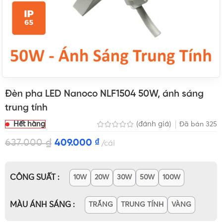
Đèn pha LED Nanoco NLF1504 50W, ánh sáng
trung tính
Hết hàng
(đánh giá)
Đã bán
325
637.000
₫
409.000
₫
cái
CÔNG SUẤT
10W
20W
30W
50W
100W
MÀU ÁNH SÁNG
TRẮNG
TRUNG TÍNH
VÀNG