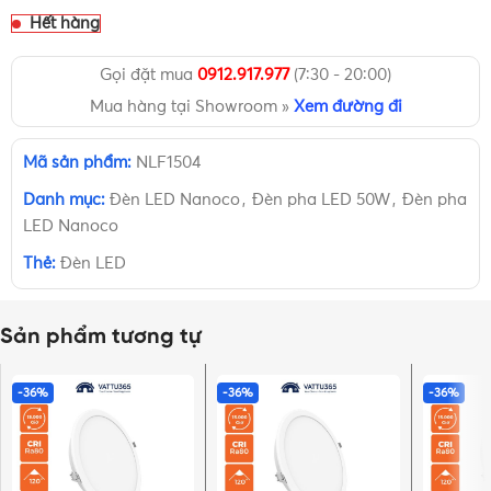
Hết hàng
Gọi đặt mua
0912.917.977
(7:30 - 20:00)
Mua hàng tại Showroom »
Xem đường đi
Mã sản phẩm:
NLF1504
Danh mục:
Đèn LED Nanoco
,
Đèn pha LED 50W
,
Đèn pha
LED Nanoco
Thẻ:
Đèn LED
Sản phẩm tương tự
-36%
-36%
-36%