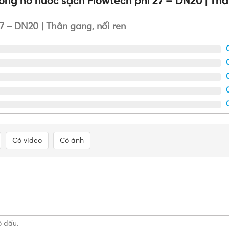
ng hồ nước sạch Flowtech phi 27 – DN20 | Thâ
 – DN20 | Thân gang, nối ren
Có video
Có ảnh