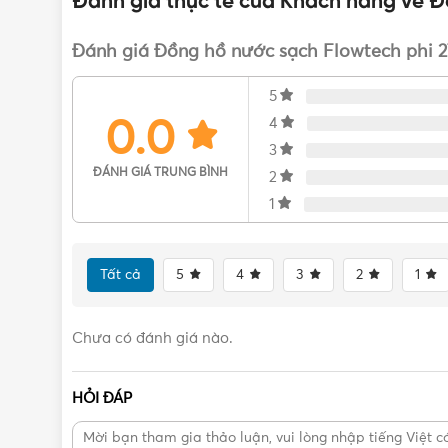
Đánh giá thực tế của Khách hàng về Đồ
Đánh giá Đồng hồ nước sạch Flowtech phi 27
5
0.0
4
3
ĐÁNH GIÁ TRUNG BÌNH
2
1
Tất cả
5
4
3
2
1
Chưa có đánh giá nào.
HỎI ĐÁP