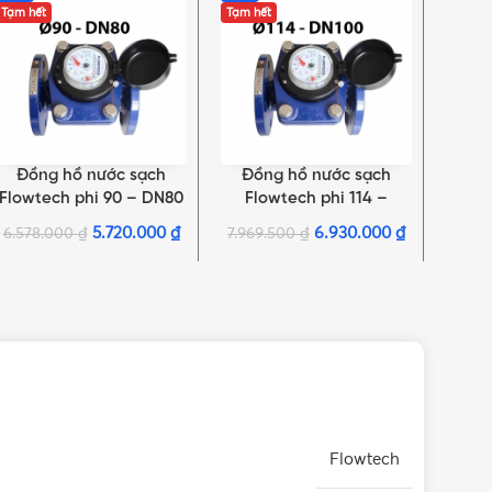
Tạm hết
Tạm hết
Tạm hế
Đồng hồ nước sạch
Đồng hồ nước sạch
Đồ
ĐỌC TIẾP
ĐỌC TIẾP
ĐỌC T
Flowtech phi 90 – DN80
Flowtech phi 114 –
Fl
| Thân gang, nối bích
DN100 | Thân gang, nối
DN15
5.720.000
₫
6.930.000
₫
6.578.000
₫
7.969.500
₫
11.25
bích
Flowtech