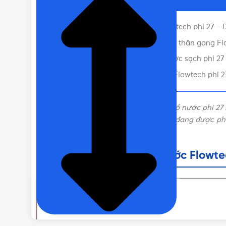
Đặc điểm của Đồng hồ nước Flowtech phi 27 –
KÍCH THƯỚC
Ứng dụng của đồng hồ nước sạch thân gang Flo
Vật Tư 365 – Nơi bán đồng hồ nước sạch phi 27 
Liên hệ mua Đồng hồ nước sạch Flowtech phi 27 
Nếu bạn đang tìm kiếm một loại đồng hồ nước phi 27 
toàn phù hợp với bạn. Sản phẩm hiện đang được phân
nhé!
Đặc điểm của Đồng hồ nước Flowte