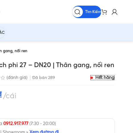
Tìm Kiếm
HÁC
 gang, nối ren
h phi 27 – DN20 | Thân gang, nối ren
Hết hàng
(đánh giá)
Đã bán
289
₫
cái
ua
0912.917.977
(7:30 - 20:00)
ại Showroom »
Xem đường đi