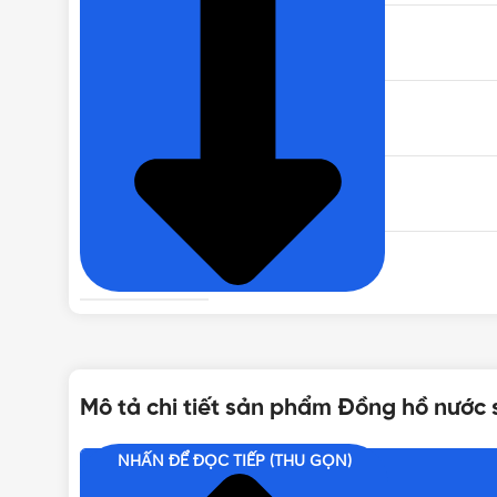
XUẤT XỨ
DÙNG CHO
LẮP ĐẶT
LƯU LƯỢNG
ÁP LỰC LÀM VIỆC
Mô tả chi tiết sản phẩm Đồng hồ nước 
MÀU SẮC
NHẤN ĐỂ ĐỌC TIẾP (THU GỌN)
Nội dung chính
TIÊU CHUẨN QUỐC TẾ