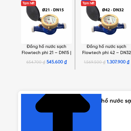
Tạm hết
Tạm hết
Đồng hồ nước sạch
Đồng hồ nước sạch
ĐỌC TIẾP
ĐỌC TIẾP
Flowtech phi 21 – DN15 |
Flowtech phi 42 – DN32
Thân gang, nối ren
| Thân gang, nối ren
545.600
₫
1.307.900
₫
654.700
₫
1.569.500
₫
NHẤN ĐỂ XEM TIẾP (THU GỌN)
Thông số kỹ thuật của Đồng hồ nước sạc
MÃ SẢN PHẨM