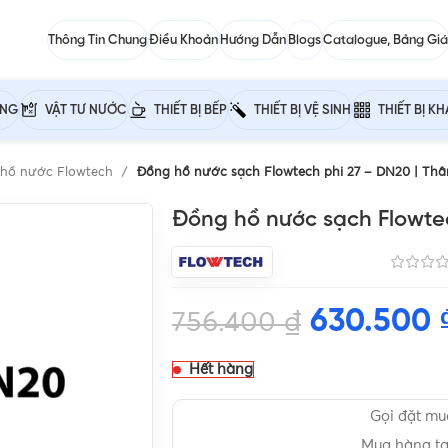
Thông Tin Chung
Điều Khoản
Hướng Dẫn
Blogs
Catalogue, Bảng Giá
ỰNG
VẬT TƯ NƯỚC
THIẾT BỊ BẾP
THIẾT BỊ VỆ SINH
THIẾT BỊ K
hồ nước Flowtech
Đồng hồ nước sạch Flowtech phi 27 – DN20 | Thân
Đồng hồ nước sạch Flowtec
630.500
756.400
₫
Hết hàng
Gọi đặt m
Mua hàng t