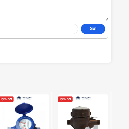
Gửi
hắt khe trong ngành nước. Dưới đây là những ưu điểm
Tạm hết
Tạm hết
-10%
Tạm hế
ộ chính xác và độ nhạy gần như tuyệt đối