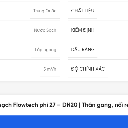
CHẤT LIỆU
Trung Quốc
KIỂM ĐỊNH
Nước Sạch
ĐẦU RĂNG
Lắp ngang
ĐỘ CHÍNH XÁC
5 m³/h
NHIỆT ĐỘ LÀM VIỆC
PN16 (16 Bars)
sạch Flowtech phi 27 – DN20 | Thân gang, nối 
CẤP BẢO VỆ IP
Màu xanh
BẢO HÀNH
ISO 4064