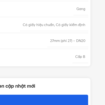
Gang
Có giấy hiệu chuẩn, Có giấy kiểm định
27mm (phi 27) – DN20
Cấp B
Max 50°C
ren cập nhật mới
IP68
12 tháng