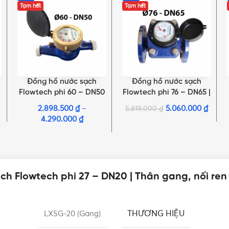
Tạm hết
Tạm hết
Đồng hồ nước sạch
Đồng hồ nước sạch
LỰA CHỌN TÙY CHỌN
ĐỌC TIẾP
Flowtech phi 60 – DN50
Flowtech phi 76 – DN65 |
| Thân gang, nối ren/nối
Thân gang, nối bích
2.898.500
₫
–
5.060.000
₫
5.819.000
₫
bích
4.290.000
₫
h Flowtech phi 27 – DN20 | Thân gang, nối ren
THƯƠNG HIỆU
LXSG-20 (Gang)