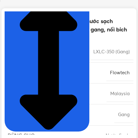
Thông số kỹ thuật của Đồng hồ nước sạch
Flowtech phi 356 – DN350 | Thân gang, nối bích
MÃ SẢN PHẨM
LXLC-350 (Gang)
THƯƠNG HIỆU
Flowtech
XUẤT XỨ
Malaysia
CHẤT LIỆU
Gang
DÙNG CHO
Nước Sạch