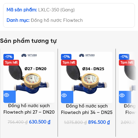
Mã sản phẩm:
LXLC-350 (Gang)
Danh mục:
Đồng hồ nước Flowtech
Sản phẩm tương tự
-17%
-17%
-17%
Tạm hết
Tạm hết
Tạm hết
Đồng hồ nước sạch
Đồng hồ nước sạch
Đồng 
Flowtech phi 27 – DN20
Flowtech phi 34 – DN25
Flowt
| Thân gang, nối ren
| Thân gang, nối ren
DN40 | 
630.500
₫
756.400
₫
896.500
₫
1.075.800
₫
2.092.2
NHẤN ĐỂ XEM TIẾP (THU GỌN)