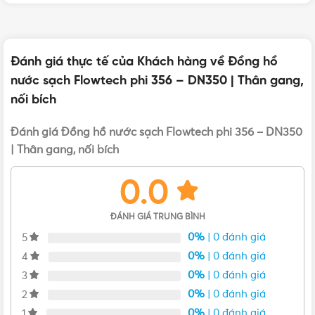
Đánh giá thực tế của Khách hàng về Đồng hồ
nước sạch Flowtech phi 356 – DN350 | Thân gang,
nối bích
Đánh giá Đồng hồ nước sạch Flowtech phi 356 – DN350
| Thân gang, nối bích
0.0
ĐÁNH GIÁ TRUNG BÌNH
Ngoại hình của Đồng hồ nước Flowtech phi 356 – DN350
0%
| 0 đánh giá
5
0%
| 0 đánh giá
4
Đồng hồ nước Flowtech phi 356
được sử dụng cho nước
0%
| 0 đánh giá
3
sạch, nước định lượng, nước máy
0%
| 0 đánh giá
2
Loại truyền động từ, mặt số khô, Thân Gang, nối bích DIN
0%
| 0 đánh giá
1