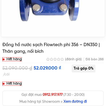
Đồng hồ nước sạch Flowtech phi 356 – DN350 |
Thân gang, nối bích
Hết hàng
(đánh giá)
Đã bán
288
52.090.000
₫
52.029.000
₫
cái
Hết hàng
Gọi đặt mua
0912.917.977
(7:30 - 20:00)
Mua hàng tại Showroom »
Xem đường đi