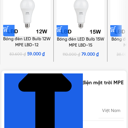
Bóng đèn LED Bulb 12W
Bóng đèn LED Bulb 15W
Bóng đè
MPE LBD-12
MPE LBD-15
M
59.000
₫
83.600
₫
79.000
₫
110.000
₫
38.0
NHẤN ĐỂ XEM TIẾP (THU GỌN)
Thông số kỹ thuật của Hệ thống điện mặt trời MPE
8,28 kWh 1 Pha
LẮP ĐẶT
Việt Nam