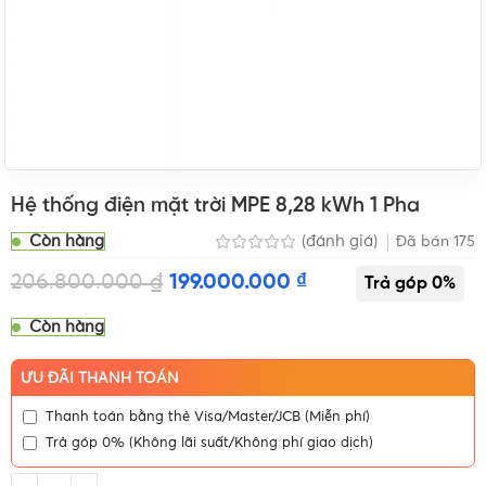
Hệ thống điện mặt trời MPE 8,28 kWh 1 Pha
Còn hàng
(đánh giá)
Đã bán
175
206.800.000
₫
199.000.000
₫
Còn hàng
ƯU ĐÃI THANH TOÁN
Thanh toán bằng thẻ Visa/Master/JCB (Miễn phí)
Trả góp 0% (Không lãi suất/Không phí giao dịch)