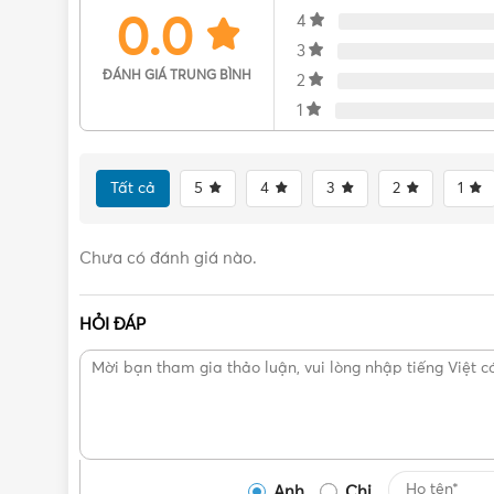
0.0
4
3
ĐÁNH GIÁ TRUNG BÌNH
2
1
Tất cả
5
4
3
2
1
Chưa có đánh giá nào.
HỎI ĐÁP
Anh
Chị