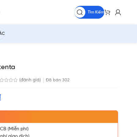
Tìm Kiếm
HÁC
kenta
(đánh giá)
Đã bán
302
₫
CB (Miễn phí)
phí giao dịch)