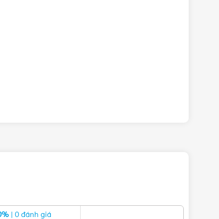
nta chính hãng với giá tốt nhất nhé! Rất hân hạnh
0%
| 0 đánh giá