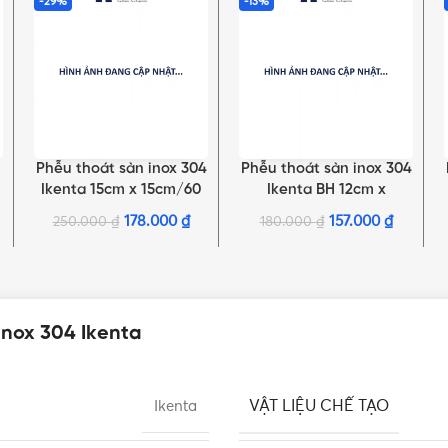
-29%
-13%
Phễu thoát sàn inox 304
Phễu thoát sàn inox 304
THÊM VÀO GIỎ HÀNG
THÊM VÀO GIỎ HÀNG
Ikenta 15cm x 15cm/60
Ikenta BH 12cm x
12cm/90
178.000
₫
157.000
₫
250.000
₫
180.000
₫
inox 304 Ikenta
VẬT LIỆU CHẾ TẠO
Ikenta