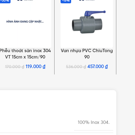
-30%
-15%
-10%
Phễu thoát sàn inox 304
Van nhựa PVC ChiuTong
Van 
THÊM VÀO GIỎ HÀNG
THÊM VÀO GIỎ HÀNG
THÊM 
VT 15cm x 15cm/90
90
119.000
₫
457.000
₫
170.000
₫
536.000
₫
85
100% Inox 304.