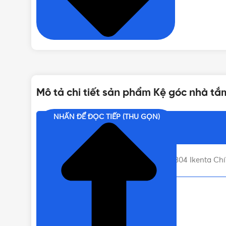
BẢO HÀNH
Mô tả chi tiết sản phẩm Kệ góc nhà tắ
NHẤN ĐỂ ĐỌC TIẾP (THU GỌN)
Nội dung chính
Liên hệ mua Kệ góc nhà tắm inox 304 Ikenta Chín
Kệ góc nhà tắm inox 304 Ikenta 38CM
Vật liệu: 100% Inox 304.