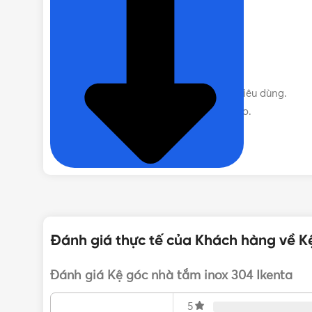
Bề mặt sáng bóng , đẹp.
Thiết kế theo chuẫn ITALY.
Không han rỉ trong mọi môi trường.
Sang trọng-bền đẹp- tiện nghi.
Sản phẩm dễ vệ sinh, lau chùi.
Giá thành hợp lý phù hợp với người tiêu dùng.
Sản phẩm dễ sử dụng,độ tiện nghi cao.
Bảo hành vĩnh viễn.
Liên hệ mua Kệ góc nhà tắm inox 304
Đánh giá thực tế của Khách hàng về K
Vui lòng liên hệ Vật Tư 365 theo các kênh bên dư
được phục vụ Quý khách.
Đánh giá Kệ góc nhà tắm inox 304 Ikenta
5