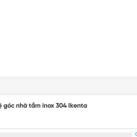
 Ikenta Chính hãng, Giá tốt, Uy tín
ệ góc nhà tắm inox 304 Ikenta
ới để được tư vấn mua sản phẩm Kệ góc nhà tắm inox 304 Ike