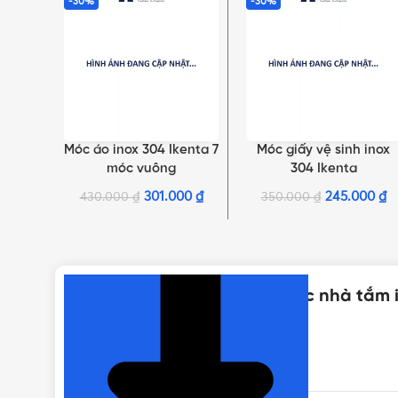
-30%
-30%
NHẤN ĐỂ XEM TIẾP (THU GỌN)
Móc áo inox 304 Ikenta 7
Móc giấy vệ sinh inox
THÊM VÀO GIỎ HÀNG
THÊM VÀO GIỎ HÀNG
móc vuông
304 Ikenta
301.000
₫
245.000
₫
430.000
₫
350.000
₫
Thông số kỹ thuật của Kệ góc nhà tắm 
THƯƠNG HIỆU