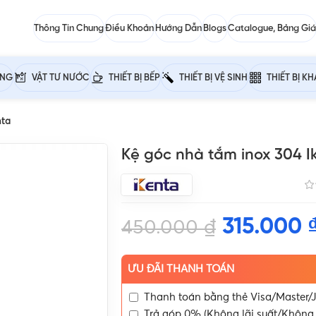
Thông Tin Chung
Điều Khoản
Hướng Dẫn
Blogs
Catalogue, Bảng Giá
ỰNG
VẬT TƯ NƯỚC
THIẾT BỊ BẾP
THIẾT BỊ VỆ SINH
THIẾT BỊ K
nta
Kệ góc nhà tắm inox 304 I
315.000
450.000
₫
ƯU ĐÃI THANH TOÁN
Thanh toán bằng thẻ Visa/Master/J
Trả góp 0% (Không lãi suất/Không 