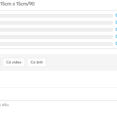
 15cm x 15cm/90
Có video
Có ảnh