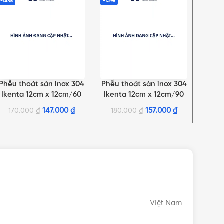
-14%
-13%
-29%
Phễu thoát sàn inox 304
Phễu thoát sàn inox 304
Phễu 
THÊM VÀO GIỎ HÀNG
THÊM VÀO GIỎ HÀNG
THÊM 
Ikenta 12cm x 12cm/60
Ikenta 12cm x 12cm/90
Iken
147.000
₫
157.000
₫
170.000
₫
180.000
₫
25
Việt Nam