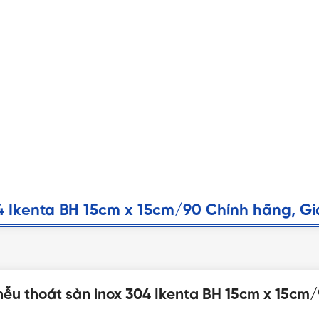
 Ikenta BH 15cm x 15cm/90 Chính hãng, Giá 
ới để được tư vấn mua sản phẩm Phễu thoát sàn inox 304 Ike
hễu thoát sàn inox 304 Ikenta BH 15cm x 15cm