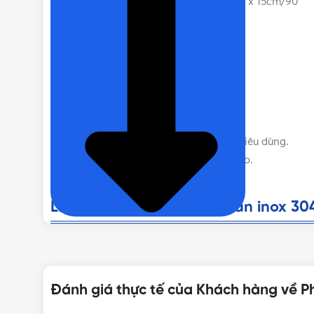
Phễu thoát sàn inox 304 Ikenta BH 15cm x 15cm/90
Vật liệu: 100% Inox 304.
Bề mặt sáng bóng , đẹp.
Thiết kế theo chuẫn ITALY.
Không han rỉ trong mọi môi trường.
Sang trọng-bền đẹp- tiện nghi.
Sản phẩm dễ vệ sinh, lau chùi.
Giá thành hợp lý phù hợp với người tiêu dùng.
Sản phẩm dễ sử dụng,độ tiện nghi cao.
Liên hệ mua Phễu thoát sàn inox 304
Vui lòng liên hệ Vật Tư 365 theo các kênh bên dư
nhé! Rất hân hạnh được phục vụ Quý khách.
Đánh giá thực tế của Khách hàng về P