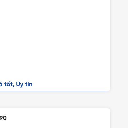
tốt, Uy tín
nta BH 15cm x 15cm/90 chính hãng với giá tốt nhất
/90