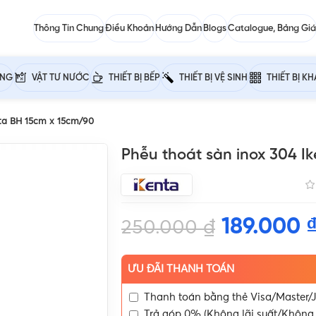
Thông Tin Chung
Điều Khoản
Hướng Dẫn
Blogs
Catalogue, Bảng Giá
ỰNG
VẬT TƯ NƯỚC
THIẾT BỊ BẾP
THIẾT BỊ VỆ SINH
THIẾT BỊ K
nta BH 15cm x 15cm/90
Phễu thoát sàn inox 304 I
189.000
250.000
₫
ƯU ĐÃI THANH TOÁN
Thanh toán bằng thẻ Visa/Master/J
Trả góp 0% (Không lãi suất/Không 