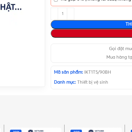
TH
Gọi đặt m
Mua hàng t
Mã sản phẩm:
IKT1T5/90BH
Danh mục:
Thiết bị vệ sinh