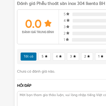
Đánh giá Phễu thoát sàn inox 304 Ikenta BH
5
0.0
4
3
ĐÁNH GIÁ TRUNG BÌNH
2
1
Tất cả
5
4
3
2
1
Chưa có đánh giá nào.
HỎI ĐÁP