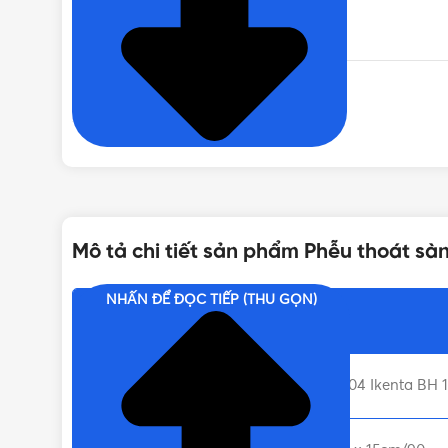
CHẤT LIỆU
TIÊU CHUẨN
Mô tả chi tiết sản phẩm Phễu thoát sà
NHẤN ĐỂ ĐỌC TIẾP (THU GỌN)
Nội dung chính
Liên hệ mua Phễu thoát sàn inox 304 Ikenta BH 1