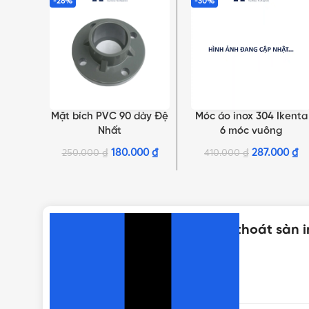
-28%
-30%
NHẤN ĐỂ XEM TIẾP (THU GỌN)
Mặt bích PVC 90 dày Đệ
Móc áo inox 304 Ikenta
THÊM VÀO GIỎ HÀNG
THÊM VÀO GIỎ HÀNG
Nhất
6 móc vuông
180.000
₫
287.000
₫
250.000
₫
410.000
₫
Thông số kỹ thuật của Phễu thoát sàn 
THƯƠNG HIỆU