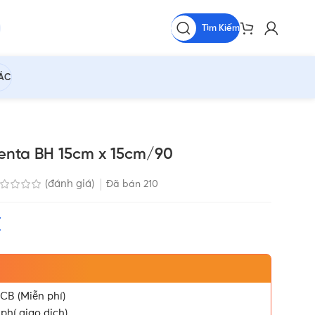
Tìm Kiếm
HÁC
kenta BH 15cm x 15cm/90
(đánh giá)
Đã bán
210
₫
CB (Miễn phí)
phí giao dịch)