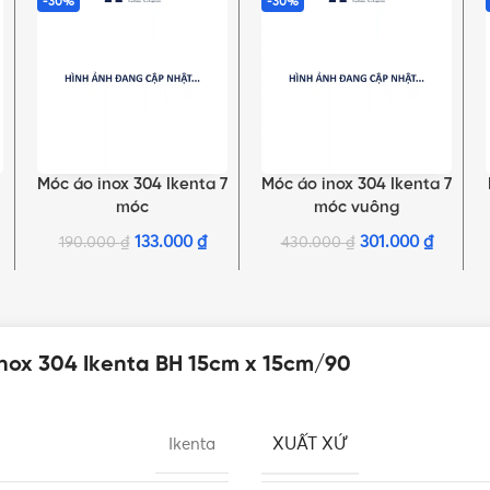
-30%
-30%
Móc áo inox 304 Ikenta 7
Móc áo inox 304 Ikenta 7
THÊM VÀO GIỎ HÀNG
THÊM VÀO GIỎ HÀNG
móc
móc vuông
133.000
₫
301.000
₫
190.000
₫
430.000
₫
inox 304 Ikenta BH 15cm x 15cm/90
XUẤT XỨ
Ikenta