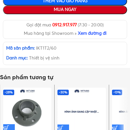
THÊM VÀO GIỎ HÀNG
MUA NGAY
Gọi đặt mua
0912.917.977
(7:30 - 20:00)
Mua hàng tại Showroom »
Xem đường đi
Mã sản phẩm:
IKT1T2/60
Danh mục:
Thiết bị vệ sinh
Sản phẩm tương tự
-28%
-30%
-13%