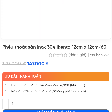
Phễu thoát sàn inox 304 Ikenta 12cm x 12cm/60
(đánh giá)
Đã bán
293
170.000
₫
147.000
₫
ƯU ĐÃI THANH TOÁN
Thanh toán bằng thẻ Visa/Master/JCB (Miễn phí)
Trả góp 0% (Không lãi suất/Không phí giao dịch)