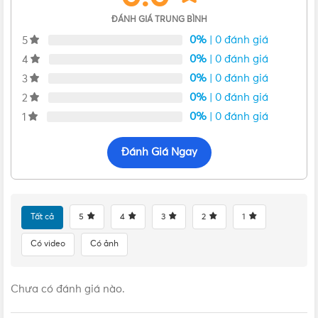
ĐÁNH GIÁ TRUNG BÌNH
0%
| 0 đánh giá
5
0%
| 0 đánh giá
4
0%
| 0 đánh giá
3
0%
| 0 đánh giá
2
0%
| 0 đánh giá
1
Đánh Giá Ngay
Tất cả
5
4
3
2
1
VẬT TƯ 365 - NHÀ PHÂN PHỐI THIẾT BỊ ĐIỆN NƯỚC
CHUYÊN NGHIỆP
Có video
Có ảnh
Hotline:
0912917977
Chưa có đánh giá nào.
Email:
cskh@vattu365.com