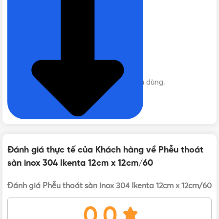
Vật liệu: 100% Inox 304.
Bề mặt sáng bóng , đẹp.
Thiết kế theo chuẫn ITALY.
Không han rỉ trong mọi môi trường.
Sang trọng-bền đẹp- tiện nghi.
Sản phẩm dễ vệ sinh, lau chùi.
Giá thành hợp lý phù hợp với người tiêu dùng.
Sản phẩm dễ sử dụng,độ tiện nghi cao.
Liên hệ mua Phễu thoát sàn inox 304 Ikenta 12cm
x 12cm/60 Chính hãng, Giá tốt, Uy tín
Đánh giá thực tế của Khách hàng về Phễu thoát
sàn inox 304 Ikenta 12cm x 12cm/60
Vui lòng liên hệ Vật Tư 365 theo các kênh bên dưới để được
tư vấn mua sản phẩm Phễu thoát sàn inox 304 Ikenta 12cm
Đánh giá Phễu thoát sàn inox 304 Ikenta 12cm x 12cm/60
x 12cm/60 chính hãng với giá tốt nhất nhé! Rất hân hạnh
được phục vụ Quý khách.
0.0