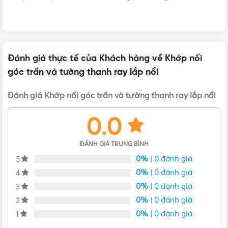
Khớp nối góc trần và tường thanh ray Nanoco lắp nổi NMG-
SRLW
Đánh giá thực tế của Khách hàng về Khớp nối
góc trần và tường thanh ray lắp nổi
Liên hệ mua Khớp nối góc trần và tường thanh ray
lắp nổi Chính hãng, Giá tốt, Uy tín
Đánh giá Khớp nối góc trần và tường thanh ray lắp nổi
0.0
Vui lòng liên hệ Vật Tư 365 theo các kênh bên dưới để được
tư vấn mua sản phẩm Khớp nối góc trần và tường thanh
ray lắp nổi chính hãng với giá tốt nhất nhé! Rất hân hạnh
ĐÁNH GIÁ TRUNG BÌNH
được phục vụ Quý khách.
0%
| 0 đánh giá
5
0%
| 0 đánh giá
4
0%
| 0 đánh giá
3
0%
| 0 đánh giá
2
0%
| 0 đánh giá
1