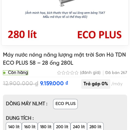
Máy nước nóng năng lượng mặt trời Sơn Hà TDN
ECO PLUS 58 – 28 ống 280L
Còn hàng
(đánh giá)
Đã bán
267
12.900.000
₫
9.159.000
₫
máy
DÒNG MÁY NLMT
ECO PLUS
DUNG TÍCH
140 lít
160 lít
180 lít
200 lít
240 lít
280 lít