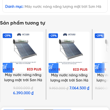
Danh mục:
Máy nước nóng năng lượng mặt trời Sơn Hà
Sản phẩm tương tự
-29%
-29%
-29%
Máy nước nóng năng
Máy nước nóng năng
Máy nư
lượng mặt trời Sơn Hà
lượng mặt trời Sơn Hà
lượng m
TDN ECO PLUS 58 – 18
TDN ECO PLUS 58 – 20
TDN ECO
9.000.000
₫
7.064.500
₫
9.950.000
₫
11.500.0
ống 180L
ống 200L
ố
6.390.000
₫
NHẤN ĐỂ XEM TIẾP (THU GỌN)