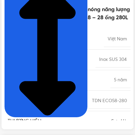
Thông số kỹ thuật của Máy nước nóng năng lượng
mặt trời Sơn Hà TDN ECO PLUS 58 – 28 ống 280L
XUẤT XỨ
Việt Nam
CHẤT LIỆU
Inox SUS 304
BẢO HÀNH
5 năm
MÃ SẢN PHẨM
TDN ECO58-280
THƯƠNG HIỆU
Sơn Hà