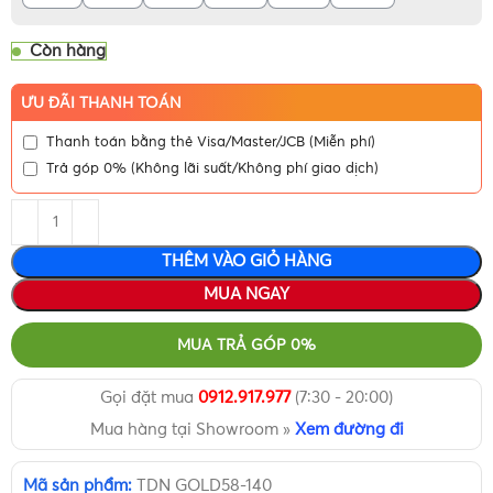
Còn hàng
ƯU ĐÃI THANH TOÁN
Thanh toán bằng thẻ Visa/Master/JCB (Miễn phí)
Trả góp 0% (Không lãi suất/Không phí giao dịch)
THÊM VÀO GIỎ HÀNG
MUA NGAY
MUA TRẢ GÓP 0%
Gọi đặt mua
0912.917.977
(7:30 - 20:00)
Mua hàng tại Showroom »
Xem đường đi
Mã sản phẩm:
TDN GOLD58-140