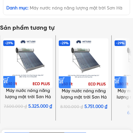
Danh mục:
Máy nước nóng năng lượng mặt trời Sơn Hà
Sản phẩm tương tự
-29%
-29%
-29%
Máy nước nóng năng
Máy nước nóng năng
Máy nư
lượng mặt trời Sơn Hà
lượng mặt trời Sơn Hà
lượng m
TDN ECO PLUS 58 – 14
TDN ECO PLUS 58 – 16
TDN ECO
5.325.000
₫
7.500.000
₫
5.751.000
₫
8.100.000
₫
9.
ống 140L
ống 160L
ố
6.
NHẤN ĐỂ XEM TIẾP (THU GỌN)