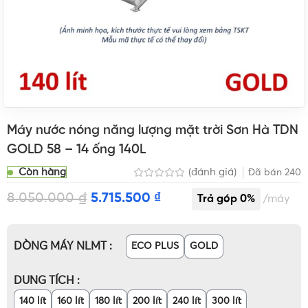
Máy nước nóng năng lượng mặt trời Sơn Hà TDN
GOLD 58 – 14 ống 140L
Còn hàng
(đánh giá)
Đã bán
240
8.050.000
₫
5.715.500
₫
máy
DÒNG MÁY NLMT
ECO PLUS
GOLD
DUNG TÍCH
140 lít
160 lít
180 lít
200 lít
240 lít
300 lít