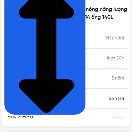
Thông số kỹ thuật của Máy nước nóng năng lượng
mặt trời Sơn Hà TDN GOLD 58 – 14 ống 140L
XUẤT XỨ
Việt Nam
CHẤT LIỆU
Inox 304
BẢO HÀNH
5 năm
THƯƠNG HIỆU
Sơn Hà
DUNG TÍCH
140 lít