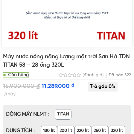
Máy nước nóng năng lượng mặt trời Sơn Hà TDN
TITAN 58 – 28 ống 320L
Còn hàng
(đánh giá)
Đã bán
322
15.900.000
₫
11.289.000
₫
máy
DÒNG MÁY NLMT
TITAN
DUNG TÍCH
180 lít
200 lít
220 lít
260 lít
320 lít