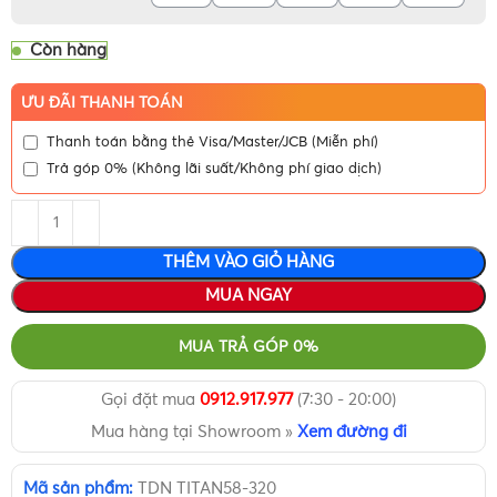
Còn hàng
ƯU ĐÃI THANH TOÁN
Thanh toán bằng thẻ Visa/Master/JCB (Miễn phí)
Trả góp 0% (Không lãi suất/Không phí giao dịch)
THÊM VÀO GIỎ HÀNG
MUA NGAY
MUA TRẢ GÓP 0%
Gọi đặt mua
0912.917.977
(7:30 - 20:00)
Mua hàng tại Showroom »
Xem đường đi
Mã sản phẩm:
TDN TITAN58-320