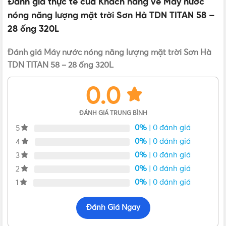
Đánh giá thực tế của Khách hàng về Máy nước
nóng năng lượng mặt trời
nóng năng lượng mặt trời Sơn Hà TDN TITAN 58 –
28 ống 320L
DÒNG MÁY NLMT
TITAN
Đánh giá Máy nước nóng năng lượng mặt trời Sơn Hà
TDN TITAN 58 – 28 ống 320L
0.0
ĐÁNH GIÁ TRUNG BÌNH
0%
| 0 đánh giá
5
0%
| 0 đánh giá
4
0%
| 0 đánh giá
3
Máy nước nóng Sơn Hà Titan 58 – 320L
0%
| 0 đánh giá
2
0%
| 0 đánh giá
1
Sử dụng công nghệ ống dầu đến từ Đức cho khả
năng làm nóng cực nhanh ở mọi điều kiện thời tiết.
Đánh Giá Ngay
Khi tắt nắng thì máy vẫn có thể làm nước nóng thêm