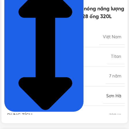
Thông số kỹ thuật của Máy nước nóng năng lượng
mặt trời Sơn Hà TDN TITAN 58 – 28 ống 320L
XUẤT XỨ
Việt Nam
CHẤT LIỆU
Titan
BẢO HÀNH
7 năm
THƯƠNG HIỆU
Sơn Hà
DUNG TÍCH
320 lít