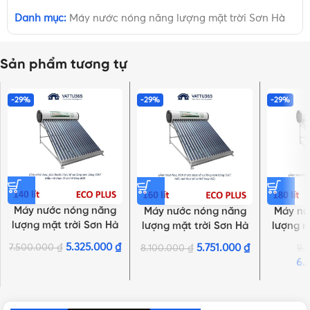
Danh mục:
Máy nước nóng năng lượng mặt trời Sơn Hà
Sản phẩm tương tự
-29%
-29%
-29%
Máy nước nóng năng
Máy nước nóng năng
Máy nư
lượng mặt trời Sơn Hà
lượng mặt trời Sơn Hà
lượng m
TDN ECO PLUS 58 – 14
TDN ECO PLUS 58 – 16
TDN ECO
5.325.000
₫
7.500.000
₫
5.751.000
₫
8.100.000
₫
9.
ống 140L
ống 160L
ố
6.
NHẤN ĐỂ XEM TIẾP (THU GỌN)