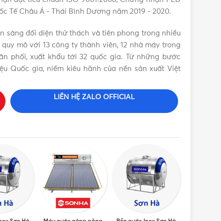
uốc Tế Châu Á - Thái Bình Dương năm 2019 - 2020.
 mặt trời Sơn Hà TDN GOLD 58 – 18 ống 180L chính
ẵn sàng đối diện thử thách và tiên phong trong nhiều
 quy mô với 13 công ty thành viên, 12 nhà máy trong
n phối, xuất khẩu tới 32 quốc gia. Từ những bước
ệu Quốc gia, niềm kiêu hãnh của nền sản xuất Việt
LIÊN HỆ ZALO OFFICIAL