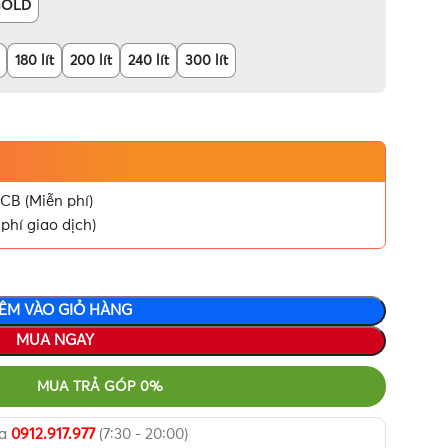
GOLD
180 lít
200 lít
240 lít
300 lít
CB (Miễn phí)
phí giao dịch)
ÊM VÀO GIỎ HÀNG
MUA NGAY
MUA TRẢ GÓP 0%
ua
0912.917.977
(7:30 - 20:00)