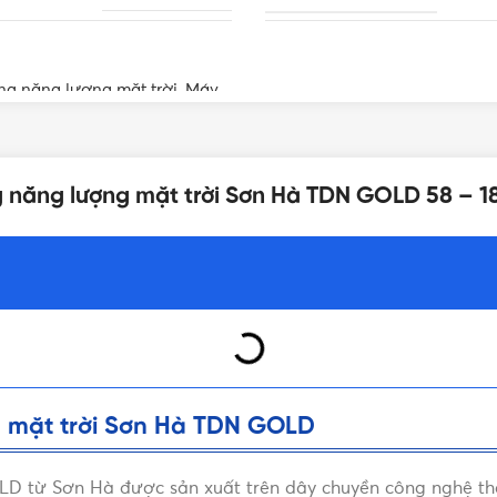
ng năng lượng mặt trời
,
Máy
THƯƠNG HIỆU MÁY NĂNG
c nóng năng lượng mặt trời
g năng lượng mặt trời Sơn Hà TDN GOLD 58 – 1
Giá bình năng lượng mặt trời
ăng lượng mặt trời
,
Giá bình
 Sơn Hà
,
Giá máy nước nóng
ộ máy nước nóng năng lượng
mặt trời
 mặt trời Sơn Hà TDN GOLD
 từ Sơn Hà được sản xuất trên dây chuyền công nghệ thôn