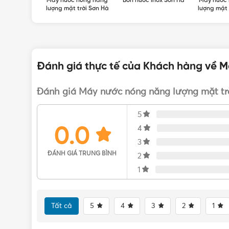
Inox Sơn Hà
Máy nước nóng năng
Bồn nước Inox Sơn Hà
Máy nước
lượng mặt trời Sơn Hà
lượng mặt 
Đánh giá thực tế của Khách hàng về M
Đánh giá Máy nước nóng năng lượng mặt tr
5
0.0
4
3
ĐÁNH GIÁ TRUNG BÌNH
2
1
Tất cả
5
4
3
2
1