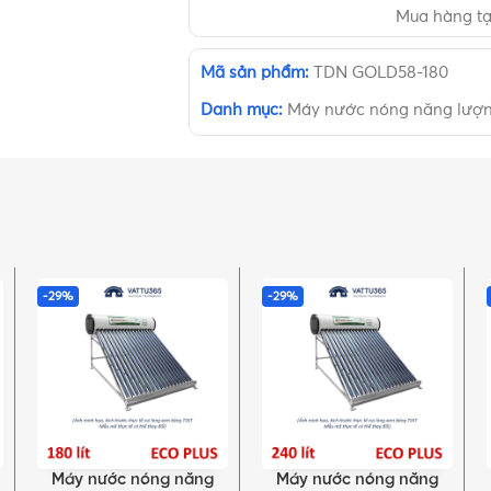
Mua hàng t
Mã sản phẩm:
TDN GOLD58-180
Danh mục:
Máy nước nóng năng lượn
-29%
-29%
Máy nước nóng năng
Máy nước nóng năng
THÊM VÀO GIỎ HÀNG
THÊM VÀO GIỎ HÀNG