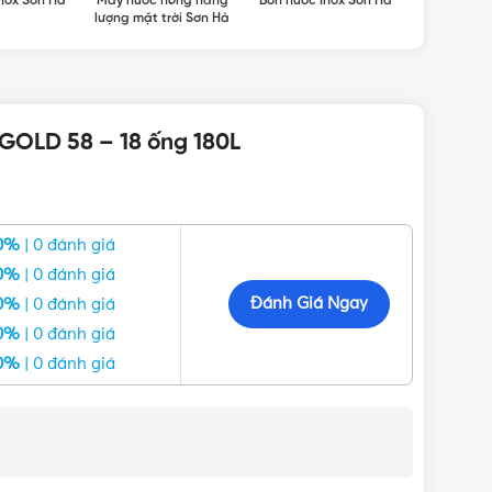
nox Sơn Hà
Máy nước nóng năng
Bồn nước Inox Sơn Hà
Máy nước 
lượng mặt trời Sơn Hà
lượng mặt 
 GOLD 58 – 18 ống 180L
0%
| 0 đánh giá
0%
| 0 đánh giá
Đánh Giá Ngay
0%
| 0 đánh giá
0%
| 0 đánh giá
0%
| 0 đánh giá