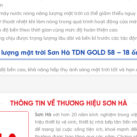
am
 máy nước nóng năng lượng mặt trời có thể giảm thiểu nguy 
 thoát nhiệt khi làm nóng trong quá trình hoạt động của má
ho độ bền theo thời gian cùng mức độ hoàn thiện cao
ng chịu được trọng lượng lâu dài và bền bỉ trước các tác độn
lượng mặt trời Sơn Hà TDN GOLD 58 – 18 ố
độ bền cao, khả năng hấp thụ ánh sáng mặt trời tốt và hạn c
t trời Sơn Hà TDN GOLD 58 – 18 ống 180L
còn được đánh g
 ứng tốt các nhu cầu sinh hoạt thông thường.
i Sơn Hà TDN GOLD
được bảo hành chính hãng 5 năm tại Sơ
THÔNG TIN VỀ THƯƠNG HIỆU SƠN HÀ
Sơn Hà
với hơn 20 năm kinh nghiệm trong việ
Vật tư 365
phân phối thì mọi người có thể tham khảo thêm
t
hiệu thiết bị vệ sinh, thiết bị nhà bếp tân tiế
để mang lại cuộc sống tiện ích, khoẻ mạnh đ
ng mặt trời Sơn Hà TDN GOLD 58 – 18 ống 1
thưởng được trao tặng qua các năm: Chứng n