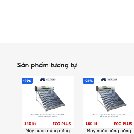
Sản phẩm tương tự
-29%
-29%
Máy nước nóng năng
Máy nước nóng năng
THÊM VÀO GIỎ HÀNG
THÊM VÀO GIỎ HÀNG