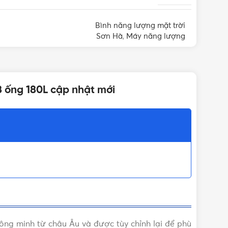
Bình năng lượng mặt trời
Sơn Hà
,
Máy năng lượng
 LƯỢNG MẶT TRỜI
mặt trời Sơn Hà
,
Máy
nước nóng năng lượng
mặt trời Sơn Hà
8 ống 180L cập nhật mới
g minh từ châu Âu và được tùy chỉnh lại để phù