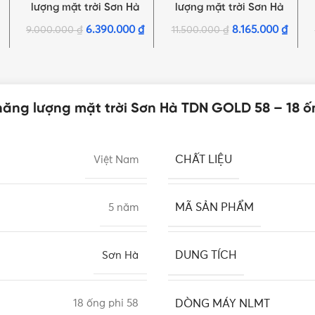
lượng mặt trời Sơn Hà
lượng mặt trời Sơn Hà
TDN ECO PLUS 58 – 18
TDN ECO PLUS 58 – 24
6.390.000
₫
8.165.000
₫
9.000.000
₫
11.500.000
₫
ống 180L
ống 240L
ăng lượng mặt trời Sơn Hà TDN GOLD 58 – 18 ố
CHẤT LIỆU
Việt Nam
MÃ SẢN PHẨM
5 năm
DUNG TÍCH
Sơn Hà
DÒNG MÁY NLMT
18 ống phi 58