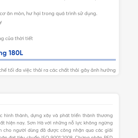
cơ ăn mòn, hư hại trong quá trình sử dụng.
y
g của thời tiết
ng 180L
hế tối đa việc thải ra các chất thải gây ảnh hưởng
iá là dòng máy có tính thân thiện với môi trường
n Hà.
c hình thành, dựng xây và phát triển thành thương
ại đây
.
n nhất hiện nay. Sơn Hà với những nỗ lực không ngừng
ến cho người dùng đã được công nhận qua các giải
80L Chính hãng, Giá tốt, Uy tín
hận đạt tiêu chuẩn ISO 9001:2008, Chứng nhận PED