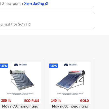
ại Showroom »
Xem đường đi
g mặt trời Sơn Hà
-29%
-29%
-29%
Máy nước nóng năng
Máy nước nóng năng
Máy
THÊM VÀO GIỎ HÀNG
THÊM VÀO GIỎ HÀNG
THÊM 