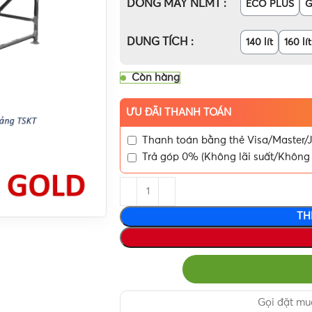
DÒNG MÁY NLMT
ECO PLUS
DUNG TÍCH
140 lít
160 lít
Còn hàng
ƯU ĐÃI THANH TOÁN
Thanh toán bằng thẻ Visa/Master/J
Trả góp 0% (Không lãi suất/Không 
TH
Gọi đặt m