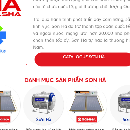
của tổ chức quốc tế, giải thưởng chất lượng Q
ưới để được tư vấn mua sản phẩm Máy nước nóng năng lượng
Trải qua hành trình phát triển đầy cảm hứng, s
c vụ Quý khách.
lĩnh vực, Sơn Hà đã trở thành tập đoàn quốc tế
và ngoài nước, mạng lưới hơn 20.000 nhà phâ
chân thần tốc ấy, Sơn Hà tự hào là thương hi
Nam.
CATALOGUE SƠN HÀ
DANH MỤC SẢN PHẨM SƠN HÀ