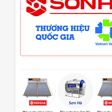
Vui lòng liên hệ Vật Tư 365 theo các kênh bên d
hãng với giá tốt nhất nhé! Rất hân hạnh được phụ