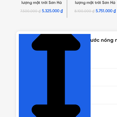
lượng mặt trời Sơn Hà
lượng mặt trời Sơn Hà
TDN ECO PLUS 58 – 14
TDN ECO PLUS 58 – 16
5.325.000
₫
5.751.000
₫
7.500.000
₫
8.100.000
₫
ống 140L
ống 160L
NHẤN ĐỂ XEM TIẾP (THU GỌN)
Thông số kỹ thuật của Máy nước nóng n
XUẤT XỨ
BẢO HÀNH
THƯƠNG HIỆU
SỐ ỐNG