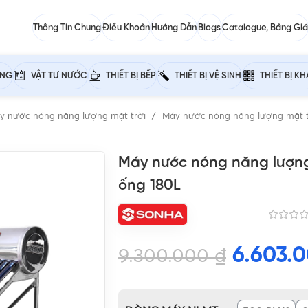
Thông Tin Chung
Điều Khoản
Hướng Dẫn
Blogs
Catalogue, Bảng Giá
ỰNG
VẬT TƯ NƯỚC
THIẾT BỊ BẾP
THIẾT BỊ VỆ SINH
THIẾT BỊ K
y nước nóng năng lượng mặt trời
Máy nước nóng năng lượng mặt 
Máy nước nóng năng lượng
ống 180L
6.603.
9.300.000
₫