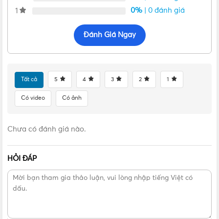
0%
| 0 đánh giá
1
Đánh Giá Ngay
Tất cả
5
4
3
2
1
Có video
Có ảnh
Chưa có đánh giá nào.
Ngoại hình của Connector kín nước PCE F235-6
HỎI ĐÁP
Ổ cắm công nghiệp PCE F235-6
được sản xuất với lớp vỏ
POLYAMIDE 6 có độ dày chắc chắn giúp ngăn xảy ra hiện
tượng rò rỉ điện ra bên ngoài. Đồng thời với độ ma sát thấp
nên lớp vỏ này có khả năng chống chịu mài mòn tốt và chịu