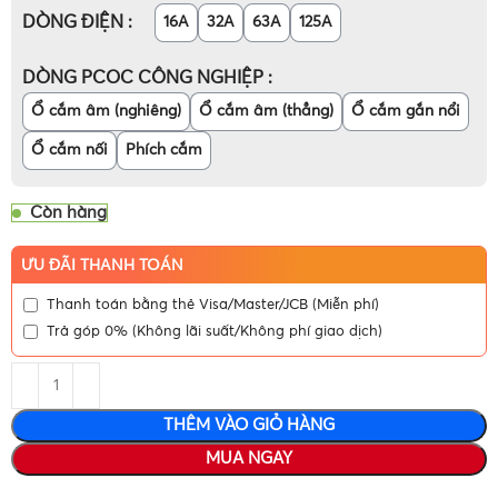
DÒNG ĐIỆN
16A
32A
63A
125A
DÒNG PCOC CÔNG NGHIỆP
Ổ cắm âm (nghiêng)
Ổ cắm âm (thẳng)
Ổ cắm gắn nổi
Ổ cắm nối
Phích cắm
Còn hàng
ƯU ĐÃI THANH TOÁN
Thanh toán bằng thẻ Visa/Master/JCB (Miễn phí)
Trả góp 0% (Không lãi suất/Không phí giao dịch)
THÊM VÀO GIỎ HÀNG
MUA NGAY