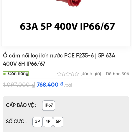
Ổ cắm nối loại kín nước PCE F235-6 | 5P 63A
400V 6H IP66/67
Còn hàng
(đánh giá)
Đã bán
306
1.097.000
₫
768.400
₫
cái
CẤP BẢO VỆ
IP67
SỐ CỰC
3P
4P
5P