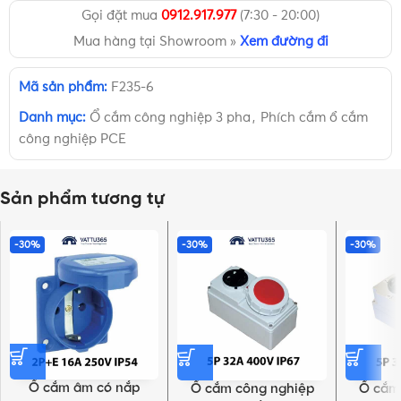
Gọi đặt mua
0912.917.977
(7:30 - 20:00)
Mua hàng tại Showroom »
Xem đường đi
Mã sản phẩm:
F235-6
Danh mục:
Ổ cắm công nghiệp 3 pha
,
Phích cắm ổ cắm
công nghiệp PCE
Sản phẩm tương tự
-30%
-30%
-30%
Ổ cắm âm có nắp
Ổ cắm công nghiệp
Ổ cắm