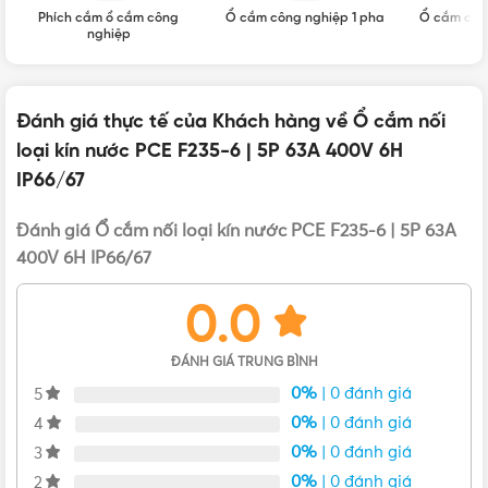
Giao hàng: Giao nhanh toàn quốc
Phích cắm ổ cắm công
Ổ cắm công nghiệp 1 pha
Ổ cắm côn
nghiệp
Tình trạng hàng hóa: Mới 100%, chưa qua sử dụng
Ưu điểm nổi bật của ổ cắm F235-6
Đánh giá thực tế của Khách hàng về Ổ cắm nối
Ổ cắm F235-6
là dòng sản phẩm chuyên dùng cho dòng
loại kín nước PCE F235-6 | 5P 63A 400V 6H
điện 5 pha. Có cường độ dòng điện 63A và điện áp 400V
IP66/67
được thiết kế vô cùng nhỏ gọn và đẹp mắt với kiểu cách lắp
đặt đơn giản giúp việc kết nối với thiết bị trở nên nhanh
Đánh giá Ổ cắm nối loại kín nước PCE F235-6 | 5P 63A
chóng và tiện lợi hơn mà không mất nhiều công sức và chi
400V 6H IP66/67
phí. Bên cạnh đó, người dùng cũng có thể lắp đặt sản phẩm
ở bất cứ vị trí nào mà không chiếm nhiều diện tích góp
0.0
phần tăng thêm độ thẩm mỹ cho không gian.
ĐÁNH GIÁ TRUNG BÌNH
0%
| 0 đánh giá
5
0%
| 0 đánh giá
4
0%
| 0 đánh giá
3
0%
| 0 đánh giá
2