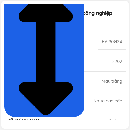
Thông số kỹ thuật của Quạt hút công nghiệp
Panasonic FV-30GS4 59W
MÃ SẢN PHẨM
FV-30GS4
ĐIỆN ÁP
220V
MÀU SẮC
Màu trắng
CHẤT LIỆU
Nhựa cao cấp
SỐ CÁNH QUẠT
3 cánh