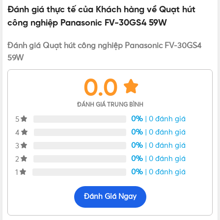
Đánh giá thực tế của Khách hàng về Quạt hút
Vui lòng liên hệ Vật Tư 365 theo các kênh bên dưới để được
công nghiệp Panasonic FV-30GS4 59W
tư vấn mua sản phẩm Quạt hút công nghiệp Panasonic FV-
30GS4 59W chính hãng với giá tốt nhất nhé! Rất hân hạnh
Đánh giá Quạt hút công nghiệp Panasonic FV-30GS4
được phục vụ Quý khách.
59W
0.0
ĐÁNH GIÁ TRUNG BÌNH
0%
| 0 đánh giá
5
0%
| 0 đánh giá
4
0%
| 0 đánh giá
3
0%
| 0 đánh giá
2
0%
| 0 đánh giá
1
Đánh Giá Ngay