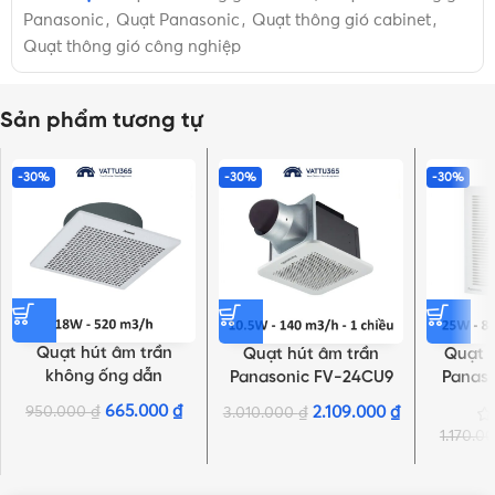
Panasonic
,
Quạt Panasonic
,
Quạt thông gió cabinet
,
Quạt thông gió công nghiệp
Sản phẩm tương tự
-30%
-30%
-30%
Quạt hút âm trần
Quạt hút âm trần
Quạt 
không ống dẫn
Panasonic FV-24CU9
Panaso
Panasonic FV-20TGU1
10.5W, có ống dẫn
25W, 1 
665.000
₫
950.000
₫
2.109.000
₫
3.010.000
₫
18W
1.170.0
NHẤN ĐỂ XEM TIẾP (THU GỌN)