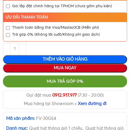
Gói lắp đặt chính hãng tại TPHCM (chưa gồm phụ kiện)
ƯU ĐÃI THANH TOÁN
Thanh toán bằng thẻ Visa/Master/JCB (Miễn phí)
Trả góp 0% (Không lãi suất/Không phí giao dịch)
THÊM VÀO GIỎ HÀNG
MUA NGAY
MUA TRẢ GÓP 0%
Gọi đặt mua
0912.917.977
(7:30 - 20:00)
Mua hàng tại Showroom »
Xem đường đi
Mã sản phẩm:
FV-30GS4
Danh mục:
Quạt hút thông gió 1 chiều
,
Quạt hút thông gió