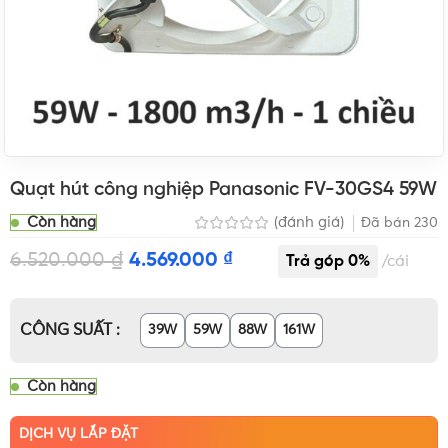
Quạt hút công nghiệp Panasonic FV-30GS4 59W
Còn hàng
(đánh giá)
Đã bán
230
6.520.000
₫
4.569.000
₫
cái
CÔNG SUẤT
39W
59W
88W
161W
Còn hàng
DỊCH VỤ LẮP ĐẶT