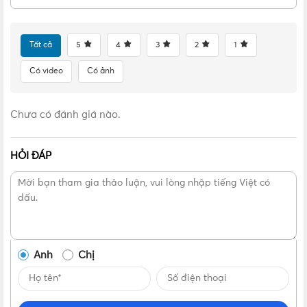
NWF1614GR chính hãng tại
Vật Tư 365 – đối tác phân phối
chính thức của Nanoco tại Việt Nam
– để tận hưởng mức
giá ưu đãi, chế độ bảo hành đầy đủ và dịch vụ chăm sóc
Tất cả
5
4
3
2
1
khách hàng tận tâm!
Có video
Có ảnh
Chưa có đánh giá nào.
HỎI ĐÁP
Anh
Chị