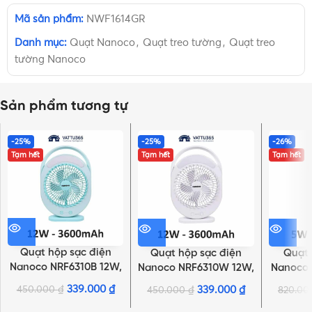
Mã sản phẩm:
NWF1614GR
Danh mục:
Quạt Nanoco
,
Quạt treo tường
,
Quạt treo
tường Nanoco
Sản phẩm tương tự
-25%
-25%
-26%
Tạm hết
Tạm hết
Tạm hết
Quạt hộp sạc điện
Quạt hộp sạc điện
Quạt 
Nanoco NRF6310B 12W,
Nanoco NRF6310W 12W,
Nanoco 
Xanh, 3600mAh, có đèn
Trắng, 3600mAh, có
Hồn
339.000
₫
450.000
₫
339.000
₫
450.000
₫
820.0
NHẤN ĐỂ XEM TIẾP (THU GỌN)
đèn