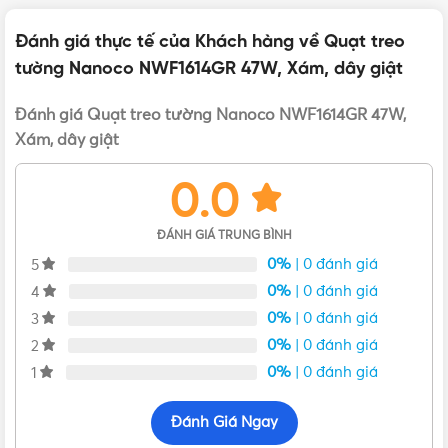
Đánh giá thực tế của Khách hàng về Quạt treo
BẢO HÀNH
12 tháng
tường Nanoco NWF1614GR 47W, Xám, dây giật
Đánh giá Quạt treo tường Nanoco NWF1614GR 47W,
ĐÓNG GÓI
2 cái/thùng
Xám, dây giật
0.0
Bảng giá Nanoco
,
Giá quạt treo tường
,
BẢNG GIÁ
Giá quạt treo tường Nanoco
ĐÁNH GIÁ TRUNG BÌNH
0%
| 0 đánh giá
5
0%
| 0 đánh giá
4
0%
| 0 đánh giá
3
0%
| 0 đánh giá
2
0%
| 0 đánh giá
1
Quạt treo tường Nanoco NWF1614GR màu ghi bạc đạn 47W
Đánh Giá Ngay
Đừng chần chừ! Sở hữu ngay quạt treo tường Nanoco