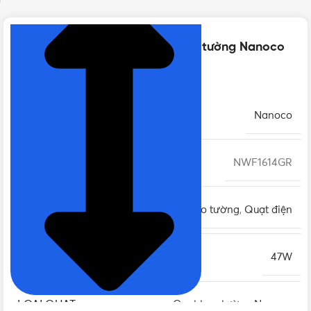
Thông số kỹ thuật của Quạt treo tường Nanoco
NWF1614GR 47W, Xám, dây giật
THƯƠNG HIỆU
Nanoco
MÃ SẢN PHẨM
NWF1614GR
LOẠI
Quạt Nanoco
,
Quạt treo tường
,
Quạt điện
CÔNG SUẤT
47W
LOẠI QUẠT
Quạt treo tường Nanoco