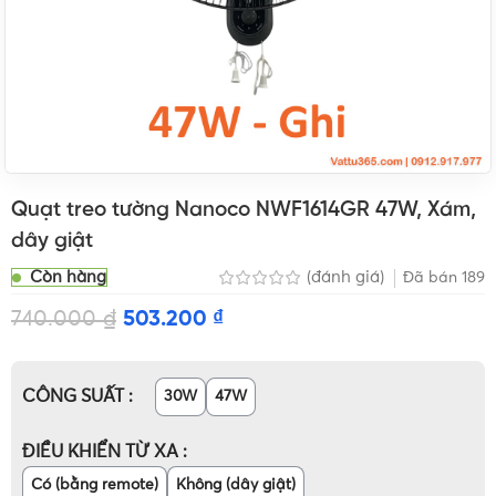
Quạt treo tường Nanoco NWF1614GR 47W, Xám,
dây giật
Còn hàng
(đánh giá)
Đã bán
189
740.000
₫
503.200
₫
CÔNG SUẤT
30W
47W
ĐIỀU KHIỂN TỪ XA
Có (bằng remote)
Không (dây giật)