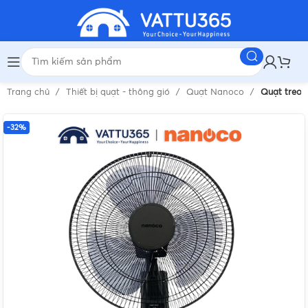
Trang chủ
Thiết bị quạt - thông gió
Quạt Nanoco
Quạt treo
-32%