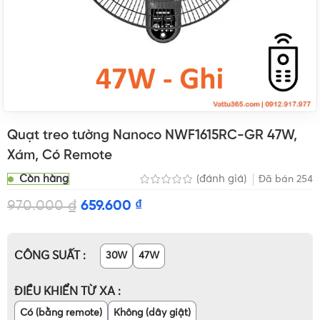
Quạt treo tường Nanoco NWF1615RC-GR 47W,
Xám, Có Remote
Còn hàng
(đánh giá)
Đã bán
254
970.000
₫
659.600
₫
CÔNG SUẤT
30W
47W
ĐIỀU KHIỂN TỪ XA
Có (bằng remote)
Không (dây giật)