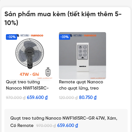
Sản phẩm mua kèm (tiết kiệm thêm 5-
10%)
-32%
-33%
Quạt treo tường
Remote quạt Nanoco
Nanoco NWF1615RC-
cho quạt lửng, treo
GR 47W, Xám, Có
tường Chính hãng
659.600
₫
80.750
₫
970.000
₫
120.000
₫
Remote
Quạt treo tường Nanoco NWF1615RC-GR 47W, Xám,
Có Remote
659.600
₫
970.000
₫