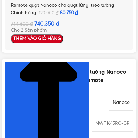
Remote quạt Nanoco cho quạt lửng, treo tường
Chính hãng
80.750
₫
120.000
₫
740.350
₫
744.600
₫
Cho 2 Sản phẩm
THÊM VÀO GIỎ HÀNG
NHẤN ĐỂ XEM TIẾP (THU GỌN)
Thông số kỹ thuật của Quạt treo tường Nanoco
NWF1615RC-GR 47W, Xám, Có Remote
THƯƠNG HIỆU
Nanoco
MÃ SẢN PHẨM
NWF1615RC-GR