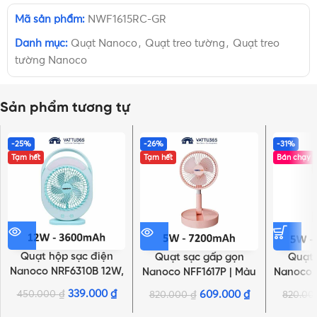
Mã sản phẩm:
NWF1615RC-GR
Danh mục:
Quạt Nanoco
,
Quạt treo tường
,
Quạt treo
tường Nanoco
Sản phẩm tương tự
-25%
-26%
-31%
Tạm hết
Tạm hết
Bán chạy
Quạt hộp sạc điện
Quạt sạc gấp gọn
Quạt 
Nanoco NRF6310B 12W,
Nanoco NFF1617P | Màu
Nanoco 
Xanh, 3600mAh, có đèn
Hồng, Pin 24H
P
339.000
₫
450.000
₫
609.000
₫
820.000
₫
820.0