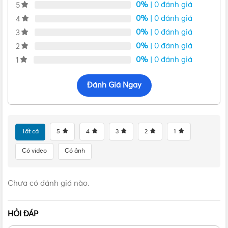
lưu lượng gió mạnh mẽ lên đến 77,3m³/phút, thổi bay không
0%
| 0 đánh giá
5
khí oi bức chỉ trong tích tắc.
0%
| 0 đánh giá
4
0%
| 0 đánh giá
3
Tìm hiểu mẫu quạt treo Nanoco giá rẻ
tại trang
0%
| 0 đánh giá
2
0%
| 0 đánh giá
1
Đánh Giá Ngay
Tất cả
5
4
3
2
1
Có video
Có ảnh
Chưa có đánh giá nào.
HỎI ĐÁP