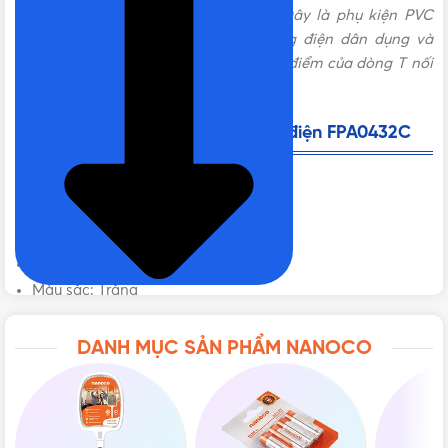
giúp tăng tính thẩm mỹ khi kết nối. Đây là phụ kiện PVC
không thể thiếu khi thi công hệ thống điện dân dụng và
công nghiệp. Cùng tìm hiểu những ưu điểm của dòng T nối
dây điện có nắp này của Nanoco nhé!
Thông số kỹ thuật của T nối ống điện FPA0432C
Dòng sản phẩm:
T nối ống điện
Đường kính: Ø32 mm
Thiết kế: có nắp
Đóng gói: 10 cái/bao
Màu sắc: Trắng
Xuất xứ: Việt Nam
DANH MỤC SẢN PHẨM NANOCO
Đặc điểm nổi bật của T nối ống điện FPA0432C