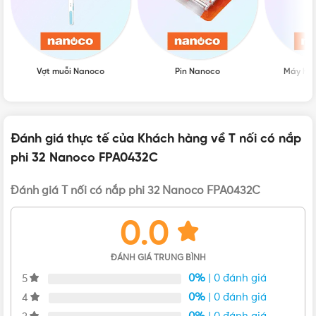
Vợt muỗi Nanoco
Pin Nanoco
Máy hú
Đánh giá thực tế của Khách hàng về T nối có nắp
phi 32 Nanoco FPA0432C
Đánh giá T nối có nắp phi 32 Nanoco FPA0432C
0.0
ĐÁNH GIÁ TRUNG BÌNH
Ngoại hình của T nối có nắp D32 Nanoco FPA0432C
0%
| 0 đánh giá
5
0%
| 0 đánh giá
4
T nối ống điện FPA0432C
có thiết kế theo dạng T nối ống