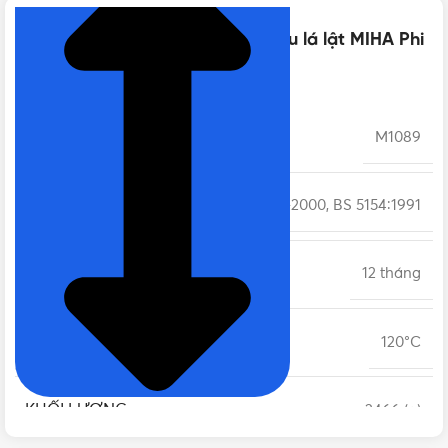
Thông số kỹ thuật của Van 1 chiều lá lật MIHA Phi
90 DN80 | Chính hãng Minh Hòa
MÃ SẢN PHẨM
M1089
TIÊU CHUẨN
BS 21 / ISO 228-1-2000, BS 5154:1991
BẢO HÀNH
12 tháng
NHIỆT ĐỘ LÀM VIỆC
120°C
KHỐI LƯỢNG
2466 (g)