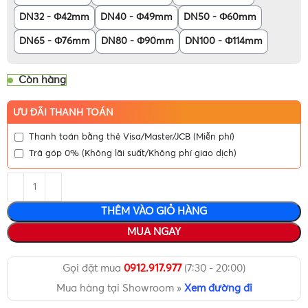
DN32 - Φ42mm
DN40 - Φ49mm
DN50 - Φ60mm
DN65 - Φ76mm
DN80 - Φ90mm
DN100 - Φ114mm
Còn hàng
ƯU ĐÃI THANH TOÁN
Thanh toán bằng thẻ Visa/Master/JCB (Miễn phí)
Trả góp 0% (Không lãi suất/Không phí giao dịch)
THÊM VÀO GIỎ HÀNG
MUA NGAY
Gọi đặt mua
0912.917.977
(7:30 - 20:00)
Mua hàng tại Showroom »
Xem đường đi