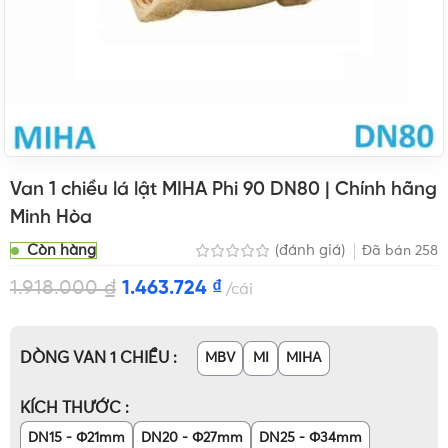
Van 1 chiều lá lật MIHA Phi 90 DN80 | Chính hãng
Minh Hòa
Còn hàng
(đánh giá)
Đã bán
258
1.918.000
₫
1.463.724
₫
cái
DÒNG VAN 1 CHIỀU
MBV
MI
MIHA
KÍCH THƯỚC
DN15 - Φ21mm
DN20 - Φ27mm
DN25 - Φ34mm