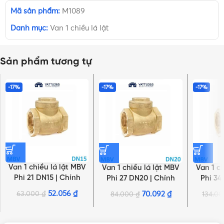
Mã sản phẩm:
M1089
Danh mục:
Van 1 chiều lá lật
Sản phẩm tương tự
-17%
-17%
-17%
Van 1 chiều lá lật MBV
Van 1 chiều lá lật MBV
Van 1 c
Phi 21 DN15 | Chính
Phi 27 DN20 | Chính
Phi 34
hãng Minh Hòa
hãng Minh Hòa
hãn
52.056
₫
63.000
₫
70.092
₫
84.000
₫
134.0
NHẤN ĐỂ XEM TIẾP (THU GỌN)