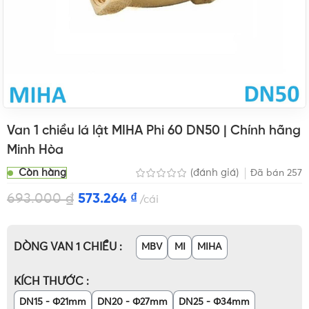
Van 1 chiều lá lật MIHA Phi 60 DN50 | Chính hãng
Minh Hòa
Còn hàng
(đánh giá)
Đã bán
257
693.000
₫
573.264
₫
cái
DÒNG VAN 1 CHIỀU
MBV
MI
MIHA
KÍCH THƯỚC
DN15 - Φ21mm
DN20 - Φ27mm
DN25 - Φ34mm