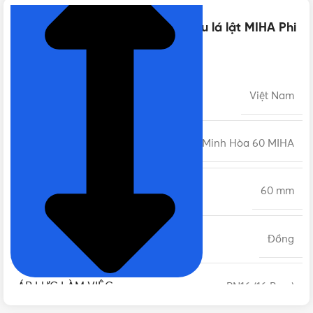
Thông số kỹ thuật của Van 1 chiều lá lật MIHA Phi
60 DN50 | Chính hãng Minh Hòa
XUẤT XỨ
Việt Nam
MODEL
Minh Hòa 60 MIHA
PHI
60 mm
CHẤT LIỆU
Đồng
ÁP LỰC LÀM VIỆC
PN16 (16 Bars)