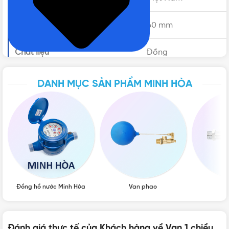
Đường kính
60 mm
Chất liệu
Đồng
Áp lực làm việc
16 bar
DANH MỤC SẢN PHẨM MINH HÒA
Tiêu chuẩn sản xuất
BS 5154:1991
Nhiệt độ làm việc
120 độ C
Trọng lượng
1050 gram
Bảo hành
12 tháng
Đồng hồ nước Minh Hòa
Van phao
Vò
Đặc điểm của van 1 chiều đồng Minh Hòa
Đánh giá thực tế của Khách hàng về Van 1 chiều