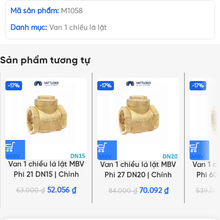
Mã sản phẩm:
M1058
Danh mục:
Van 1 chiều lá lật
Sản phẩm tương tự
-17%
-17%
-17%
Van 1 chiều lá lật MBV
Van 1 chiều lá lật MBV
Van 1 c
Phi 21 DN15 | Chính
Phi 27 DN20 | Chính
Phi 60
hãng Minh Hòa
hãng Minh Hòa
hãn
52.056
₫
63.000
₫
70.092
₫
84.000
₫
539.0
NHẤN ĐỂ XEM TIẾP (THU GỌN)