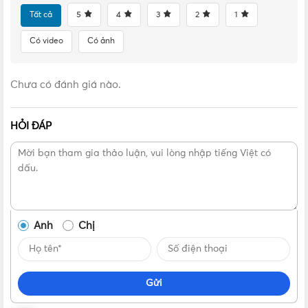
Tất cả
5
4
3
2
1
Có video
Có ảnh
Liên hệ mua Van 1 chiều lá lật MIHA Phi 60 DN50 |
Chính hãng Minh Hòa Chính hãng, Giá tốt, Uy tín
Chưa có đánh giá nào.
Vui lòng liên hệ Vật Tư 365 theo các kênh bên dưới để được
tư vấn mua sản phẩm Van 1 chiều lá lật MIHA Phi 60 DN50 |
HỎI ĐÁP
Chính hãng Minh Hòa chính hãng với giá tốt nhất nhé! Rất
hân hạnh được phục vụ Quý khách.
Anh
Chị
Gửi