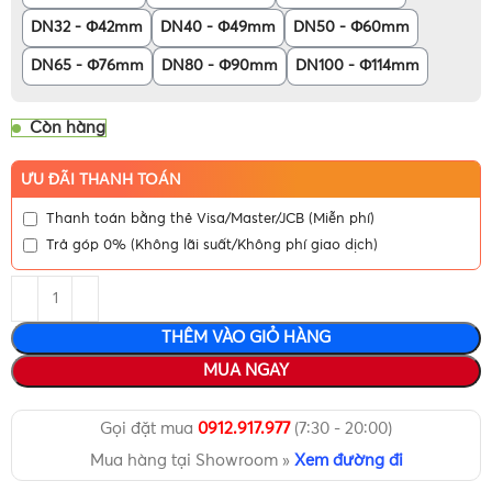
DN32 - Φ42mm
DN40 - Φ49mm
DN50 - Φ60mm
DN65 - Φ76mm
DN80 - Φ90mm
DN100 - Φ114mm
Còn hàng
ƯU ĐÃI THANH TOÁN
Thanh toán bằng thẻ Visa/Master/JCB (Miễn phí)
Trả góp 0% (Không lãi suất/Không phí giao dịch)
THÊM VÀO GIỎ HÀNG
MUA NGAY
Gọi đặt mua
0912.917.977
(7:30 - 20:00)
Mua hàng tại Showroom »
Xem đường đi