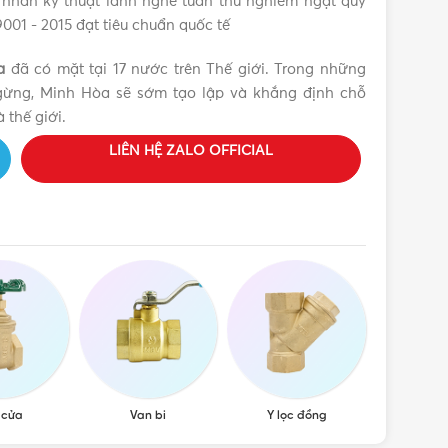
 nhân kỹ thuật lành nghề tuân thủ nghiêm ngặt quy
9001 - 2015 đạt tiêu chuẩn quốc tế
a
đã có mặt tại 17 nước trên Thế giới. Trong những
ngừng, Minh Hòa sẽ sớm tạo lập và khắng định chỗ
 thế giới.
LIÊN HỆ ZALO OFFICIAL
nước 1 chiều đi qua mà không đẩy nước truyền ngược
a chọn nhiều nhất là PN 10, 16, 20.
cũng chính là lý do Công ty van cửa đồng Minh Hòa sản
đại đảm bảo sản phẩm luôn hoạt động chính xác.
 Giá tốt, Uy tín
 cửa
Van bi
Y lọc đồng
Van cầu,