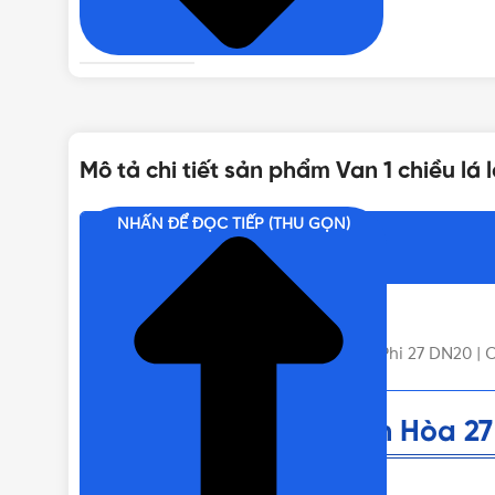
BẢO HÀNH
DÒNG VAN 1 CHIỀU
Mô tả chi tiết sản phẩm Van 1 chiều lá
NHẤN ĐỂ ĐỌC TIẾP (THU GỌN)
Nội dung chính
Van 1 Chiều Đồng Minh Hòa 27 MI
Liên hệ mua Van 1 chiều lá lật MI Phi 27 DN20 |
Van 1 Chiều Đồng Minh Hòa 27