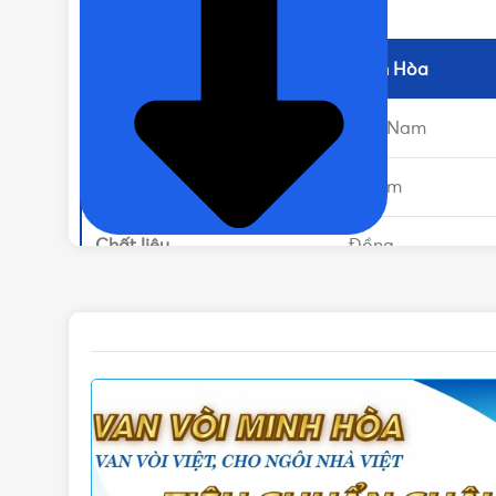
Thông tin sản phẩm
Thương hiệu
Minh Hòa
Sản xuất tại
Việt Nam
Đường kính
27 mm
Chất liệu
Đồng
Áp lực làm việc
10 bar
Tiêu chuẩn sản xuất
BS 5154:1991
Nhiệt độ làm việc
120 độ C
Trọng lượng
128 gram