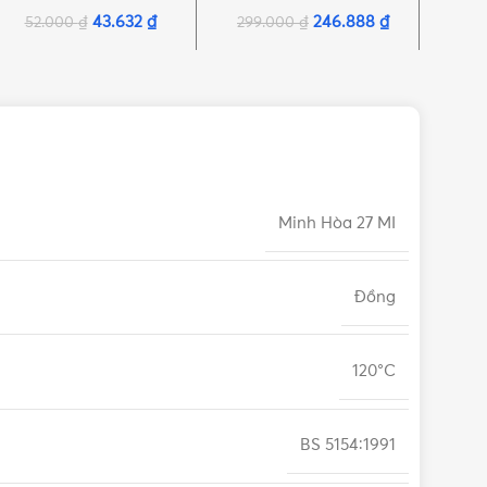
Minh Hòa
Minh Hòa
43.632
₫
246.888
₫
52.000
₫
299.000
₫
1.1
Minh Hòa 27 MI
Đồng
120°C
BS 5154:1991