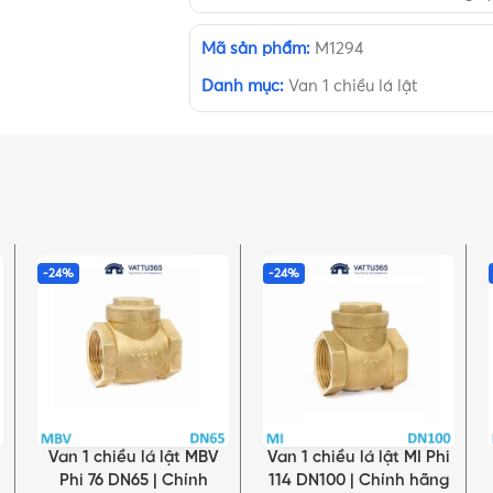
Mã sản phẩm:
M1294
Danh mục:
Van 1 chiều lá lật
-24%
-24%
Van 1 chiều lá lật MBV
Van 1 chiều lá lật MI Phi
THÊM VÀO GIỎ HÀNG
THÊM VÀO GIỎ HÀNG
Phi 76 DN65 | Chính
114 DN100 | Chính hãng