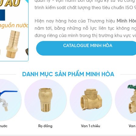
quản lý - vận hành bởi đội ngũ kỹ sư và công
trình kiểm soát chất lượng theo tiêu chuẩn ISO 
Hiện nay hàng hóa của Thương hiệu
Minh Hò
năm tới, bằng những nỗ lực liên tục không 
òa MI
đứng riêng của mình trong thị trường khu vực và
CATALOGUE MINH HÒA
 bày bán rộng rãi.
Vạn 1 chiều có tác dụng đóng mở cho dòng 
ự đối với các loại chất lỏng như dầu khí, hóa chất….
hàng muốn chọn PN bao nhiêu. Thông thường, Van 1 chiều được lự
DANH MỤC SẢN PHẨM MINH HÒA
ơn giản tránh trả nước về thì chỉ cần chiếc có PN 10 là đủ. Đây 
á đồng 27 MI. Van được sản xuất bằng công nghệ, máy móc hiện 
i 27 DN20 | Chính hãng Minh Hòa Chính hãng,
 nước
Rọ đồng
Van 1 chiều
Van