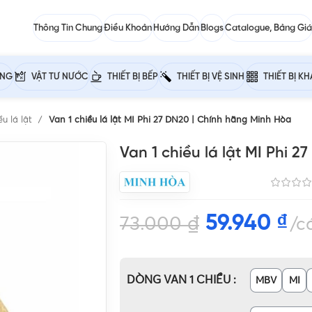
Thông Tin Chung
Điều Khoản
Hướng Dẫn
Blogs
Catalogue, Bảng Giá
ỰNG
VẬT TƯ NƯỚC
THIẾT BỊ BẾP
THIẾT BỊ VỆ SINH
THIẾT BỊ K
ều lá lật
Van 1 chiều lá lật MI Phi 27 DN20 | Chính hãng Minh Hòa
Van 1 chiều lá lật MI Phi 
59.940
₫
73.000
₫
c
DÒNG VAN 1 CHIỀU
MBV
MI