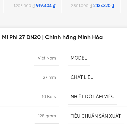
hãng Minh Hòa
Minh Hòa
919.404
₫
2.137.320
₫
1.205.000
₫
2.801.000
₫
t MI Phi 27 DN20 | Chính hãng Minh Hòa
MODEL
Việt Nam
CHẤT LIỆU
27 mm
NHIỆT ĐỘ LÀM VIỆC
10 Bars
TIÊU CHUẨN SẢN XUẤT
128 gram