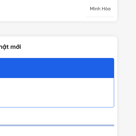
Minh Hòa
DN20 - Φ27mm
nhật mới