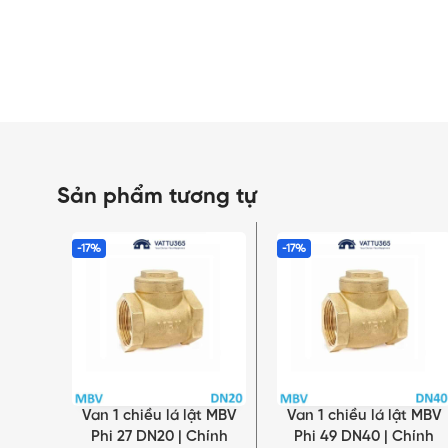
Sản phẩm tương tự
-17%
-17%
Van 1 chiều lá lật MBV
Van 1 chiều lá lật MBV
THÊM VÀO GIỎ HÀNG
THÊM VÀO GIỎ HÀNG
Phi 27 DN20 | Chính
Phi 49 DN40 | Chính