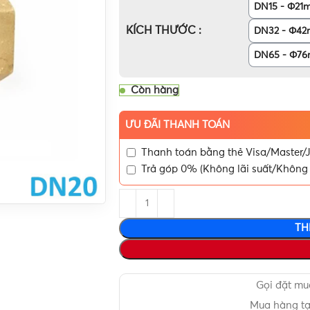
DN15 - Φ21
KÍCH THƯỚC
DN32 - Φ4
DN65 - Φ7
Còn hàng
ƯU ĐÃI THANH TOÁN
Thanh toán bằng thẻ Visa/Master/J
Trả góp 0% (Không lãi suất/Không 
TH
Gọi đặt m
Mua hàng t