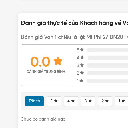
Vui lòng liên hệ Vật Tư 365 theo các kênh bên dướ
nhất nhé! Rất hân hạnh được phục vụ Quý khách.
Đánh giá thực tế của Khách hàng về Van
Đánh giá Van 1 chiều lá lật MI Phi 27 DN20 
5
0.0
4
3
ĐÁNH GIÁ TRUNG BÌNH
2
1
Tất cả
5
4
3
2
1
Chưa có đánh giá nào.