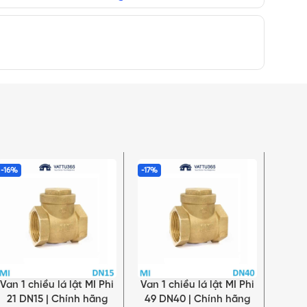
-16%
-17%
-24%
Van 1 chiều lá lật MI Phi
Van 1 chiều lá lật MI Phi
Van 1
THÊM VÀO GIỎ HÀNG
THÊM VÀO GIỎ HÀNG
THÊM 
21 DN15 | Chính hãng
49 DN40 | Chính hãng
76 