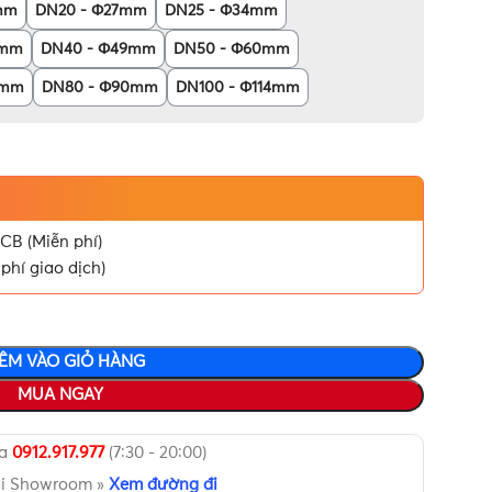
mm
DN20 - Φ27mm
DN25 - Φ34mm
2mm
DN40 - Φ49mm
DN50 - Φ60mm
6mm
DN80 - Φ90mm
DN100 - Φ114mm
CB (Miễn phí)
phí giao dịch)
ÊM VÀO GIỎ HÀNG
MUA NGAY
ua
0912.917.977
(7:30 - 20:00)
ại Showroom »
Xem đường đi