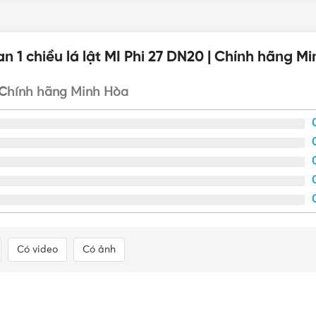
i để được tư vấn mua sản phẩm Van 1 chiều lá lật MI Phi 27
 1 chiều lá lật MI Phi 27 DN20 | Chính hãng M
| Chính hãng Minh Hòa
Có video
Có ảnh