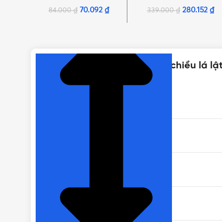
hãng Minh Hòa
hãng Minh Hòa
70.092
₫
280.152
₫
84.000
₫
339.000
₫
NHẤN ĐỂ XEM TIẾP (THU GỌN)
Thông số kỹ thuật của Van 1 chiều lá lậ
XUẤT XỨ
PHI
ÁP LỰC LÀM VIỆC
TRỌNG LƯỢNG