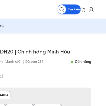
Tìm Kiếm
HÁC
27 DN20 | Chính hãng Minh Hòa
Còn hàng
(đánh giá)
Đã bán
239
ái
MIHA