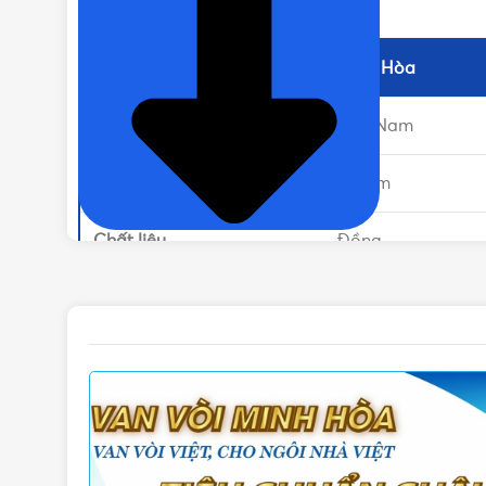
Thông tin sản phẩm
Thương hiệu
Minh Hòa
Sản xuất tại
Việt Nam
Đường kính
76 mm
Chất liệu
Đồng
Áp lực làm việc
16 bar
Tiêu chuẩn sản xuất
BS 5154:1991
Nhiệt độ làm việc
120 độ C
Trọng lượng
1800 gram