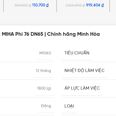
hãng Minh Hòa
hãng Minh Hòa
110.700
₫
919.404
₫
134.000
₫
1.205.000
₫
ật MIHA Phi 76 DN65 | Chính hãng Minh Hòa
TIÊU CHUẨN
M1065
NHIỆT ĐỘ LÀM VIỆC
12 tháng
ÁP LỰC LÀM VIỆC
1800 (g)
LOẠI
Đồng