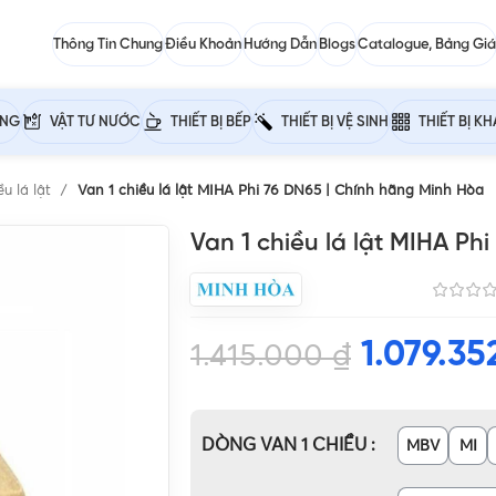
Thông Tin Chung
Điều Khoản
Hướng Dẫn
Blogs
Catalogue, Bảng Giá
ỰNG
VẬT TƯ NƯỚC
THIẾT BỊ BẾP
THIẾT BỊ VỆ SINH
THIẾT BỊ K
ều lá lật
Van 1 chiều lá lật MIHA Phi 76 DN65 | Chính hãng Minh Hòa
Van 1 chiều lá lật MIHA Ph
1.079.3
1.415.000
₫
DÒNG VAN 1 CHIỀU
MBV
MI