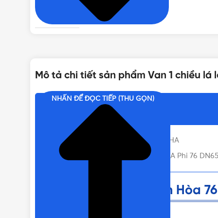
MÀU SẮC
THƯƠNG HIỆU
Mô tả chi tiết sản phẩm Van 1 chiều lá
KÍCH THƯỚC
NHẤN ĐỂ ĐỌC TIẾP (THU GỌN)
Nội dung chính
Van 1 Chiều Đồng Minh Hòa 76 MIHA
Liên hệ mua Van 1 chiều lá lật MIHA Phi 76 DN65
Van 1 Chiều Đồng Minh Hòa 7