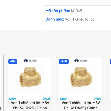
Mã sản phẩm:
M1065
Danh mục:
Van 1 chiều lá lật
-17%
-24%
Van 1 chiều lá lật MBV
Van 1 chiều lá lật MBV
THÊM VÀO GIỎ HÀNG
THÊM VÀO GIỎ HÀNG
g
Phi 34 DN25 | Chính
Phi 76 DN65 | Chính