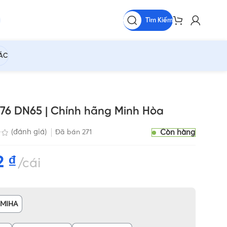
Tìm Kiếm
HÁC
i 76 DN65 | Chính hãng Minh Hòa
Còn hàng
(đánh giá)
Đã bán
271
52
₫
cái
MIHA