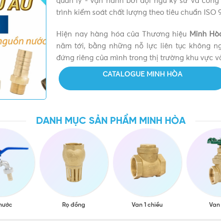
quản lý - vận hành bởi đội ngũ kỹ sư và công
trình kiểm soát chất lượng theo tiêu chuẩn ISO 
Hiện nay hàng hóa của Thương hiệu
Minh Hò
năm tới, bằng những nỗ lực liên tục không 
òa
đứng riêng của mình trong thị trường khu vực và
CATALOGUE MINH HÒA
 lĩnh vực sản xuất các phụ kiện như van vòi, đồng hồ nước,…
hi tiết của sản phẩm, giúp cho dòng nước được luân chuyển 
g được hầu hết các áp lực nước từ thấp đến nhỏ. Sản ph
DANH MỤC SẢN PHẨM MINH HÒA
iện đại đảm bảo cho khả năng làm việc hiệu quả cũng như thiế
từ đồng nguyên chất và chạy ren ở 2 đầu ống, bộ phận ren có thể
Phi 76 DN65 | Chính hãng Minh Hòa Chính hã
 nước
Rọ đồng
Van 1 chiều
Van
ới để được tư vấn mua sản phẩm Van 1 chiều lá lật MIHA Phi