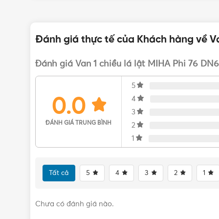
tốt nhất nhé! Rất hân hạnh được phục vụ Quý khác
Đánh giá thực tế của Khách hàng về Va
Đánh giá Van 1 chiều lá lật MIHA Phi 76 DN
5
0.0
4
3
ĐÁNH GIÁ TRUNG BÌNH
2
1
Tất cả
5
4
3
2
1
Chưa có đánh giá nào.