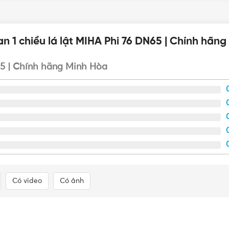
h.
n 1 chiều lá lật MIHA Phi 76 DN65 | Chính hãn
65 | Chính hãng Minh Hòa
Có video
Có ảnh