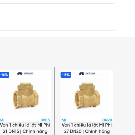
-16%
-18%
-17%
Van 1 chiều lá lật MI Phi
Van 1 chiều lá lật MI Phi
Van 1
THÊM VÀO GIỎ HÀNG
THÊM VÀO GIỎ HÀNG
THÊM 
21 DN15 | Chính hãng
27 DN20 | Chính hãng
42 D