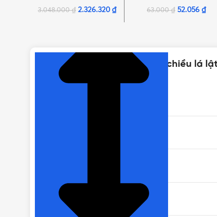
hãng Minh Hòa
Minh Hòa
2.326.320
₫
52.056
₫
3.048.000
₫
63.000
₫
NHẤN ĐỂ XEM TIẾP (THU GỌN)
Thông số kỹ thuật của Van 1 chiều lá l
MÃ SẢN PHẨM
BẢO HÀNH
KHỐI LƯỢNG
CHẤT LIỆU THÂN