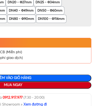
mm
DN20 - Φ27mm
DN25 - Φ34mm
2mm
DN40 - Φ49mm
DN50 - Φ60mm
6mm
DN80 - Φ90mm
DN100 - Φ114mm
CB (Miễn phí)
phí giao dịch)
ÊM VÀO GIỎ HÀNG
MUA NGAY
ua
0912.917.977
(7:30 - 20:00)
ại Showroom »
Xem đường đi