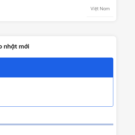
Việt Nam
MIHA
p nhật mới