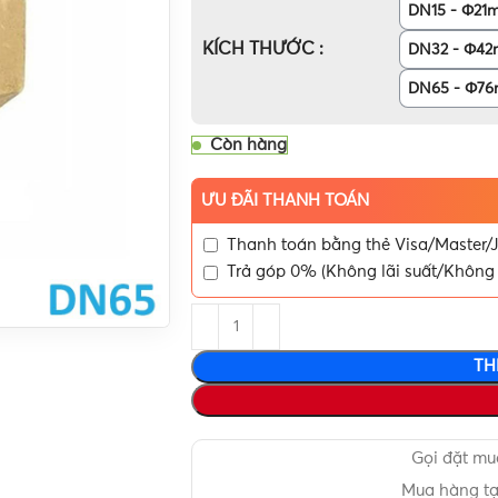
DN15 - Φ21
KÍCH THƯỚC
DN32 - Φ4
DN65 - Φ7
Còn hàng
ƯU ĐÃI THANH TOÁN
Thanh toán bằng thẻ Visa/Master/J
Trả góp 0% (Không lãi suất/Không 
TH
Gọi đặt m
Mua hàng t