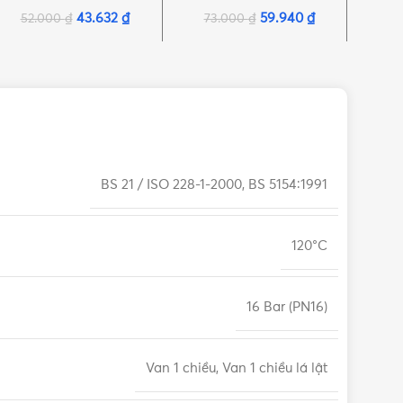
Minh Hòa
Minh Hòa
43.632
₫
59.940
₫
52.000
₫
73.000
₫
23
BS 21 / ISO 228-1-2000, BS 5154:1991
120°C
16 Bar (PN16)
Van 1 chiều, Van 1 chiều lá lật