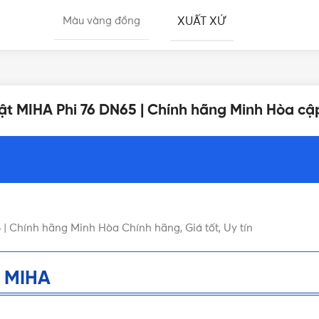
XUẤT XỨ
Màu vàng đồng
DÒNG VAN 1 CHIỀU
Minh Hòa
 lật MIHA Phi 76 DN65 | Chính hãng Minh Hòa cậ
DN65 - Φ76mm
 | Chính hãng Minh Hòa Chính hãng, Giá tốt, Uy tín
6 MIHA