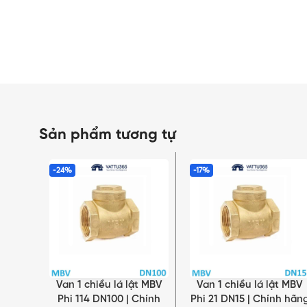
Sản phẩm tương tự
-24%
-17%
Van 1 chiều lá lật MBV
Van 1 chiều lá lật MBV
THÊM VÀO GIỎ HÀNG
THÊM VÀO GIỎ HÀNG
Phi 114 DN100 | Chính
Phi 21 DN15 | Chính hãn