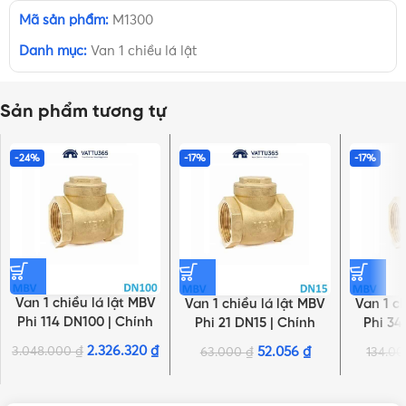
Mã sản phẩm:
M1300
Danh mục:
Van 1 chiều lá lật
Sản phẩm tương tự
-24%
-17%
-17%
Van 1 chiều lá lật MBV
Van 1 chiều lá lật MBV
Van 1 c
Phi 114 DN100 | Chính
Phi 21 DN15 | Chính
Phi 34
hãng Minh Hòa
hãng Minh Hòa
hãn
2.326.320
₫
3.048.000
₫
52.056
₫
63.000
₫
134.0
NHẤN ĐỂ XEM TIẾP (THU GỌN)