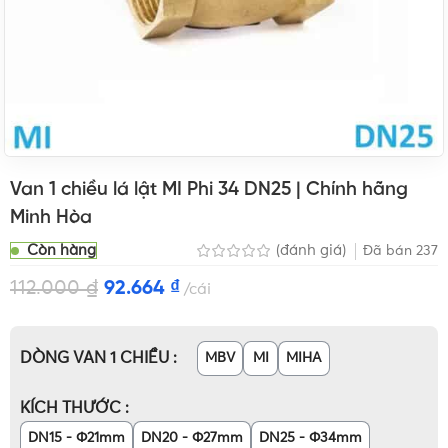
Van 1 chiều lá lật MI Phi 34 DN25 | Chính hãng
Minh Hòa
Còn hàng
(đánh giá)
Đã bán
237
112.000
₫
92.664
₫
cái
DÒNG VAN 1 CHIỀU
MBV
MI
MIHA
KÍCH THƯỚC
DN15 - Φ21mm
DN20 - Φ27mm
DN25 - Φ34mm