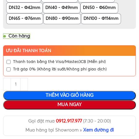
DN32 - Φ42mm
DN40 - Φ49mm
DN50 - Φ60mm
DN65 - Φ76mm
DN80 - Φ90mm
DN100 - Φ114mm
Còn hàng
ƯU ĐÃI THANH TOÁN
Thanh toán bằng thẻ Visa/Master/JCB (Miễn phí)
Trả góp 0% (Không lãi suất/Không phí giao dịch)
THÊM VÀO GIỎ HÀNG
MUA NGAY
Gọi đặt mua
0912.917.977
(7:30 - 20:00)
Mua hàng tại Showroom »
Xem đường đi