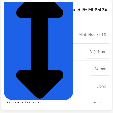
Thông số kỹ thuật của Van 1 chiều lá lật MI Phi 34
DN25 | Chính hãng Minh Hòa
MODEL
Minh Hòa 34 MI
XUẤT XỨ
Việt Nam
PHI
34 mm
CHẤT LIỆU
Đồng
ÁP LỰC LÀM VIỆC
10 Bars