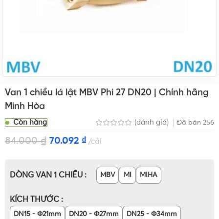
Van 1 chiều lá lật MBV Phi 27 DN20 | Chính hãng
Minh Hòa
Còn hàng
(đánh giá)
Đã bán
256
84.000
₫
70.092
₫
cái
DÒNG VAN 1 CHIỀU
MBV
MI
MIHA
KÍCH THƯỚC
DN15 - Φ21mm
DN20 - Φ27mm
DN25 - Φ34mm