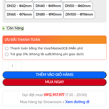
DN32 - Φ42mm
DN40 - Φ49mm
DN50 - Φ60mm
DN65 - Φ76mm
DN80 - Φ90mm
DN100 - Φ114mm
Còn hàng
ƯU ĐÃI THANH TOÁN
Thanh toán bằng thẻ Visa/Master/JCB (Miễn phí)
Trả góp 0% (Không lãi suất/Không phí giao dịch)
THÊM VÀO GIỎ HÀNG
MUA NGAY
Gọi đặt mua
0912.917.977
(7:30 - 20:00)
Mua hàng tại Showroom »
Xem đường đi