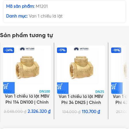
Mã sản phẩm:
M1201
Danh mục:
Van 1 chiều lá lật
Sản phẩm tương tự
-24%
-17%
-18%
Van 1 chiều lá lật MBV
Van 1 chiều lá lật MBV
Van 1 c
Phi 114 DN100 | Chính
Phi 34 DN25 | Chính
Phi 42
hãng Minh Hòa
hãng Minh Hòa
hãn
2.326.320
₫
3.048.000
₫
110.700
₫
134.000
₫
257.0
NHẤN ĐỂ XEM TIẾP (THU GỌN)