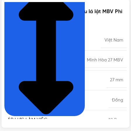
Thông số kỹ thuật của Van 1 chiều lá lật MBV Phi
27 DN20 | Chính hãng Minh Hòa
XUẤT XỨ
Việt Nam
MODEL
Minh Hòa 27 MBV
PHI
27 mm
CHẤT LIỆU
Đồng
ÁP LỰC LÀM VIỆC
10 Bars