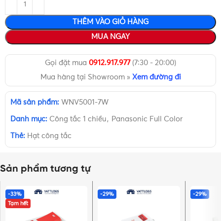
THÊM VÀO GIỎ HÀNG
MUA NGAY
Gọi đặt mua
0912.917.977
(7:30 - 20:00)
Mua hàng tại Showroom »
Xem đường đi
Mã sản phẩm:
WNV5001-7W
Danh mục:
Công tắc 1 chiều
,
Panasonic Full Color
Thẻ:
Hạt công tắc
Sản phẩm tương tự
-33%
-29%
-29%
Tạm hết