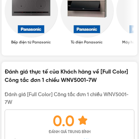
XUẤT XỨ
Thái Lan
Bếp điện từ Panasonic
Tủ điện Panasonic
Máy hút 
Đánh giá thực tế của Khách hàng về [Full Color]
Công tắc đơn 1 chiều WNV5001-7W
Công tắc đơn 1 chiều WNV5001-7W
Đánh giá [Full Color] Công tắc đơn 1 chiều WNV5001-
7W
Thông số cơ bản của công tắc WNV5001-7W
0.0
Công tắc B, 1 chiều, 250VAC – 16A
Switch B(1 – way)
ĐÁNH GIÁ TRUNG BÌNH
Đóng gói 10 cái/hộp, 200 cái/thùng