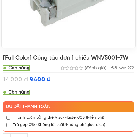
[Full Color] Công tắc đơn 1 chiều WNV5001-7W
Còn hàng
(đánh giá)
Đã bán
272
14.000
₫
9.400
₫
Còn hàng
ƯU ĐÃI THANH TOÁN
Thanh toán bằng thẻ Visa/Master/JCB (Miễn phí)
Trả góp 0% (Không lãi suất/Không phí giao dịch)