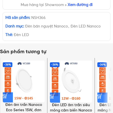
Mua hàng tại Showroom »
Xem đường đi
Mã sản phẩm:
NSH366
Danh mục:
Đèn bán nguyệt Nanoco
,
Đèn LED Nanoco
Thẻ:
Đèn LED
Sản phẩm tương tự
-36%
-36%
-36%
Đèn âm trần Nanoco
Đèn LED âm trần siêu
Đèn LED
Eco Series 15W, đơn
mỏng cảm biến Nanoco
mỏng Na