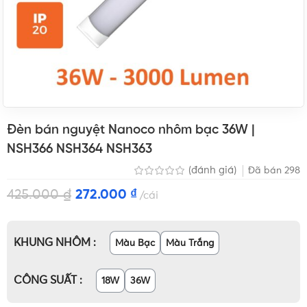
Đèn bán nguyệt Nanoco nhôm bạc 36W |
NSH366 NSH364 NSH363
(đánh giá)
Đã bán
298
425.000
₫
272.000
₫
cái
KHUNG NHÔM
Màu Bạc
Màu Trắng
CÔNG SUẤT
18W
36W