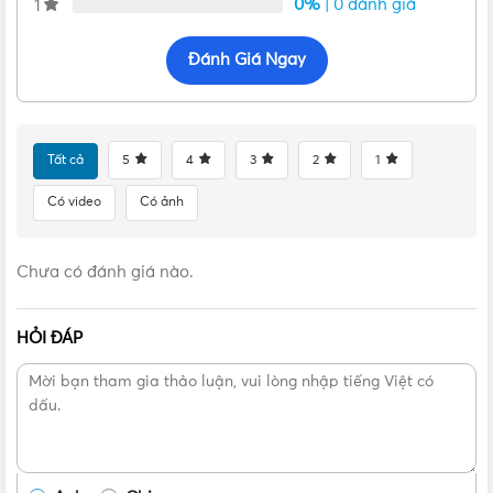
0%
| 0 đánh giá
1
Đánh Giá Ngay
Tất cả
5
4
3
2
1
Có video
Có ảnh
Chưa có đánh giá nào.
HỎI ĐÁP
Đèn LED bán nguyệt Nanoco 36W NSH366 ánh sáng trắng –
Nhôm màu Bạc