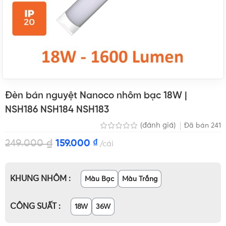
Đèn bán nguyệt Nanoco nhôm bạc 18W |
NSH186 NSH184 NSH183
(đánh giá)
Đã bán
241
249.000
₫
159.000
₫
cái
KHUNG NHÔM
Màu Bạc
Màu Trắng
CÔNG SUẤT
18W
36W