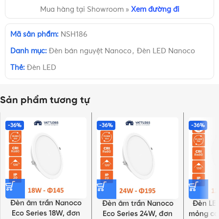
Mua hàng tại Showroom »
Xem đường đi
Mã sản phẩm:
NSH186
Danh mục:
Đèn bán nguyệt Nanoco
,
Đèn LED Nanoco
Thẻ:
Đèn LED
Sản phẩm tương tự
-36%
-36%
-36%
Đèn âm trần Nanoco
Đèn âm trần Nanoco
Đèn LED
Eco Series 18W, đơn
Eco Series 24W, đơn
mỏng cả