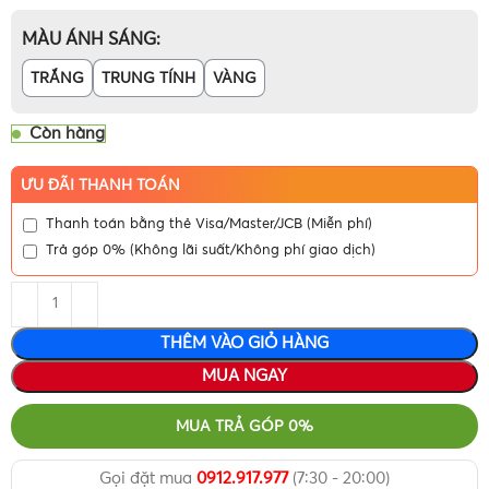
MÀU ÁNH SÁNG
TRẮNG
TRUNG TÍNH
VÀNG
Còn hàng
ƯU ĐÃI THANH TOÁN
Thanh toán bằng thẻ Visa/Master/JCB (Miễn phí)
Trả góp 0% (Không lãi suất/Không phí giao dịch)
THÊM VÀO GIỎ HÀNG
MUA NGAY
MUA TRẢ GÓP 0%
Gọi đặt mua
0912.917.977
(7:30 - 20:00)