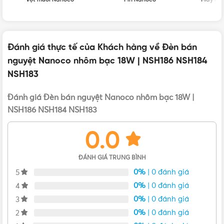
Đánh giá thực tế của Khách hàng về Đèn bán
nguyệt Nanoco nhôm bạc 18W | NSH186 NSH184
NSH183
Đánh giá Đèn bán nguyệt Nanoco nhôm bạc 18W |
NSH186 NSH184 NSH183
Đèn LED bán nguyệt Nanoco 18W NSH186 NSH184 NSH183 –
0.0
Nhôm màu Bạc
Ưu điểm của Đèn LED bán nguyệt NSH186 NSH184
ĐÁNH GIÁ TRUNG BÌNH
NSH183 viền nhôm bạc
0%
| 0 đánh giá
5
0%
| 0 đánh giá
4
0%
| 0 đánh giá
Thiết kế thanh lịch, trang nhã được đánh giá cao bởi
3
người tiêu dùng cũng như các chuyên gia thiết kế trong
0%
| 0 đánh giá
2
ngành.