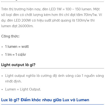
Trên thị trường hiện nay, đèn LED 1W = 100 – 150 lumen. Một
số loại đèn có chất lượng kém hơn thì chỉ đạt tầm 70lm/1w. Ví
dụ: đèn LED 200W có hiệu suất phát quang là 130lm/w thì
lumen đạt 26000lm.
Công thức:
1 lumen = watt
1 lm = 1 cd/sr
Light output là gì?
Light output nghĩa là cường độ ánh sáng của 1 nguồn sáng
nhất định.
Lumen = Light Output.
Lux là gì? Điểm khác nhau giữa Lux và Lumen