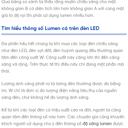
Qua bảng so sánh ta thấy rằng muốn chiếu sáng cho một
không gian B có diện tích lớn hơn không gian A với cùng một
giá trị độ rọi thì phải sử dụng lumen nhiều hơn.
Tìm hiểu thông số Lumen có trên đèn LED
Đa phần hều hết chúng ta khi mua các loại đèn chiếu sáng
như đèn LED, đèn sợi đốt, đèn huỳnh quang đều thường quan
tâm đến công suất W. Công suất này càng lớn thì đến càng
sáng và rộng. Trên thực tế thì điều này chỉ đúng một phần mà
thôi.
Lượng ánh sáng phát ra từ bóng đèn thường được đo bằng
lm. W chỉ là đơn vị đo lượng điện năng tiêu thụ của nguồn
sáng đèn, chứ không hề đo lượng ánh sáng.
Kể từ khi các loại đèn có hiệu suất cao ra đời, người ta cũng
quan tâm đến thông số này hơn. Các chuyên gia cũng khuyến
khích người sử dụng chú ý đến thông số
độ sáng lumen
được