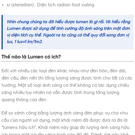
sr (steradian): Diện tích radian foot vuông
Nhìn chung chúng ta đã hiểu được
lumen là gì
rồi. Và hiểu rằng
Lumen được sử dụng để tính cường độ ánh sáng trên một đơn
vị diện tích cụ thể. Ngoài ra ta cũng có thể quy đổi sang đơn vị
lux, 1 lux=1 lm/1m2.
Thế nào là Lumen có ích?
Đối với nhiều các loại đèn khác nhau như đèn tròn, đèn dài,
đèn cầu, đèn nến thì tổng lượng sáng được tính cho tất cả các
hướng. Một số loại ánh sáng có thể không có tác dụng chiếu
sáng nhiều tuy nhiên nó vẫn được tính trong tổng lượng
quang thông của đèn.
Để so sánh công bằng lượng ánh sáng đèn phục vụ cho nhu
cầu của người sử dụng, một khái niệm đã được đưa ra đó là
“lumens hữu ích”. Khái niệm này giúp đo lượng ánh sáng hữu
ích trong một nguồn sáng hình nón 90 độ. Đánh giá này khá