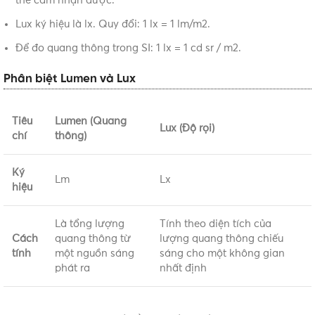
thể cảm nhận được.
Lux ký hiệu là lx. Quy đổi: 1 lx = 1 lm/m2.
Để đo quang thông trong SI: 1 lx = 1 cd sr / m2.
Phân biệt Lumen và Lux
Tiêu
Lumen (Quang
Lux (Độ rọi)
chí
thông)
Ký
Lm
Lx
hiệu
Là tổng lượng
Tính theo diện tích của
Cách
quang thông từ
lượng quang thông chiếu
tính
một nguồn sáng
sáng cho một không gian
phát ra
nhất định