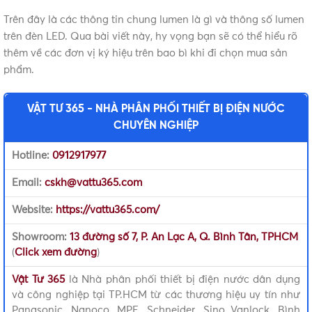
Trên đây là các thông tin chung lumen là gì và thông số lumen
trên đèn LED. Qua bài viết này, hy vọng bạn sẽ có thể hiểu rõ
thêm về các đơn vị ký hiệu trên bao bì khi đi chọn mua sản
phẩm.
VẬT TƯ 365 - NHÀ PHÂN PHỐI THIẾT BỊ ĐIỆN NƯỚC
CHUYÊN NGHIỆP
Hotline:
0912917977
Email:
cskh@vattu365.com
Website:
https://vattu365.com/
Showroom:
13 đường số 7, P. An Lạc A, Q. Bình Tân, TPHCM
(
Click xem đường
)
Vật Tư 365
là Nhà phân phối thiết bị điện nước dân dụng
và công nghiệp tại TP.HCM từ các thương hiệu uy tín như
Panasonic, Nanoco, MPE, Schneider, Sino Vanlock, Bình