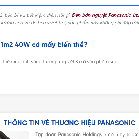
LOẠI
IP20 (không chống nước)
, bền bỉ và tiết kiệm điện năng?
Đèn bán nguyệt Panasonic 1
nasonic
,
Đèn LED bán nguyệt
Bảng b
t lượng cao và độ bền vượt trội, sản phẩm này không chỉ đáp 
BẢNG GIÁ
Panasonic
 1m2 40W có mấy biến thể?
n thể màu ánh sáng tương ứng với 3 mã sản phẩm sau:
THÔNG TIN VỀ THƯƠNG HIỆU PANASONIC
Tập đoàn Panasonic Holdings
trước đây là Cô