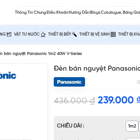
Thông Tin Chung
Điều Khoản
Hướng Dẫn
Blogs
Catalogue, Bảng Giá
ỰNG
VẬT TƯ NƯỚC
THIẾT BỊ BẾP
THIẾT BỊ VỆ SINH
THIẾT BỊ K
n bán nguyệt Panasonic 1m2 40W V-Series
Đèn bán nguyệt Panasonic
239.000
436.000
₫
CHIỀU DÀI
1m2