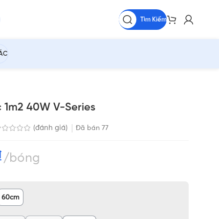
Tìm Kiếm
HÁC
 1m2 40W V-Series
(đánh giá)
Đã bán
77
₫
bóng
60cm