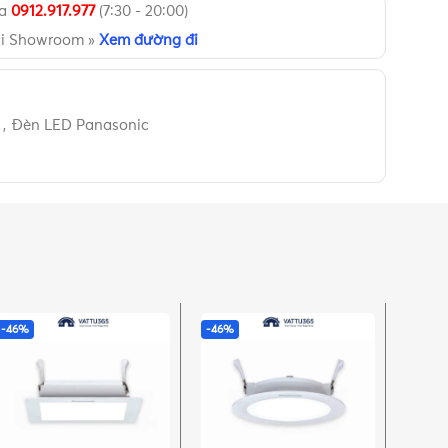
ua
0912.917.977
(7:30 - 20:00)
ại Showroom »
Xem đường đi
c
,
Đèn LED Panasonic
-46%
-46%
-46%