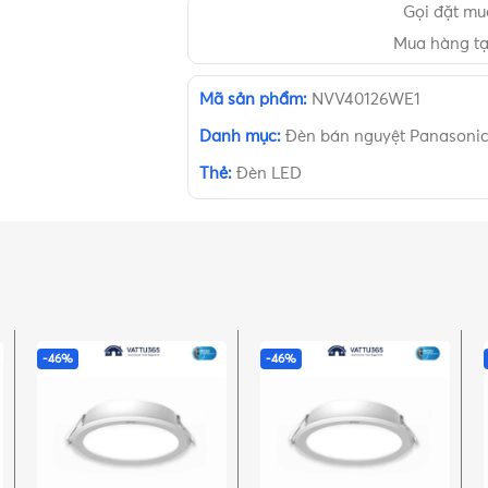
Gọi đặt m
Mua hàng t
Mã sản phẩm:
NVV40126WE1
Danh mục:
Đèn bán nguyệt Panasoni
Thẻ:
Đèn LED
-46%
-46%