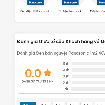
Panasonic
Bếp điện từ Panasonic
Tủ điện Panasonic
Máy hút ẩ
Đánh giá thực tế của Khách hàng về 
Đánh giá Đèn bán nguyệt Panasonic 1m2 40
5
0.0
4
3
ĐÁNH GIÁ TRUNG BÌNH
2
1