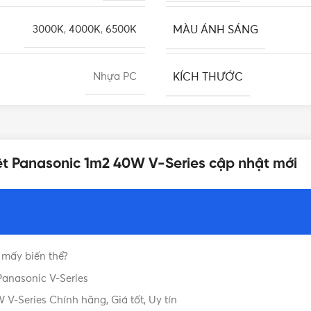
MÀU ÁNH SÁNG
3000K
,
4000K
,
6500K
KÍCH THƯỚC
Nhựa PC
TẦN SỐ
220-240V
ệt Panasonic 1m2 40W V-Series cập nhật mới
TUỔI THỌ
Màu trắng
BẢO HÀNH
Việt Nam
 mấy biến thể?
DÒNG ĐÈN BÁN NGUYỆT
1 cái/hộp
Panasonic V-Series
V-Series Chính hãng, Giá tốt, Uy tín