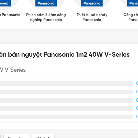
m Panasonic
Phích cắm ổ cắm công
Thiết bị báo cháy
Công tắ
nghiệp Panasonic
Panasonic
Pana
Đèn bán nguyệt Panasonic 1m2 40W V-Series
W V-Series