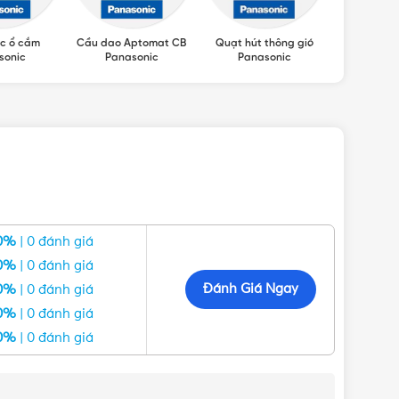
c ổ cắm
Cầu dao Aptomat CB
Quạt hút thông gió
Máy sấy ta
sonic
Panasonic
Panasonic
0%
| 0 đánh giá
0%
| 0 đánh giá
Đánh Giá Ngay
0%
| 0 đánh giá
0%
| 0 đánh giá
0%
| 0 đánh giá