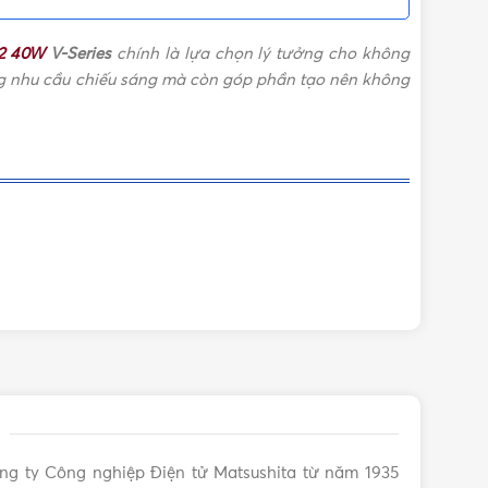
Đèn LED
,
Đèn LED Panasonic
m2 40W
V-Series
chính là lựa chọn lý tưởng cho không
áo giá Thiết bị điện Panasonic
,
Bảng giá Panasonic
ứng nhu cầu chiếu sáng mà còn góp phần tạo nên không
2026
,
Bảng giá đèn LED Panasonic
ng ty Công nghiệp Điện tử Matsushita từ năm 1935