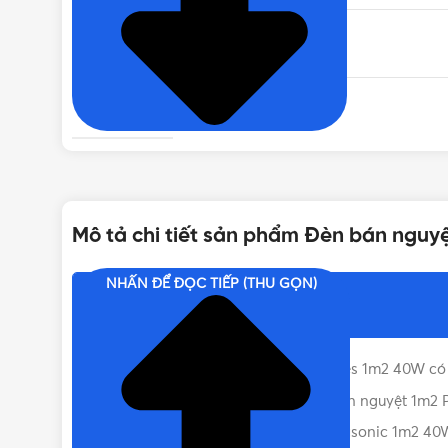
NHIỆT ĐỘ MÀU
CHẤT LIỆU
ĐIỆN ÁP
Mô tả chi tiết sản phẩm Đèn bán nguy
MÀU SẮC
NHẤN ĐỂ ĐỌC TIẾP (THU GỌN)
Nội dung chính
XUẤT XỨ
Đèn bán nguyệt Panasonic V-Series 1m2 40W có
ĐÓNG GÓI
Đặc điểm nổi bật của Đèn LED bán nguyệt 1m2 
Liên hệ mua Đèn bán nguyệt Panasonic 1m2 40W 