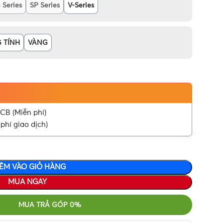
 Series
SP Series
V-Series
 TÍNH
VÀNG
CB (Miễn phí)
phí giao dịch)
ÊM VÀO GIỎ HÀNG
MUA NGAY
MUA TRẢ GÓP 0%