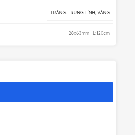
TRẮNG
,
TRUNG TÍNH
,
VÀNG
28x63mm | L:120cm
50/60Hz
30.000 giờ
12 tháng
V-Series