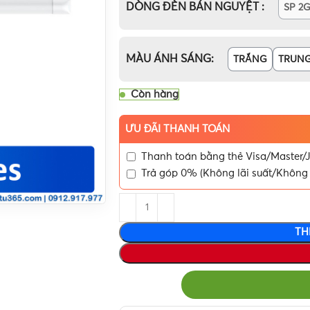
DÒNG ĐÈN BÁN NGUYỆT
SP 2G
MÀU ÁNH SÁNG
TRẮNG
TRUNG
Còn hàng
ƯU ĐÃI THANH TOÁN
Thanh toán bằng thẻ Visa/Master/J
Trả góp 0% (Không lãi suất/Không 
TH