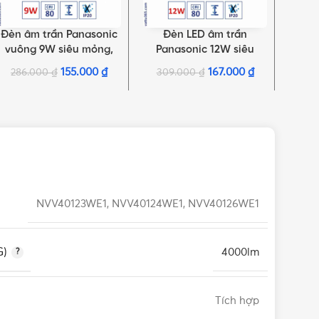
Đèn âm trần Panasonic
Đèn LED âm trần
Đ
THÊM VÀO GIỎ HÀNG
LỰA CHỌN TÙY CHỌN
LỰA C
vuông 9W siêu mỏng,
Panasonic 12W siêu
Pa
ánh sáng trung tính |
mỏng đơn sắc tròn | Neo
mỏng 
155.000
₫
167.000
₫
286.000
₫
309.000
₫
20
NNP72250
Slim Series
NVV40123WE1, NVV40124WE1, NVV40126WE1
G)
4000lm
Tích hợp