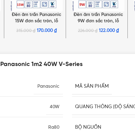
Đèn âm trần Panasonic
Đèn âm trần Panasonic
LỰA CHỌN TÙY CHỌN
LỰA CHỌN TÙY CHỌN
15W đơn sắc tròn, lỗ
9W đơn sắc tròn, lỗ
khoét Ø125mm | DN 2G
khoét Ø90mm | DN 2G
170.000
₫
122.000
₫
315.000
₫
226.000
₫
Series
Series
 Panasonic 1m2 40W V-Series
MÃ SẢN PHẨM
Panasonic
QUANG THÔNG (ĐỘ SÁN
40W
BỘ NGUỒN
Ra80