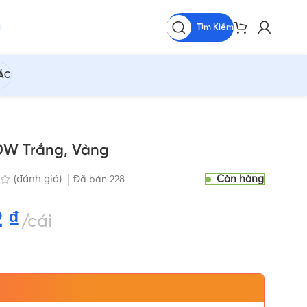
Tìm Kiếm
HÁC
0W Trắng, Vàng
Còn hàng
(đánh giá)
Đã bán
228
2
₫
cái