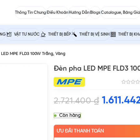
Thông Tin Chung
Điều Khoản
Hướng Dẫn
Blogs
Catalogue, Bảng Giá
ỰNG
VẬT TƯ NƯỚC
THIẾT BỊ BẾP
THIẾT BỊ VỆ SINH
THIẾT BỊ K
 LED MPE FLD3 100W Trắng, Vàng
Đèn pha LED MPE FLD3 10
1.611.44
2.721.400
₫
Còn hàng
ƯU ĐÃI THANH TOÁN