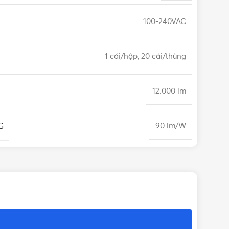
100-240VAC
1 cái/hộp, 20 cái/thùng
12.000 lm
G
90 lm/W
MPE