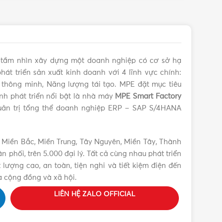
50.00
iết khí hậu tại Việt Nam.
goài trời, vườn hoa, sân vườn, sân thi đấu…
ịnh, tỏa đều ra không gian xung quanh.
ng quá trình sử dụng
i tầm nhìn xây dựng một doanh nghiệp có cơ sở hạ
hát triển sản xuất kinh doanh với 4 lĩnh vực chính:
iện thông minh, Năng lượng tái tạo. MPE đặt mục tiêu
ình phát triển nổi bật là nhà máy
MPE Smart Factory
ản trị tổng thể doanh nghiệp ERP – SAP S/4HANA
 Miền Bắc, Miền Trung, Tây Nguyên, Miền Tây, Thành
phối, trên 5.000 đại lý. Tất cả cùng nhau phát triển
lượng cao, an toàn, tiện nghi và tiết kiệm điện đến
a cộng đồng và xã hội.
LIÊN HỆ ZALO OFFICIAL