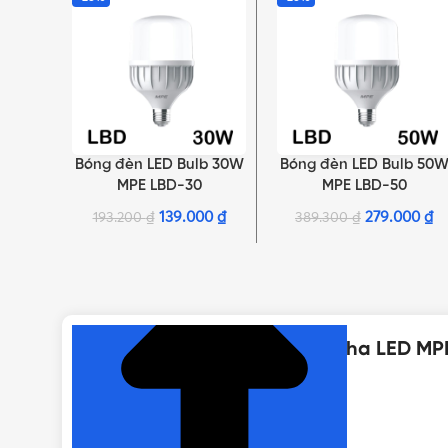
Bóng đèn LED Bulb 30W
Bóng đèn LED Bulb 50
LỰA CHỌN TÙY CHỌN
LỰA CHỌN TÙY CHỌN
MPE LBD-30
MPE LBD-50
139.000
₫
279.000
₫
193.200
₫
389.300
₫
NHẤN ĐỂ XEM TIẾP (THU GỌN)
Thông số kỹ thuật của Đèn pha LED MP
MÃ SẢN PHẨM