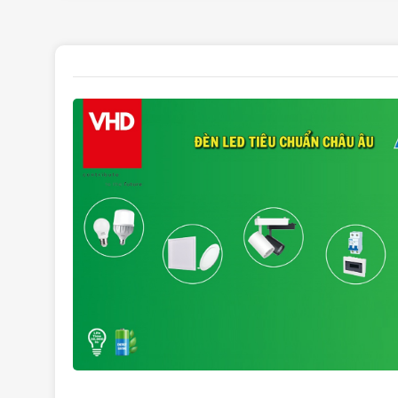
Đèn đạt tiêu chuẩn IP65 có khả năng chống nước, c
Đèn pha LED với dải màu ánh sáng 6000-6500K/2800-
Sử dụng rộng rãi trong nhà hay ngoài trời, trang tr
Đêin áp sử dụng 100-240VAC cho ánh sáng, công suất
Không gây nhiễu cho các sản phẩm điện tử khác đồn
Ưu điểm của MPE 100W FLD3-100T/
PCB làm bằng nhôm dẫn nhiệt cao, cách điện 100
Vòng đai và dây cáp bằng chất liệu cao su bảo vệ mô
Driver có độ bền, ổn định cao
Giá đỡ sắt chịu lực cao, bề mặt sơn tĩnh điện
Đèn LED Pha FLD3 phù hợp lắp đặt trong không gia