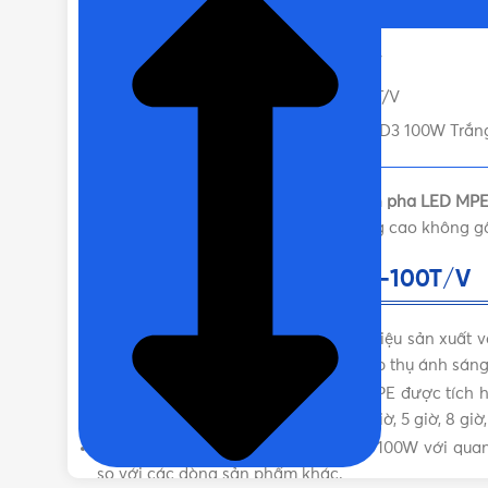
Thông tin về đèn LED FLD3-100T/V
Ưu điểm của MPE 100W FLD3-100T/V
Liên hệ mua Đèn pha LED MPE FLD3 100W Trắng, 
LED FLD3-100T/V
là dòng sản phẩm
đèn pha LED MP
cao cấp cho hiệu suất quang chất lượng cao không gâ
Thông tin về đèn LED FLD3-100T/V
MPE
là là một trong những thương hiệu sản xuất v
giúp cho đền có công suất cao và hấp thụ ánh sán
Các dòng sản phẩm đèn pha LED MPE được tích hợp
chế độ hẹn giờ vô cùng tiện lợi từ 3 giờ, 5 giờ, 8 gi
Đèn LED FLD3-100T/V
đạt công suất 100W với qua
so với các dòng sản phẩm khác.