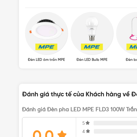
ED MPE
Đèn LED âm trần MPE
Đèn LED Bulb MPE
Đèn b
Đánh giá thực tế của Khách hàng về 
Đánh giá Đèn pha LED MPE FLD3 100W Trắn
5
0.0
4