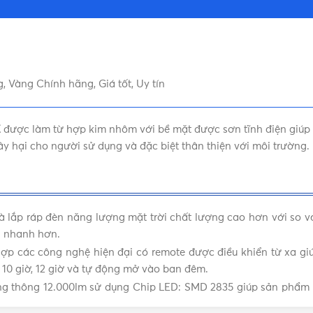
Vàng Chính hãng, Giá tốt, Uy tín
E
được làm từ hợp kim nhôm với bề mặt được sơn tĩnh điện giúp t
y hại cho người sử dụng và đặc biệt thân thiện với môi trường.
à lắp ráp đèn năng lượng mặt trời chất lượng cao hơn với so vớ
g nhanh hơn.
 các công nghệ hiện đại có remote được điều khiển từ xa gi
ờ, 10 giờ, 12 giờ và tự động mở vào ban đêm.
ng thông 12.000lm sử dụng Chip LED: SMD 2835 giúp sản phẩm 