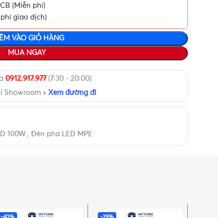
CB (Miễn phí)
phí giao dịch)
ÊM VÀO GIỎ HÀNG
MUA NGAY
ua
0912.917.977
(7:30 - 20:00)
ại Showroom »
Xem đường đi
ED 100W
,
Đèn pha LED MPE
-40%
-39%
-39%