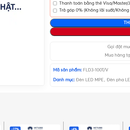
Thanh toán bằng thẻ Visa/Master/J
Trả góp 0% (Không lãi suất/Không 
TH
Gọi đặt m
Mua hàng t
Mã sản phẩm:
FLD3-100T/V
Danh mục:
Đèn LED MPE
,
Đèn pha L
-27%
-4%