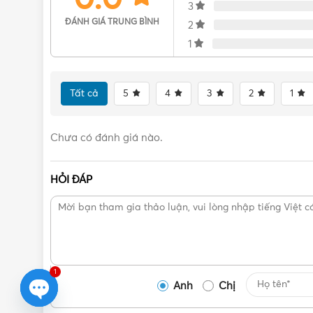
3
ĐÁNH GIÁ TRUNG BÌNH
2
1
Tất cả
5
4
3
2
1
Chưa có đánh giá nào.
HỎI ĐÁP
1
Anh
Chị