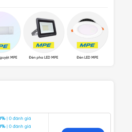
guyệt MPE
Đèn pha LED MPE
Đèn LED MPE
Đèn LED â
0%
| 0 đánh giá
0%
| 0 đánh giá