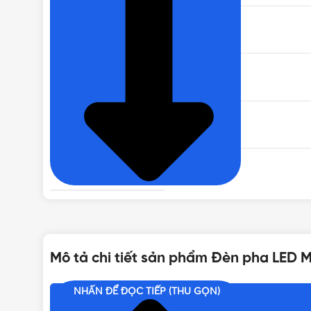
KICH THUOC ĐÈN
NHIỆT ĐỘ MÀU
BẢO HÀNH
CHỈ SỐ HOÀN MÀU
TUỔI THỌ
Mô tả chi tiết sản phẩm Đèn pha LED 
NHẤN ĐỂ ĐỌC TIẾP (THU GỌN)
Nội dung chính