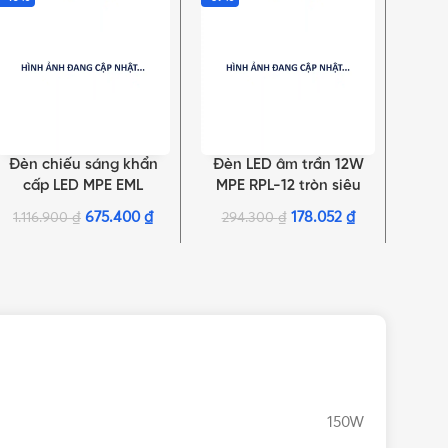
Đèn chiếu sáng khẩn
Đèn LED âm trần 12W
Đèn
THÊM VÀO GIỎ HÀNG
THÊM VÀO GIỎ HÀNG
THÊM 
cấp LED MPE EML
MPE RPL-12 tròn siêu
mỏng
mỏng
675.400
₫
178.052
₫
1.116.900
₫
294.300
₫
31
150W