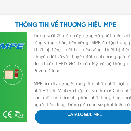
hống bụi, chống va đập và tuổi thọ sử dụng trung bình cao đạt 
3200K đạt cấp độ bảo vệ IP65 bền, chắc chắn, chịu được thời t
í cho không gian thiết kế, các công trình công cộng, công trình n
THÔNG TIN VỀ THƯƠNG HIỆU MPE
 cố định, không thay đổi khi điện lưới thay đổi. Ánh sáng ổn đ
g thời không bị ảnh hưởng bởi nhiễu từ các thiết bị điện tử tro
Trong suốt 25 năm xây dựng và phát triển vớ
tầng vững chắc, bền vững.
MPE
đã tập trung p
V
Thiết bị điện, Thiết bị chiếu sáng, Thiết bị đ
chuyển đổi số và chuyển đổi xanh trong quá tr
đạt chuẩn LEED GOLD của Mỹ và hệ thống qu
%
Private Cloud.
i trường, chống chịu tốt các tác động của thời tiết
MPE
đã xây dựng 5 trung tâm phân phối đặt tại
phố Hồ Chí Minh và hợp tác với hơn 63 nhà phân 
n: sân vườn, tòa nhà, nhà xưởng, công ty
sản xuất kinh doanh, phân phối hàng hóa chất 
người tiêu dùng. Đóng góp cho sự phát triển củ
CATALOGUE MPE