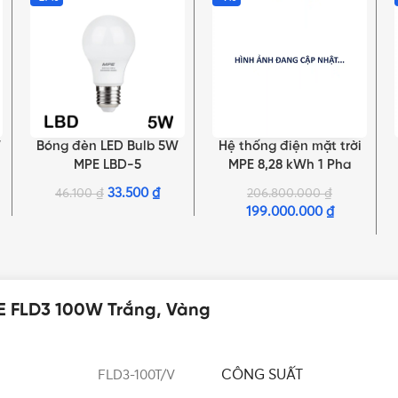
W
Bóng đèn LED Bulb 5W
Hệ thống điện mặt trời
LỰA CHỌN TÙY CHỌN
THÊM VÀO GIỎ HÀNG
MPE LBD-5
MPE 8,28 kWh 1 Pha
33.500
₫
46.100
₫
206.800.000
₫
199.000.000
₫
E FLD3 100W Trắng, Vàng
CÔNG SUẤT
FLD3-100T/V