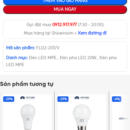
THÊM VÀO GIỎ HÀNG
MUA NGAY
Gọi đặt mua
0912.917.977
(7:30 - 20:00)
Mua hàng tại Showroom »
Xem đường đi
Mã sản phẩm:
FLD2-20T/V
Danh mục:
Đèn LED MPE
,
Đèn pha LED 20W
,
Đèn pha
LED MPE
Sản phẩm tương tự
-29%
-29%
-4%