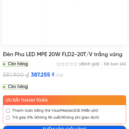
Đèn Pha LED MPE 20W FLD2-20T/V trắng vàng
Còn hàng
(đánh giá)
Đã bán
243
581.900
₫
387.255
₫
cái
Còn hàng
ƯU ĐÃI THANH TOÁN
Thanh toán bằng thẻ Visa/Master/JCB (Miễn phí)
Trả góp 0% (Không lãi suất/Không phí giao dịch)