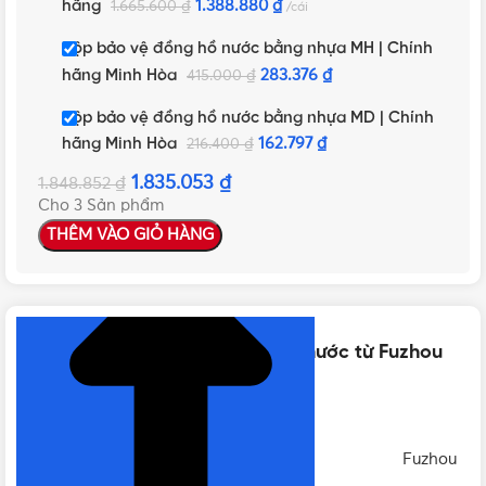
hãng
1.388.880
₫
1.665.600
₫
cái
Hộp bảo vệ đồng hồ nước bằng nhựa MH | Chính
hãng Minh Hòa
283.376
₫
415.000
₫
Hộp bảo vệ đồng hồ nước bằng nhựa MD | Chính
hãng Minh Hòa
162.797
₫
216.400
₫
1.835.053
₫
1.848.852
₫
Cho 3 Sản phẩm
THÊM VÀO GIỎ HÀNG
NHẤN ĐỂ XEM TIẾP (THU GỌN)
Thông số kỹ thuật của Đồng hồ nước từ Fuzhou
DN32 thân gang | Chính hãng
THƯƠNG HIỆU
Fuzhou