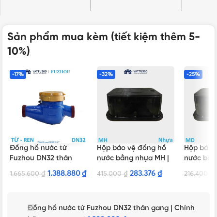
Sản phẩm mua kèm (tiết kiệm thêm 5-
10%)
-17%
-32%
-25%
Đồng hồ nước từ
Hộp bảo vệ đồng hồ
Hộp bảo 
Fuzhou DN32 thân
nước bằng nhựa MH |
nước bằn
gang | Chính hãng
Chính hãng Minh Hòa
Chính hã
1.388.880
₫
283.376
₫
1.665.600
₫
415.000
₫
216.400
₫
Đồng hồ nước từ Fuzhou DN32 thân gang | Chính