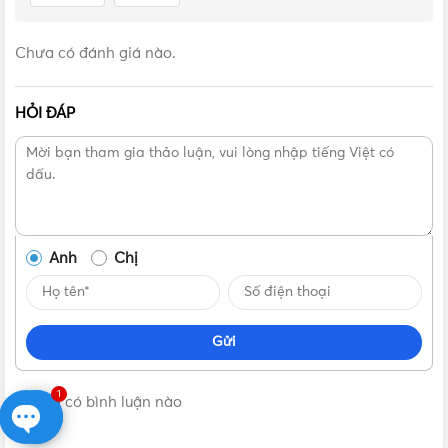
Lắp đồng hồ phải cố định chắc chắn và vặn ốc hãm
Rửa sạch đường ống trước khi lắp đồng hồ, tránh việc
Chưa có đánh giá nào.
dùng nước bẩn, lẫn sỏi cát làm ảnh hưởng đến độ chính
xác của đồng hồ
Trong quá trình sử dụng nếu trong ống có lẫn cát, tạp
HỎI ĐÁP
chất làm đồng hồ chạy không chính xác (nhanh hơn
hoặc chậm hơn bình thường) hoặc không hoạt động cần
đem đồng hồ đi sửa chữa và kiểm tra.
Hướng dẫn lắp đặt vào bảo dưỡng đồng hồ nước
Anh
Chị
Gửi
1
Không có bình luận nào