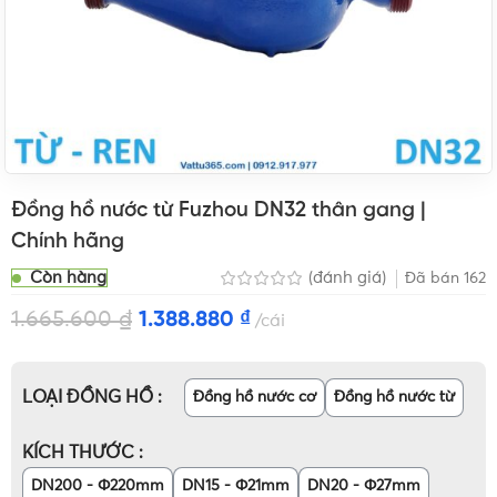
Đồng hồ nước từ Fuzhou DN32 thân gang |
Chính hãng
Còn hàng
(đánh giá)
Đã bán
162
1.665.600
₫
1.388.880
₫
cái
LOẠI ĐỒNG HỒ
Đồng hồ nước cơ
Đồng hồ nước từ
KÍCH THƯỚC
DN200 - Φ220mm
DN15 - Φ21mm
DN20 - Φ27mm