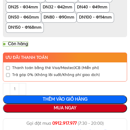
DN25 - Φ34mm
DN32 - Φ42mm
DN40 - Φ49mm
DN50 - Φ60mm
DN80 - Φ90mm
DN100 - Φ114mm
DN150 - Φ168mm
Còn hàng
ƯU ĐÃI THANH TOÁN
Thanh toán bằng thẻ Visa/Master/JCB (Miễn phí)
Trả góp 0% (Không lãi suất/Không phí giao dịch)
THÊM VÀO GIỎ HÀNG
MUA NGAY
Gọi đặt mua
0912.917.977
(7:30 - 20:00)