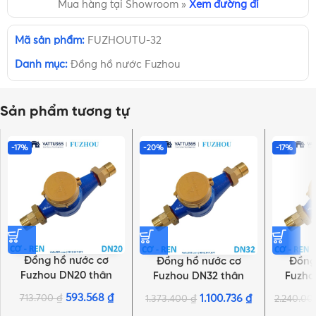
Mua hàng tại Showroom »
Xem đường đi
Mã sản phẩm:
FUZHOUTU-32
Danh mục:
Đồng hồ nước Fuzhou
Sản phẩm tương tự
-17%
-20%
-17%
Đồng hồ nước cơ
Đồng hồ nước cơ
Đồng
Fuzhou DN20 thân
Fuzhou DN32 thân
Fuzho
gang | Chính hãng
gang | Chính hãng
gang 
593.568
₫
713.700
₫
1.100.736
₫
1.373.400
₫
2.240.0