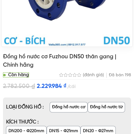
Đồng hồ nước cơ Fuzhou DN50 thân gang |
Chính hãng
Còn hàng
(đánh giá)
Đã bán
198
2.782.500
₫
2.229.984
₫
cái
LOẠI ĐỒNG HỒ
Đồng hồ nước cơ
Đồng hồ nước từ
KÍCH THƯỚC
DN200 - Φ220mm
DN15 - Φ21mm
DN20 - Φ27mm