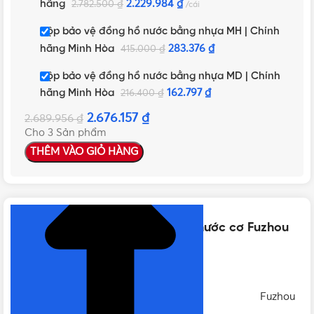
hãng
2.229.984
₫
2.782.500
₫
cái
Hộp bảo vệ đồng hồ nước bằng nhựa MH | Chính
hãng Minh Hòa
283.376
₫
415.000
₫
Hộp bảo vệ đồng hồ nước bằng nhựa MD | Chính
hãng Minh Hòa
162.797
₫
216.400
₫
2.676.157
₫
2.689.956
₫
Cho 3 Sản phẩm
THÊM VÀO GIỎ HÀNG
NHẤN ĐỂ XEM TIẾP (THU GỌN)
Thông số kỹ thuật của Đồng hồ nước cơ Fuzhou
DN50 thân gang | Chính hãng
THƯƠNG HIỆU
Fuzhou