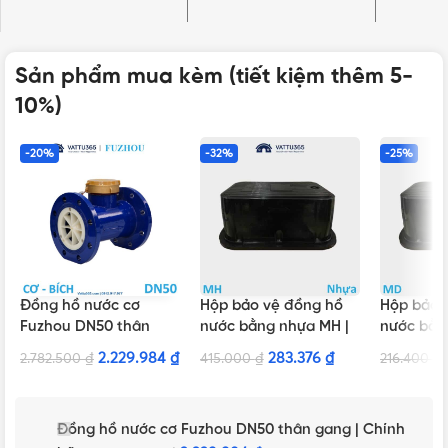
Sản phẩm mua kèm (tiết kiệm thêm 5-
10%)
-20%
-32%
-25%
Đồng hồ nước cơ
Hộp bảo vệ đồng hồ
Hộp bảo 
Fuzhou DN50 thân
nước bằng nhựa MH |
nước bằn
gang | Chính hãng
Chính hãng Minh Hòa
Chính hã
2.229.984
₫
283.376
₫
2.782.500
₫
415.000
₫
216.400
₫
Đồng hồ nước cơ Fuzhou DN50 thân gang | Chính