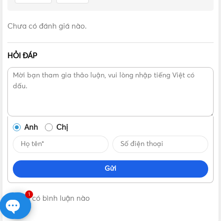
Rửa sạch đường ống trước khi lắp đồng hồ, tránh việc
dùng nước bẩn, lẫn sỏi cát làm ảnh hưởng đến độ chính
Chưa có đánh giá nào.
xác của đồng hồ
Trong quá trình sử dụng nếu trong ống có lẫn cát, tạp
HỎI ĐÁP
chất làm đồng hồ chạy không chính xác (nhanh hơn
hoặc chậm hơn bình thường) hoặc không hoạt động cần
đem đồng hồ đi sửa chữa và kiểm tra.
Hướng dẫn lắp đặt vào bảo dưỡng đồng hồ nước
Anh
Chị
Gửi
1
Không có bình luận nào