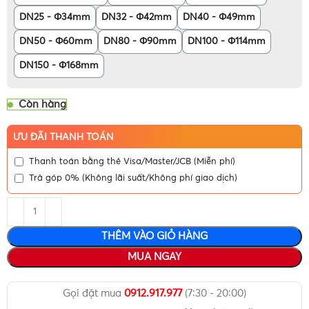
DN25 - Φ34mm
DN32 - Φ42mm
DN40 - Φ49mm
DN50 - Φ60mm
DN80 - Φ90mm
DN100 - Φ114mm
DN150 - Φ168mm
Còn hàng
ƯU ĐÃI THANH TOÁN
Thanh toán bằng thẻ Visa/Master/JCB (Miễn phí)
Trả góp 0% (Không lãi suất/Không phí giao dịch)
THÊM VÀO GIỎ HÀNG
MUA NGAY
Gọi đặt mua
0912.917.977
(7:30 - 20:00)