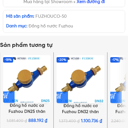
Mua hàng tại Showroom »
Xem đường đi
Mã sản phẩm:
FUZHOUCO-50
Danh mục:
Đồng hồ nước Fuzhou
Sản phẩm tương tự
-18%
-20%
-17%
Đồng hồ nước cơ
Đồng hồ nước cơ
Đồng
Fuzhou DN25 thân
Fuzhou DN32 thân
Fuzho
gang | Chính hãng
gang | Chính hãng
gang 
888.192
₫
1.081.400
₫
1.100.736
₫
1.373.400
₫
2.240.0