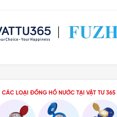
SỐ ĐỌC NHỎ NHẤT
Max 30℃
SỐ ĐỌC LỚN NHẤT
1 cái/thùng
LOẠI
Đồng hồ nước Fuzhou
Đồng hồ 
Báo giá
BẢNG GIÁ
Đồng hồ nước cơ
CÁC LOẠI ĐỒNG HỒ NƯỚC TẠI VẬT TƯ 365