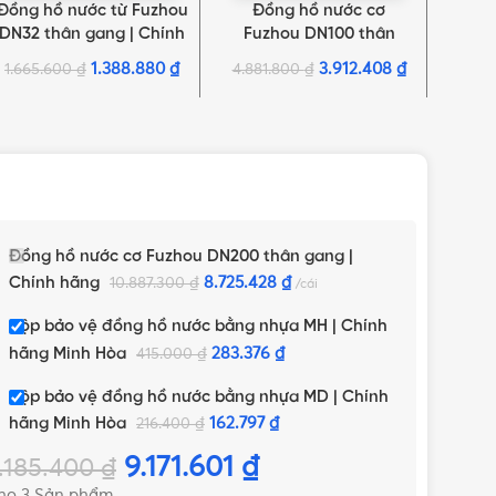
Đồng hồ nước từ Fuzhou
Đồng hồ nước cơ
Đ
THÊM VÀO GIỎ HÀNG
THÊM VÀO GIỎ HÀNG
THÊM 
DN32 thân gang | Chính
Fuzhou DN100 thân
Fu
hãng
gang | Chính hãng
ga
1.388.880
₫
3.912.408
₫
1.665.600
₫
4.881.800
₫
8.01
Đồng hồ nước cơ Fuzhou DN200 thân gang |
Chính hãng
8.725.428
₫
10.887.300
₫
cái
Hộp bảo vệ đồng hồ nước bằng nhựa MH | Chính
hãng Minh Hòa
283.376
₫
415.000
₫
Hộp bảo vệ đồng hồ nước bằng nhựa MD | Chính
hãng Minh Hòa
162.797
₫
216.400
₫
9.171.601
₫
.185.400
₫
ho 3 Sản phẩm