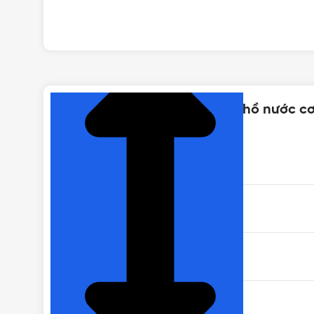
NHẤN ĐỂ XEM TIẾP (THU GỌN)
Thông số kỹ thuật của Đồng hồ nước c
THƯƠNG HIỆU
MÃ SẢN PHẨM
MÀU SẮC
ÁP LỰC