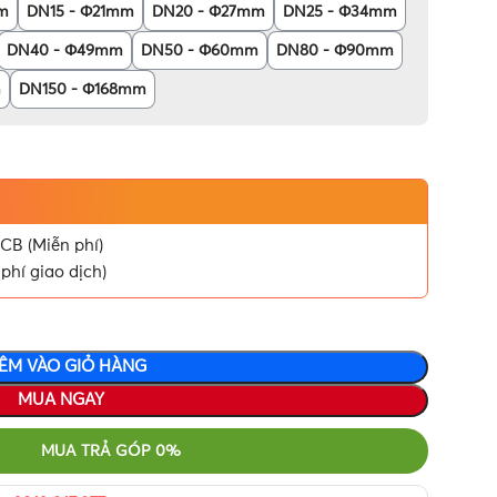
m
DN15 - Φ21mm
DN20 - Φ27mm
DN25 - Φ34mm
DN40 - Φ49mm
DN50 - Φ60mm
DN80 - Φ90mm
m
DN150 - Φ168mm
CB (Miễn phí)
phí giao dịch)
ÊM VÀO GIỎ HÀNG
MUA NGAY
MUA TRẢ GÓP 0%