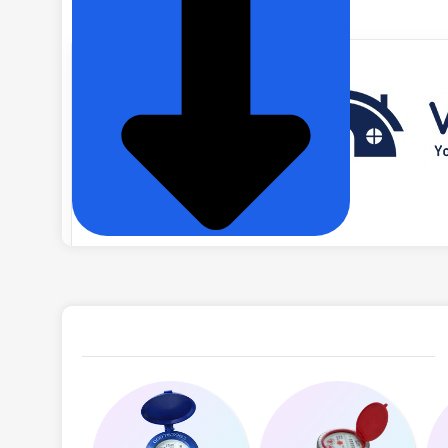
và nâng cao hiệu quả công việc.
NHIỆT ĐỘ LÀM VIỆC
ĐÓNG GÓI
THƯƠNG HIỆU ĐỒNG HỒ NƯỚC
LOẠI ĐỒNG HỒ