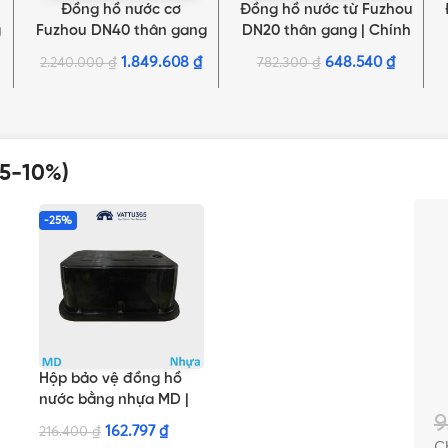
Đồng hồ nước cơ
Đồng hồ nước từ Fuzhou
THÊM VÀO GIỎ HÀNG
THÊM VÀO GIỎ HÀNG
g
Fuzhou DN40 thân gang
DN20 thân gang | Chính
| Chính hãng
hãng
1.849.608
₫
648.540
₫
2.240.000
₫
782.300
₫
 5-10%)
-25%
Hộp bảo vệ đồng hồ
nước bằng nhựa MD |
9
Chính hãng Minh Hòa
162.797
₫
216.400
₫
C