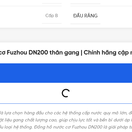
ĐẦU RĂNG
Cấp B
BẢO HÀNH
295mm
 cơ Fuzhou DN200 thân gang | Chính hãng cập 
LOẠI REN
DN200 - Φ220mm
KÍCH THƯỚC
R50
DÙNG CHO
46kg
là lựa chọn hàng đầu cho các hệ thống cấp nước quy mô lớn, đò
TIÊU CHUẨN
Lắp ngang
liệu gang chất lượng cao, giúp chịu lực tốt và bền bỉ dưới áp l
ều loại hệ thống. Đồng hồ nước cơ Fuzhou DN200 là giải pháp tố