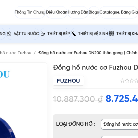
Thông Tin Chung
Điều Khoản
Hướng Dẫn
Blogs
Catalogue, Bảng Giá
ỰNG
VẬT TƯ NƯỚC
THIẾT BỊ BẾP
THIẾT BỊ VỆ SINH
THIẾT BỊ K
 hồ nước Fuzhou
Đồng hồ nước cơ Fuzhou DN200 thân gang | Chính
Đồng hồ nước cơ Fuzhou D
8.725.
10.887.300
₫
LOẠI ĐỒNG HỒ
Đồng hồ nước cơ