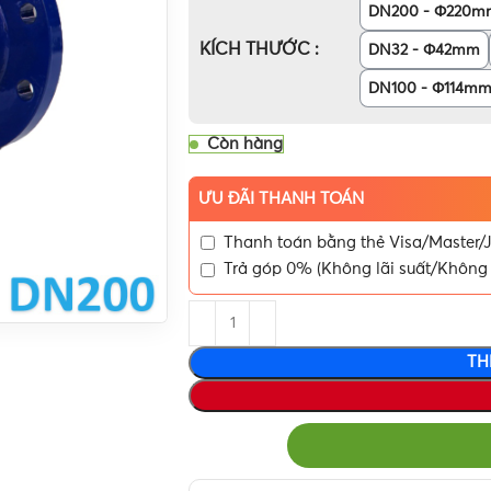
DN200 - Φ220m
KÍCH THƯỚC
DN32 - Φ42mm
DN100 - Φ114m
Còn hàng
ƯU ĐÃI THANH TOÁN
Thanh toán bằng thẻ Visa/Master/J
Trả góp 0% (Không lãi suất/Không 
TH