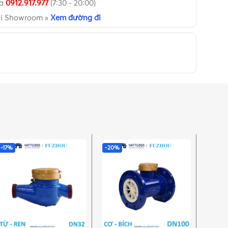
ua
0912.917.977
(7:30 - 20:00)
ại Showroom »
Xem đường đi
-17%
-20%
-20%