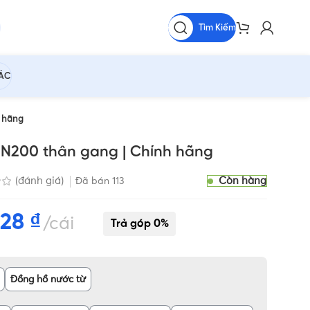
Tìm Kiếm
HÁC
 hãng
N200 thân gang | Chính hãng
Còn hàng
(đánh giá)
Đã bán
113
428
₫
cái
Đồng hồ nước từ