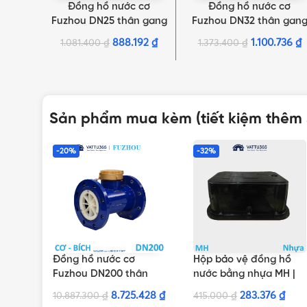
Đồng hồ nước cơ
Đồng hồ nước cơ
THÊM VÀO GIỎ HÀNG
THÊM VÀO GIỎ HÀNG
Fuzhou DN25 thân gang
Fuzhou DN32 thân gan
| Chính hãng
| Chính hãng
888.192
₫
1.100.736
₫
1.081.400
₫
1.373.400
₫
Sản phẩm mua kèm (tiết kiệm thêm
-20%
-32%
Đồng hồ nước cơ
Hộp bảo vệ đồng hồ
Fuzhou DN200 thân
nước bằng nhựa MH |
gang | Chính hãng
Chính hãng Minh Hòa
8.725.428
₫
283.376
₫
10.887.300
₫
415.000
₫