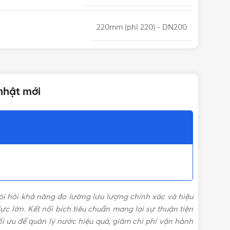
220mm (phi 220) - DN200
12 tháng
nhật mới
Nối bích
500 x 340 x 565mm (LxWxH)
Nước lạnh, nước sạch
i hỏi khả năng đo lường lưu lượng chính xác và hiệu
ISO 4064
ực lớn. Kết nối bích tiêu chuẩn mang lại sự thuận tiện
i ưu để quản lý nước hiệu quả, giảm chi phí vận hành