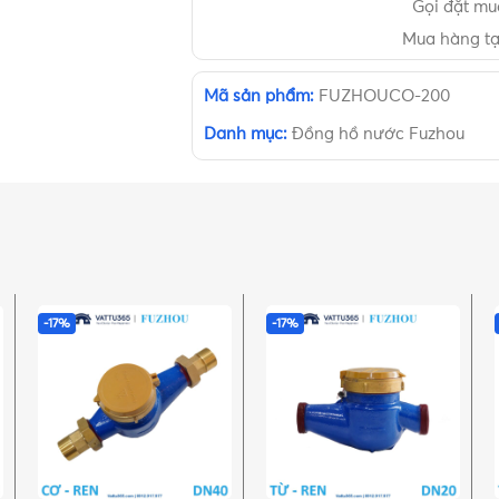
Gọi đặt m
Mua hàng t
Mã sản phẩm:
FUZHOUCO-200
Danh mục:
Đồng hồ nước Fuzhou
-17%
-17%