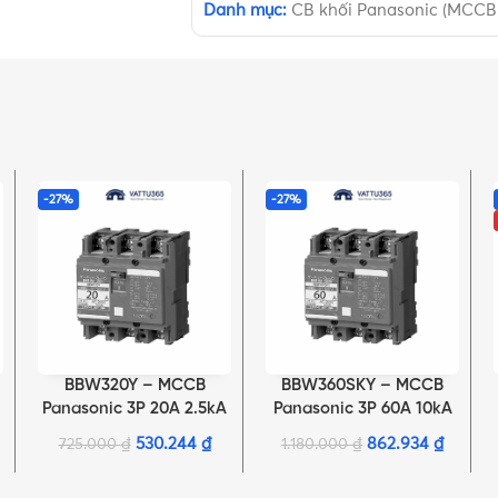
Danh mục:
CB khối Panasonic (MCCB
-27%
-27%
BBW320Y – MCCB
BBW360SKY – MCCB
THÊM VÀO GIỎ HÀNG
THÊM VÀO GIỎ HÀNG
Panasonic 3P 20A 2.5kA
Panasonic 3P 60A 10kA
220VAC
220VAC
530.244
₫
862.934
₫
725.000
₫
1.180.000
₫