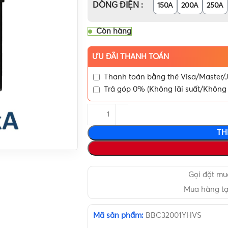
DÒNG ĐIỆN
150A
200A
250A
Còn hàng
ƯU ĐÃI THANH TOÁN
Thanh toán bằng thẻ Visa/Master/J
Trả góp 0% (Không lãi suất/Không 
TH
Gọi đặt m
Mua hàng t
Mã sản phẩm:
BBC32001YHVS