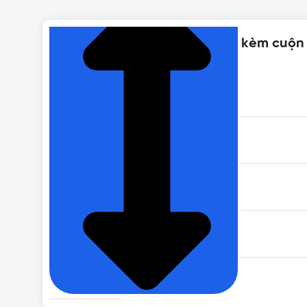
Thông số kỹ thuật của MCCB kèm cuộn
MÃ SẢN PHẨM
SỐ PHA
MÀU SẮC
TIÊU CHUẨN
BẢO HÀNH