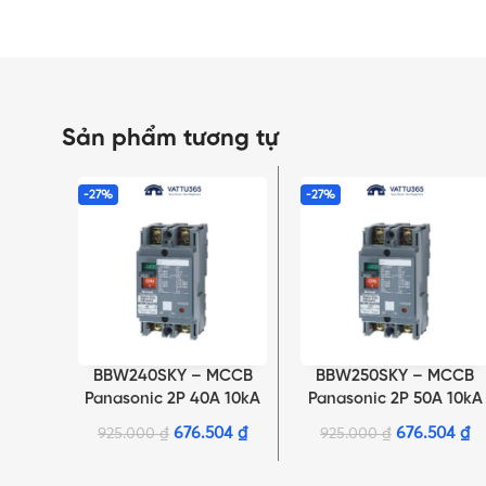
Sản phẩm tương tự
-27%
-27%
BBW240SKY – MCCB
BBW250SKY – MCCB
THÊM VÀO GIỎ HÀNG
THÊM VÀO GIỎ HÀNG
Panasonic 2P 40A 10kA
Panasonic 2P 50A 10kA
220VAC
220VAC
676.504
₫
676.504
₫
925.000
₫
925.000
₫
NHẤN ĐỂ XEM TIẾP (THU GỌN)