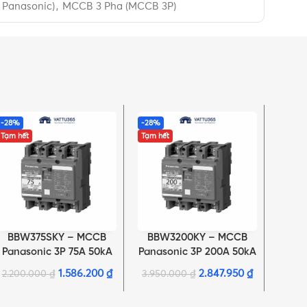
 Panasonic)
,
MCCB 3 Pha (MCCB 3P)
-28%
-28%
-30%
Tạm hết
Tạm hết
BBW375SKY – MCCB
BBW3200KY – MCCB
BBW
ĐỌC TIẾP
ĐỌC TIẾP
THÊM 
Panasonic 3P 75A 50kA
Panasonic 3P 200A 50kA
Panas
220VAC
220VAC
1.586.200
₫
2.847.950
₫
2.200.000
₫
3.950.000
₫
3.95