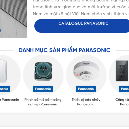
Panasonic là một trong những doanh nghiệp đặc
trong lĩnh vực giáo dục và môi trường vì cuộ
Nam và một xã hội Việt Nam phồn vinh, thịnh v
CATALOGUE PANASONIC
DANH MỤC SẢN PHẨM PANASONIC
m Panasonic
Phích cắm ổ cắm công
Thiết bị báo cháy
Công tắ
nghiệp Panasonic
Panasonic
Pana
T TƯ 365 - NHÀ PHÂN PHỐI THIẾT BỊ ĐIỆN NƯỚC CHUYÊN NGH