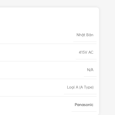
Nhật Bản
415V AC
N/A
Loại A (A Type)
Panasonic