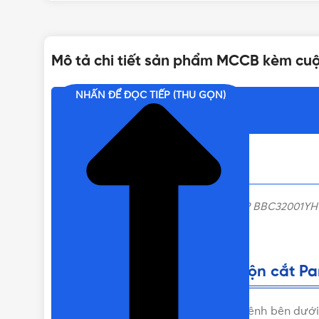
SỐ CỰC
Mô tả chi tiết sản phẩm MCCB kèm cu
DÒNG ĐIỆN
NHẤN ĐỂ ĐỌC TIẾP (THU GỌN)
Nội dung chính
LOẠI
MCCB kèm cuộn cắt Panasonic 200A 3P BBC32001Y
đặt hàng nhanh chóng.
Liên hệ mua MCCB kèm cuộn cắt Pan
Vui lòng liên hệ Vật Tư 365 theo các kênh bên d