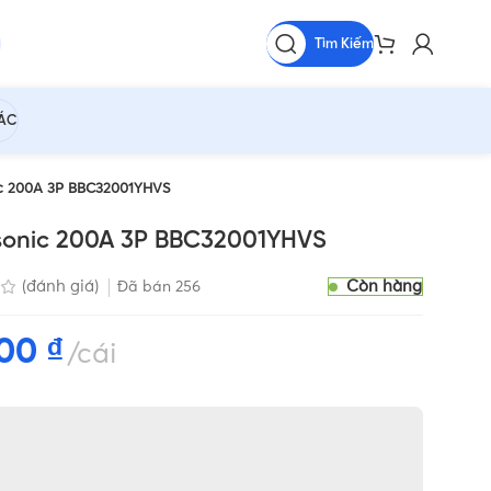
Tìm Kiếm
HÁC
c 200A 3P BBC32001YHVS
onic 200A 3P BBC32001YHVS
Còn hàng
(đánh giá)
Đã bán
256
600
₫
cái