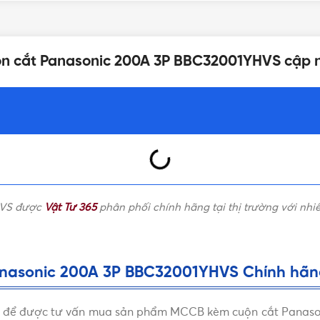
DÒNG CẮT DANH ĐỊNH
3P
ộn cắt Panasonic 200A 3P BBC32001YHVS cập 
BẢNG GIÁ
200A
Aptomat Panasonic
HVS được
Vật Tư 365
phân phối chính hãng tại thị trường với nhi
asonic 200A 3P BBC32001YHVS Chính hãng, 
ưới để được tư vấn mua sản phẩm MCCB kèm cuộn cắt Panaso