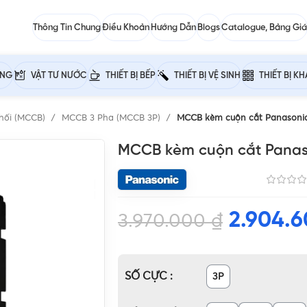
Thông Tin Chung
Điều Khoản
Hướng Dẫn
Blogs
Catalogue, Bảng Giá
ỰNG
VẬT TƯ NƯỚC
THIẾT BỊ BẾP
THIẾT BỊ VỆ SINH
THIẾT BỊ K
hối (MCCB)
MCCB 3 Pha (MCCB 3P)
MCCB kèm cuộn cắt Panasoni
MCCB kèm cuộn cắt Panas
2.904.
3.970.000
₫
SỐ CỰC
3P