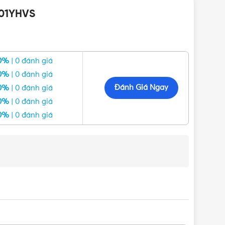
001YHVS
0%
| 0 đánh giá
0%
| 0 đánh giá
Đánh Giá Ngay
0%
| 0 đánh giá
ư Panasonic, Nanoco, MPE, Schneider, Sino Vanlock,
0%
| 0 đánh giá
hàng nhanh ở các tỉnh đáp cùng nhiều chương trình
0%
| 0 đánh giá