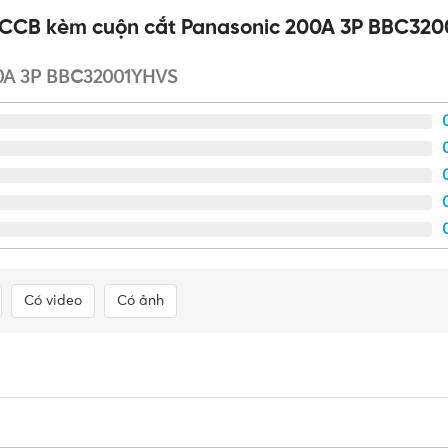
 MCCB kèm cuộn cắt Panasonic 200A 3P BBC32
00A 3P BBC32001YHVS
Tân, TPHCM
(
Click xem đường
)
 dụng và công nghiệp tại TP.HCM từ các thương hiệu uy tín nh
ư 365
Cam kết sản phẩm chính hãng, mức giá tốt, hỗ trợ giao 
Có video
Có ảnh