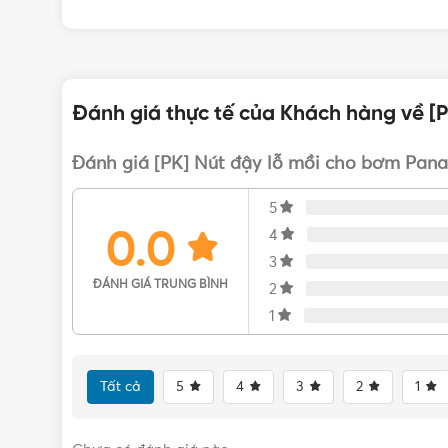
Đánh giá thực tế của Khách hàng về [
Đánh giá [PK] Nút đậy lỗ mồi cho bơm Panas
5
0.0
4
3
ĐÁNH GIÁ TRUNG BÌNH
2
1
Tất cả
5
4
3
2
1