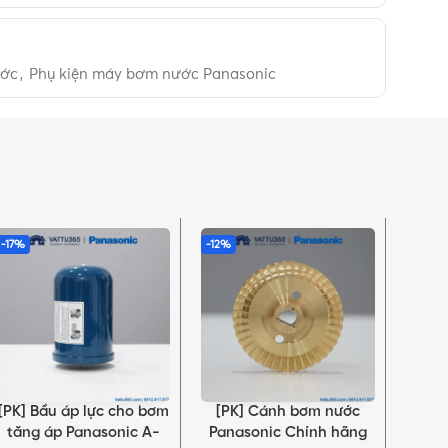
ước
,
Phụ kiện máy bơm nước Panasonic
-17%
-12%
-16%
[PK] Bầu áp lực cho bơm
[PK] Cánh bơm nước
[PK]
THÊM VÀO GIỎ HÀNG
LỰA CHỌN TÙY CHỌN
THÊM 
tăng áp Panasonic A-
Panasonic Chính hãng
bơm 