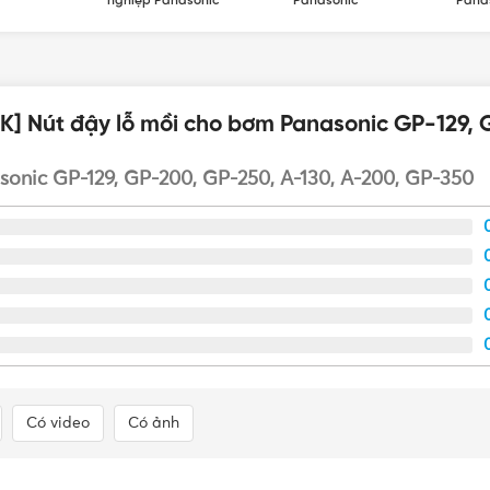
nghiệp Panasonic
Panasonic
Pana
PK] Nút đậy lỗ mồi cho bơm Panasonic GP-129,
onic GP-129, GP-200, GP-250, A-130, A-200, GP-350
Có video
Có ảnh
Nút đậy lỗ mồi máy bơm Panasonic