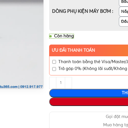
Bầu
DÒNG PHỤ KIỆN MÁY BƠM
Nắ
Đầu
Còn hàng
ƯU ĐÃI THANH TOÁN
Thanh toán bằng thẻ Visa/Master/J
Trả góp 0% (Không lãi suất/Không 
TH
Gọi đặt m
Mua hàng t