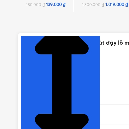
139.000
₫
1.019.000
₫
180.000
₫
1.300.000
₫
NHẤN ĐỂ XEM TIẾP (THU GỌN)
Thông số kỹ thuật của [PK] Nút đậy lỗ
MÃ SẢN PHẨM
MÀU SẮC
XUẤT XỨ