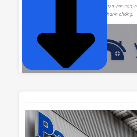
Nút đậy lỗ mồi máy bơm Panasonic
GP-129, GP-200, G
liên hệ ngay để được tư vấn đặt hàng nhanh chóng.