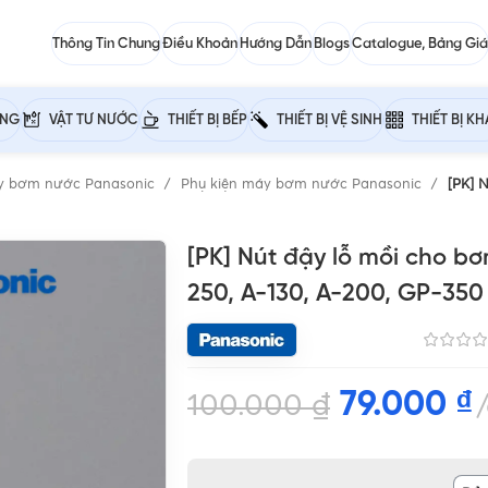
Thông Tin Chung
Điều Khoản
Hướng Dẫn
Blogs
Catalogue, Bảng Giá
ỰNG
VẬT TƯ NƯỚC
THIẾT BỊ BẾP
THIẾT BỊ VỆ SINH
THIẾT BỊ K
y bơm nước Panasonic
Phụ kiện máy bơm nước Panasonic
[PK] 
[PK] Nút đậy lỗ mồi cho b
250, A-130, A-200, GP-350
79.000
₫
100.000
₫