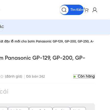
Tìm Kiếm
HÁC
Nút đậy lỗ mồi cho bơm Panasonic GP-129, GP-200, GP-250, A-
ơm Panasonic GP-129, GP-200, GP-
Còn hàng
(đánh giá)
Đã bán
242
cái