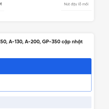
M
Nút đậy lỗ mồi
250, A-130, A-200, GP-350 cập nhật