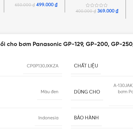
hãng
499.000
₫
650.000
₫
369.000
₫
400.000
₫
 mồi cho bơm Panasonic GP-129, GP-200, GP-250
CHẤT LIỆU
CP0P130JXKZA
A-130JAK
DÙNG CHO
Màu đen
bơm Pa
BẢO HÀNH
Indonesia