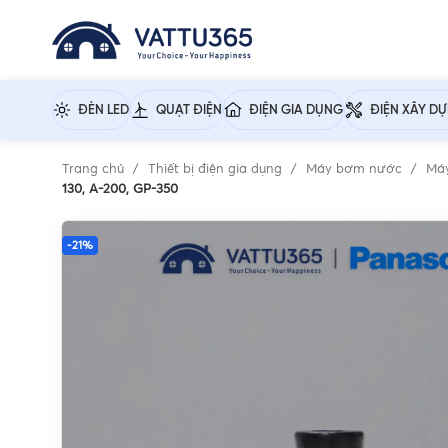
ĐÈN LED
QUẠT ĐIỆN
ĐIỆN GIA DỤNG
ĐIỆN XÂY D
Trang chủ
Thiết bị điện gia dụng
Máy bơm nước
Má
130, A-200, GP-350
-21%