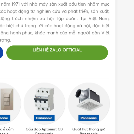
 năm 1971 với nhà máy sản xuất đầu tiên nhằm mục
ác hoạt động từ nghiên cứu và phát triển, sản xuất,
ộng trách nhiệm xã hội Tập đoàn. Tại Việt Nam,
 biệt chú trọng tới các hoạt động xã hội, đặc biệt
c sống hạnh phúc, khỏe mạnh của mỗi người dân Việt
ượng.
LIÊN HỆ ZALO OFFICIAL
c ổ cắm
Cầu dao Aptomat CB
Quạt hút thông gió
Máy sấy ta