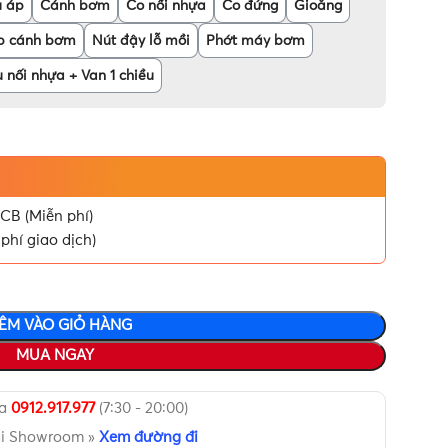
 áp
Cánh bơm
Co nối nhựa
Co đứng
Gioăng
p cánh bơm
Nút đậy lỗ mồi
Phớt máy bơm
 nối nhựa + Van 1 chiều
CB (Miễn phí)
phí giao dịch)
ÊM VÀO GIỎ HÀNG
MUA NGAY
ua
0912.917.977
(7:30 - 20:00)
ại Showroom »
Xem đường đi