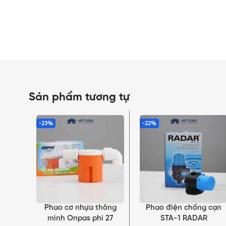
Sản phẩm tương tự
-23%
-22%
Phao cơ nhựa thông
Phao điện chống cạn
THÊM VÀO GIỎ HÀNG
THÊM VÀO GIỎ HÀNG
minh Onpas phi 27
STA-1 RADAR