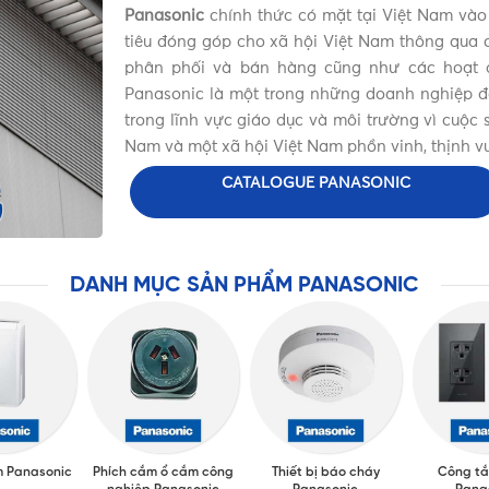
Panasonic
chính thức có mặt tại Việt Nam vào
tiêu đóng góp cho xã hội Việt Nam thông qua c
phân phối và bán hàng cũng như các hoạt đ
Panasonic là một trong những doanh nghiệp đặc
trong lĩnh vực giáo dục và môi trường vì cuộ
Nam và một xã hội Việt Nam phồn vinh, thịnh v
CATALOGUE PANASONIC
DANH MỤC SẢN PHẨM PANASONIC
m Panasonic
Phích cắm ổ cắm công
Thiết bị báo cháy
Công tắ