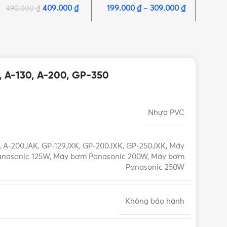
130JAK
409.000
₫
199.000
₫
–
309.000
₫
490.000
₫
20
, A-130, A-200, GP-350
Nhựa PVC
, A-200JAK, GP-129JXK, GP-200JXK, GP-250JXK, Máy
nasonic 125W, Máy bơm Panasonic 200W, Máy bơm
Panasonic 250W
Không bảo hành