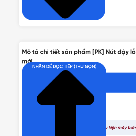
THƯƠNG HIỆU
Mô tả chi tiết sản phẩm [PK] Nút đậy 
mới
NHẤN ĐỂ ĐỌC TIẾP (THU GỌN)
Nội dung chính
Danh mục sản phẩm liên quan:
Linh phụ kiện máy bơm