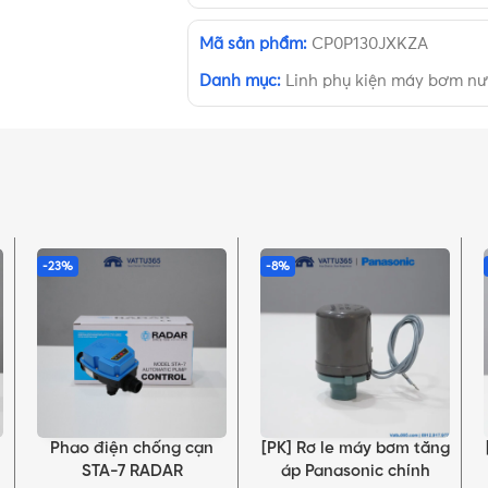
Mã sản phẩm:
CP0P130JXKZA
Danh mục:
Linh phụ kiện máy bơm n
-23%
-8%
Phao điện chống cạn
[PK] Rơ le máy bơm tăng
THÊM VÀO GIỎ HÀNG
THÊM VÀO GIỎ HÀNG
STA-7 RADAR
áp Panasonic chính