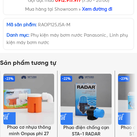
Gọi đặt mua
0912.917.977
(7:30 - 20:00)
Mua hàng tại Showroom »
Xem đường đi
Mã sản phẩm:
RAOP125J5A-M
Danh mục:
Phụ kiện máy bơm nước Panasonic
,
Linh phụ
kiện máy bơm nước
Sản phẩm tương tự
-23%
-22%
-23%
Phao cơ nhựa thông
Phao điện chống cạn
Phao đ
minh Onpas phi 27
STA-1 RADAR
ST