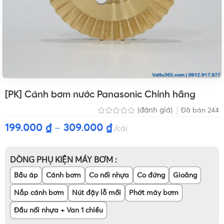
[PK] Cánh bơm nước Panasonic Chính hãng
(đánh giá)
Đã bán
244
199.000
₫
–
309.000
₫
cái
DÒNG PHỤ KIỆN MÁY BƠM
Bầu áp
Cánh bơm
Co nối nhựa
Co đứng
Gioăng
Nắp cánh bơm
Nút đậy lỗ mồi
Phớt máy bơm
Đầu nối nhựa + Van 1 chiều