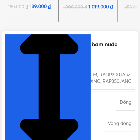
139.000
₫
180.000
₫
1.019.000
₫
1.300.000
₫
650.0
NHẤN ĐỂ XEM TIẾP (THU GỌN)
Thông số kỹ thuật của [PK] Cánh bơm nước
Panasonic Chính hãng
RAOP125J5A-M, RAOP200JA5Z,
MÃ SẢN PHẨM
RAP250JXNC, RAP350JANC
CHẤT LIỆU
Đồng
MÀU SẮC
Vàng đồng