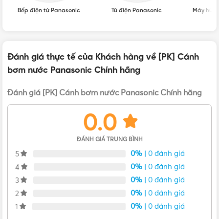
Bếp điện từ Panasonic
Tủ điện Panasonic
Máy hút 
Cánh bơm máy bơm nước Panasonic
Liên hệ mua [PK] Cánh bơm nước Panasonic Chính
Đánh giá thực tế của Khách hàng về [PK] Cánh
hãng Chính hãng, Giá tốt, Uy tín
bơm nước Panasonic Chính hãng
Vui lòng liên hệ Vật Tư 365 theo các kênh bên dưới để được
Đánh giá [PK] Cánh bơm nước Panasonic Chính hãng
tư vấn mua sản phẩm [PK] Cánh bơm nước Panasonic
Chính hãng chính hãng với giá tốt nhất nhé! Rất hân hạnh
0.0
được phục vụ Quý khách.
ĐÁNH GIÁ TRUNG BÌNH
0%
| 0 đánh giá
5
0%
| 0 đánh giá
4
0%
| 0 đánh giá
3
0%
| 0 đánh giá
2
0%
| 0 đánh giá
1