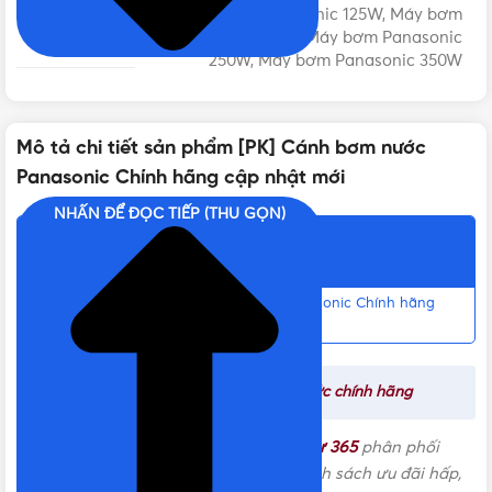
Máy bơm Panasonic 125W, Máy bơm
DÙNG CHO
Panasonic 200W, Máy bơm Panasonic
250W, Máy bơm Panasonic 350W
XUẤT XỨ
Indonesia
Mô tả chi tiết sản phẩm [PK] Cánh bơm nước
Panasonic Chính hãng cập nhật mới
BẢO HÀNH
Không bảo hành
NHẤN ĐỂ ĐỌC TIẾP (THU GỌN)
Nội dung chính
THƯƠNG HIỆU
Panasonic
Liên hệ mua [PK] Cánh bơm nước Panasonic Chính hãng
Chính hãng, Giá tốt, Uy tín
DÒNG PHỤ KIỆN MÁY BƠM
Cánh bơm
Tham khảo:
Giá phụ kiện máy bơm nước chính hãng
CÔNG SUẤT
125W
,
200W
,
250W
,
350W
Cánh bơm nước Panasonic được
Vật Tư 365
phân phối
chính hãng tại thị trường với nhiều chính sách ưu đãi hấp,