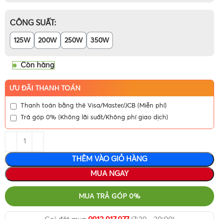
CÔNG SUẤT
125W
200W
250W
350W
Còn hàng
ƯU ĐÃI THANH TOÁN
Thanh toán bằng thẻ Visa/Master/JCB (Miễn phí)
Trả góp 0% (Không lãi suất/Không phí giao dịch)
THÊM VÀO GIỎ HÀNG
MUA NGAY
MUA TRẢ GÓP 0%