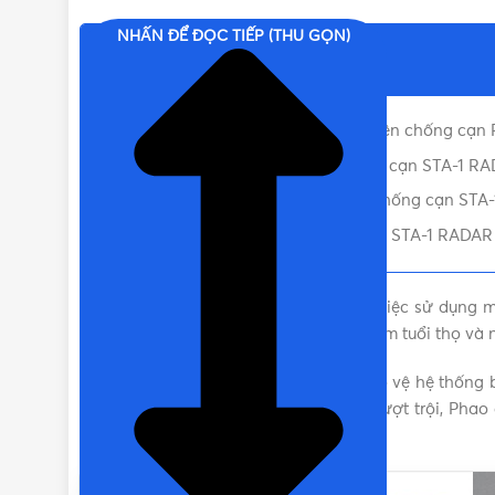
NHẤN ĐỂ ĐỌC TIẾP (THU GỌN)
Nội dung chính
XUẤT XỨ
Đặc điểm nổi bật của của phao điện chống cạn 
Thông số cơ bản của Rơ le chống cạn STA-1 R
Hình ảnh thực tế của Phao điện chống cạn STA-
Liên hệ mua Phao điện chống cạn STA-1 RADAR C
Nước là nguồn sống thiết yếu, nhưng việc sử dụng
thiếu nước có thể dẫn đến hư hỏng, giảm tuổi thọ và
Hiểu được tầm quan trọng của việc bảo vệ hệ thống
Với thiết kế thông minh và tính năng vượt trội, Ph
quả.