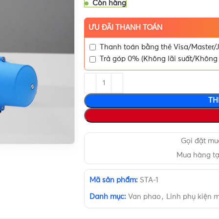
Còn hàng
ƯU ĐÃI THANH TOÁN
Thanh toán bằng thẻ Visa/Master/J
Trả góp 0% (Không lãi suất/Không 
TH
Gọi đặt m
Mua hàng t
Mã sản phẩm:
STA-1
Danh mục:
Van phao
,
Linh phụ kiện