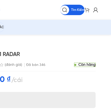
Tìm Kiếm
HÁC
1 RADAR
Còn hàng
(đánh giá)
Đã bán
346
00
₫
cái