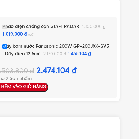
Phao điện chống cạn STA-1 RADAR
1.300.000
₫
1.019.000
₫
cái
Máy bơm nước Panasonic 200W GP-200JXK-SV5
| Dây điện 12.5cm
1.455.104
₫
2.170.000
₫
2.474.104
₫
.503.800
₫
ho 2 Sản phẩm
THÊM VÀO GIỎ HÀNG