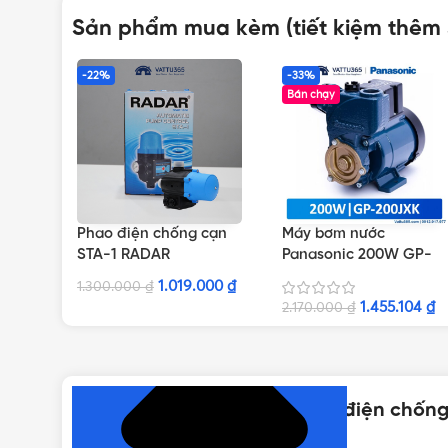
Sản phẩm mua kèm (tiết kiệm thêm
-22%
-33%
Bán chạy
Phao điện chống cạn
Máy bơm nước
STA-1 RADAR
Panasonic 200W GP-
200JXK-SV5 | Dây điện
1.019.000
₫
1.300.000
₫
12.5cm
1.455.104
₫
2.170.000
₫
NHẤN ĐỂ XEM TIẾP (THU GỌN)
Thông số kỹ thuật của Phao điện chốn