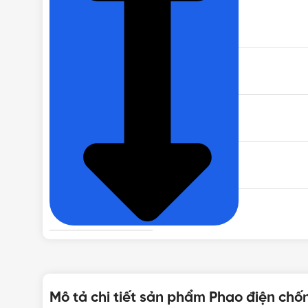
THƯƠNG HIỆU
LOẠI
CÔNG SUẤT
ĐIỆN ÁP
THÍCH HỢP CHO
ÁP LỰC KHỞI ĐỘNG
Mô tả chi tiết sản phẩm Phao điện ch
NHIỆT ĐỘ NƯỚC TỐI ĐA