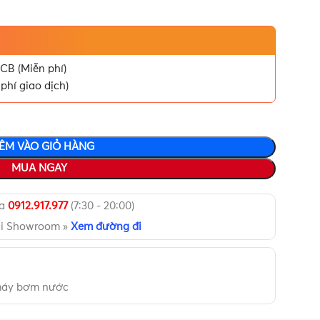
CB (Miễn phí)
phí giao dịch)
ÊM VÀO GIỎ HÀNG
MUA NGAY
ua
0912.917.977
(7:30 - 20:00)
ại Showroom »
Xem đường đi
 máy bơm nước