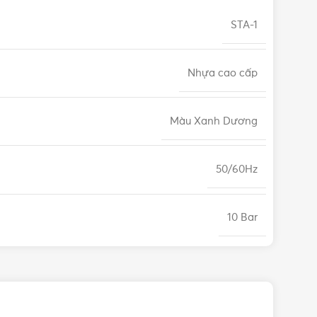
STA-1
Nhựa cao cấp
Màu Xanh Dương
50/60Hz
10 Bar
IP65
12 tháng