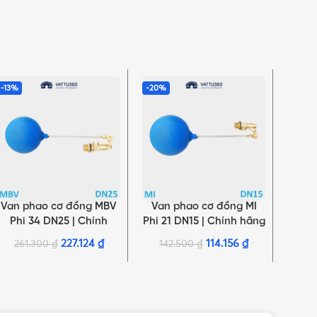
-13%
-20%
-13%
Van phao cơ đồng MBV
Van phao cơ đồng MI
Van 
THÊM VÀO GIỎ HÀNG
THÊM VÀO GIỎ HÀNG
THÊM 
Phi 34 DN25 | Chính
Phi 21 DN15 | Chính hãng
Phi 2
hãng Minh Hòa
Minh Hòa
227.124
₫
114.156
₫
261.300
₫
142.500
₫
19