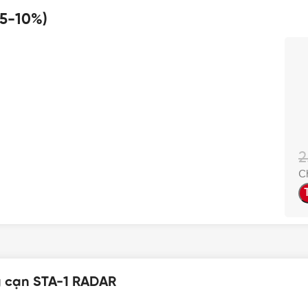
 5-10%)
2
C
g cạn STA-1 RADAR