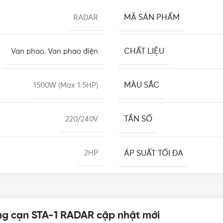
MÃ SẢN PHẨM
RADAR
CHẤT LIỆU
Van phao
,
Van phao điện
MÀU SẮC
1500W (Max 1.5HP)
TẦN SỐ
220/240V
ÁP SUẤT TỐI ĐA
2HP
CẤP BẢO VỆ
1.5-3 Bar
ống cạn STA-1 RADAR cập nhật mới
BẢO HÀNH
60 độ C