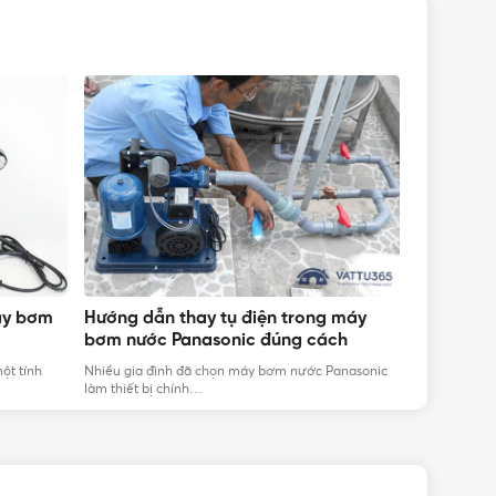
áy bơm
Hướng dẫn thay tụ điện trong máy
Cách tính
bơm nước Panasonic đúng cách
bơm chi t
ột tính
Nhiều gia đình đã chọn máy bơm nước Panasonic
Nắm rõ cách 
làm thiết bị chính…
một bí…