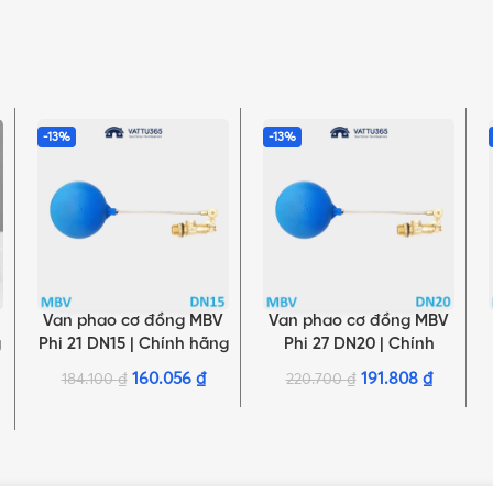
-13%
-13%
Van phao cơ đồng MBV
Van phao cơ đồng MBV
THÊM VÀO GIỎ HÀNG
THÊM VÀO GIỎ HÀNG
g
Phi 21 DN15 | Chính hãng
Phi 27 DN20 | Chính
Minh Hòa
hãng Minh Hòa
160.056
₫
191.808
₫
184.100
₫
220.700
₫