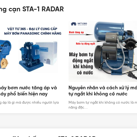
ống cạn STA-1 RADAR
máy bơm nước tăng áp và
Nguyên nhân và cách xử lý m
máy phổ biến hiện nay
tự ngắt khi không có nước
 áp là gì mà được nhiều người lựa
Máy bơm tự ngắt khi không có nước là m
Ngoại hình của Phao điện chống cạn STA-1 RADAR
năng đặc…
n chống cạn Radar STA-1