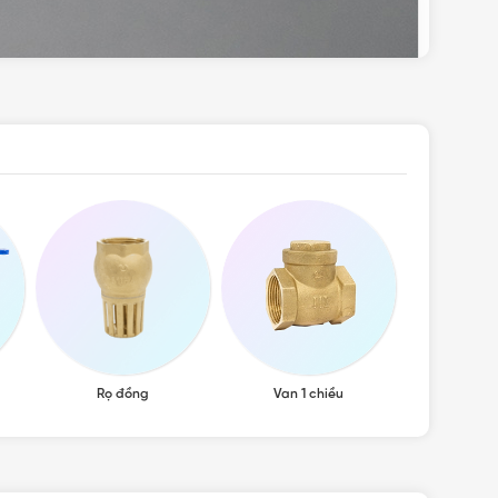
Rọ đồng
Van 1 chiều
Van 