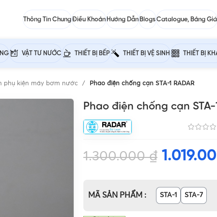
Thông Tin Chung
Điều Khoản
Hướng Dẫn
Blogs
Catalogue, Bảng Giá
ỰNG
VẬT TƯ NƯỚC
THIẾT BỊ BẾP
THIẾT BỊ VỆ SINH
THIẾT BỊ K
h phụ kiện máy bơm nước
Phao điện chống cạn STA-1 RADAR
Phao điện chống cạn STA-
1.019.0
1.300.000
₫
MÃ SẢN PHẨM
STA-1
STA-7