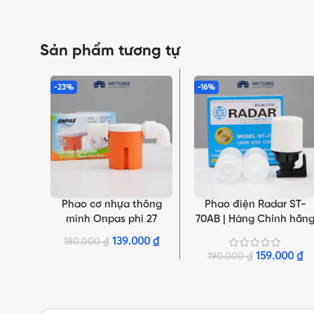
Sản phẩm tương tự
-23%
-16%
Phao cơ nhựa thông
Phao điện Radar ST-
THÊM VÀO GIỎ HÀNG
THÊM VÀO GIỎ HÀNG
minh Onpas phi 27
70AB | Hàng Chính hãn
RADAR Đài Loan
139.000
₫
180.000
₫
159.000
₫
190.000
₫