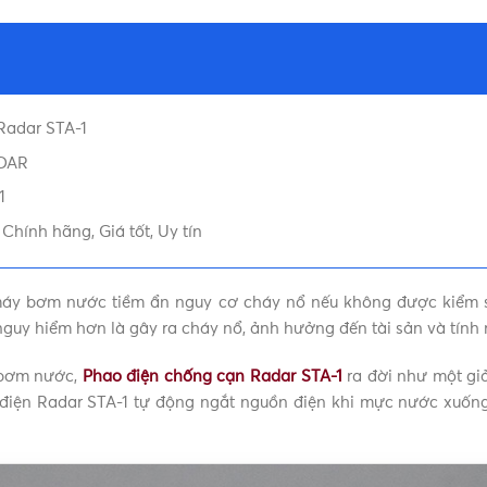
Đài Loan
Radar STA-1
ADAR
1
hính hãng, Giá tốt, Uy tín
 máy bơm nước tiềm ẩn nguy cơ cháy nổ nếu không được kiểm 
 nguy hiểm hơn là gây ra cháy nổ, ảnh hưởng đến tài sản và tín
 bơm nước,
Phao điện chống cạn Radar STA-1
ra đời như một gi
ao điện Radar STA-1 tự động ngắt nguồn điện khi mực nước xu