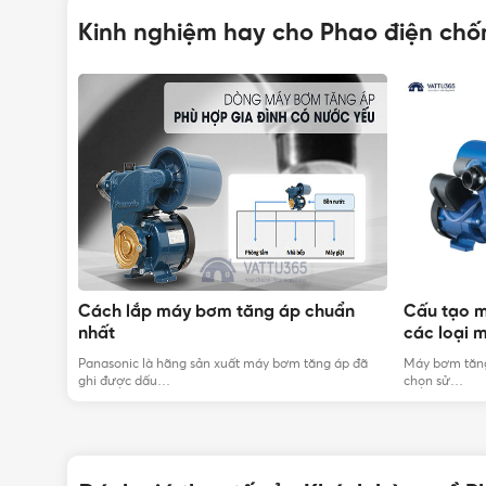
Kinh nghiệm hay cho Phao điện ch
đình
Cách lắp máy bơm tăng áp chuẩn
Cấu tạo 
nhất
các loại 
ại máy bơm
Panasonic là hãng sản xuất máy bơm tăng áp đã
Máy bơm tăng
ghi được dấu…
chọn sử…
Đặc điểm nổi bật của của phao điệ