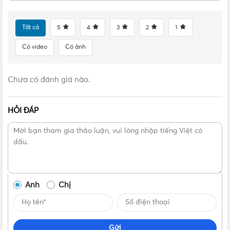
Đầu nối nhựa máy bơm nước Panasonic và van 1 chiều
Tất cả
5
4
3
2
1
Liên hệ mua [PK] Đầu nối nhựa máy bơm
Có video
Có ảnh
Panasonic + van 1 chiều Chính hãng Chính hãng,
Giá tốt, Uy tín
Chưa có đánh giá nào.
Vui lòng liên hệ Vật Tư 365 theo các kênh bên dưới để được
tư vấn mua sản phẩm [PK] Đầu nối nhựa máy bơm
HỎI ĐÁP
Panasonic + van 1 chiều Chính hãng chính hãng với giá tốt
nhất nhé! Rất hân hạnh được phục vụ Quý khách.
Anh
Chị
Gửi