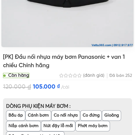
[PK] Đầu nối nhựa máy bơm Panasonic + van 1
chiều Chính hãng
Còn hàng
(đánh giá)
Đã bán
252
120.000
₫
105.000
₫
cái
DÒNG PHỤ KIỆN MÁY BƠM
Bầu áp
Cánh bơm
Co nối nhựa
Co đứng
Gioăng
Nắp cánh bơm
Nút đậy lỗ mồi
Phớt máy bơm