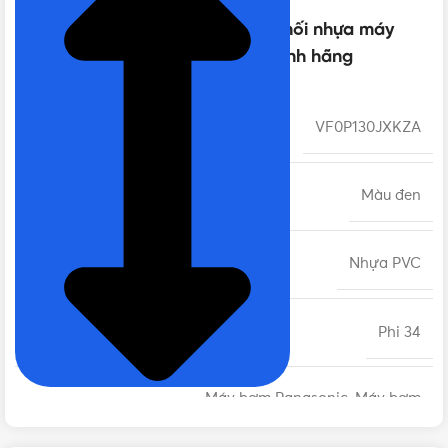
Thông số kỹ thuật của [PK] Đầu nối nhựa máy
bơm Panasonic + van 1 chiều Chính hãng
MÃ SẢN PHẨM
VF0P130JXKZA
MÀU SẮC
Màu đen
CHẤT LIỆU
Nhựa PVC
KÍCH THƯỚC REN
Phi 34
Máy bơm Panasonic, Máy bơm
Panasonic 125W, Máy bơm Panasonic
DÙNG CHO
200W, Máy bơm Panasonic 250W,