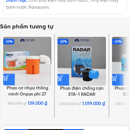
Danh mục:
Linh phụ kiện máy bơm nước
,
Phụ kiện máy
bơm nước Panasonic
Sản phẩm tương tự
-23%
-22%
-23%
Phao cơ nhựa thông
Phao điện chống cạn
Phao đ
minh Onpas phi 27
STA-1 RADAR
ST
139.000
₫
180.000
₫
1.019.000
₫
1.300.000
₫
650.0
NHẤN ĐỂ XEM TIẾP (THU GỌN)