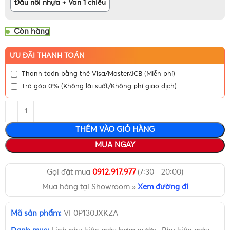
Đầu nối nhựa + Van 1 chiều
Còn hàng
ƯU ĐÃI THANH TOÁN
Thanh toán bằng thẻ Visa/Master/JCB (Miễn phí)
Trả góp 0% (Không lãi suất/Không phí giao dịch)
THÊM VÀO GIỎ HÀNG
MUA NGAY
Gọi đặt mua
0912.917.977
(7:30 - 20:00)
Mua hàng tại Showroom »
Xem đường đi
Mã sản phẩm:
VF0P130JXKZA