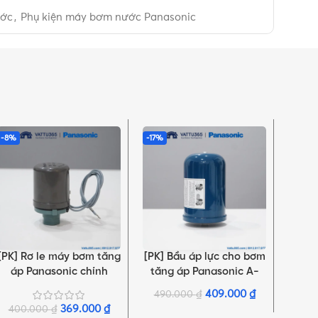
ước
,
Phụ kiện máy bơm nước Panasonic
-8%
-17%
-12%
[PK] Rơ le máy bơm tăng
[PK] Bầu áp lực cho bơm
[PK
THÊM VÀO GIỎ HÀNG
THÊM VÀO GIỎ HÀNG
LỰA C
áp Panasonic chính
tăng áp Panasonic A-
Pana
hãng
130JAK
409.000
₫
199
490.000
₫
369.000
₫
400.000
₫