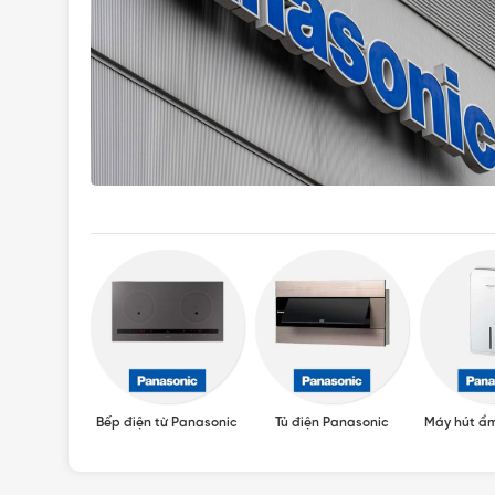
Panasonic
Bếp điện từ Panasonic
Tủ điện Panasonic
Máy hút ẩ