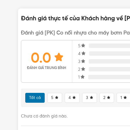
Đánh giá thực tế của Khách hàng về 
Đánh giá [PK] Co nối nhựa cho máy bơm Pa
5
0.0
4
3
ĐÁNH GIÁ TRUNG BÌNH
2
1
Tất cả
5
4
3
2
1
Chưa có đánh giá nào.