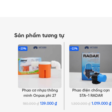
Sản phẩm tương tự
-23%
-22%
Phao cơ nhựa thông
Phao điện chống cạn
THÊM VÀO GIỎ HÀNG
THÊM VÀO GIỎ HÀNG
minh Onpas phi 27
STA-1 RADAR
139.000
₫
1.019.000
₫
180.000
₫
1.300.000
₫