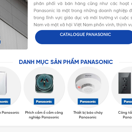
phân phối và bán hàng cũng như các hoạt đ
Panasonic là một trong những doanh nghiệp đặc
trong lĩnh vực giáo dục và môi trường vì cuộ
Nam và một xã hội Việt Nam phồn vinh, thịnh v
CATALOGUE PANASONIC
DANH MỤC SẢN PHẨM PANASONIC
m Panasonic
Phích cắm ổ cắm công
Thiết bị báo cháy
Công tắ
nghiệp Panasonic
Panasonic
Pana