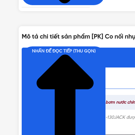
Mô tả chi tiết sản phẩm [PK] Co nối 
NHẤN ĐỂ ĐỌC TIẾP (THU GỌN)
Nội dung chính
Tìm hiểu thêm:
Catalogue linh kiện máy bơm nước chí
Co nối nhựa cho máy bơm Panasonic A-130JACK đư
hàng nhanh chóng.