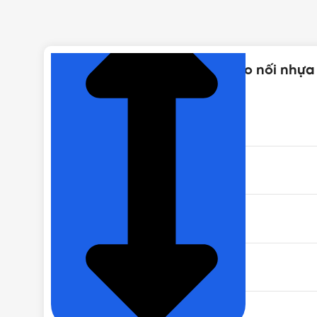
NHẤN ĐỂ XEM TIẾP (THU GỌN)
Thông số kỹ thuật của [PK] Co nối nh
MÃ SẢN PHẨM
MÀU SẮC
KÍCH THƯỚC REN
BẢO HÀNH
DÒNG PHỤ KIỆN MÁY BƠM