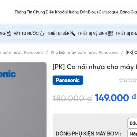
Thông Tin Chung
Điều Khoản
Hướng Dẫn
Blogs
Catalogue, Bảng Giá
ỰNG
VẬT TƯ NƯỚC
THIẾT BỊ BẾP
THIẾT BỊ VỆ SINH
THIẾT BỊ K
y bơm nước Panasonic
Phụ kiện máy bơm nước Panasonic
[PK] 
[PK] Co nối nhựa cho máy
149.000
₫
180.000
₫
Bầu
DÒNG PHỤ KIỆN MÁY BƠM
Nắ