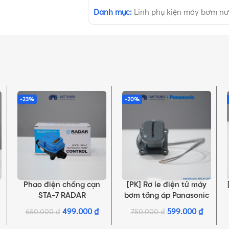
Danh mục:
Linh phụ kiện máy bơm n
-23%
-20%
Phao điện chống cạn
[PK] Rơ le điện tử máy
THÊM VÀO GIỎ HÀNG
THÊM VÀO GIỎ HÀNG
STA-7 RADAR
bơm tăng áp Panasonic
499.000
₫
599.000
₫
650.000
₫
750.000
₫