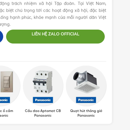
ộng trách nhiệm xã hội Tập đoàn. Tại Việt Nam,
 biệt chú trọng tới các hoạt động xã hội, đặc biệt
c sống hạnh phúc, khỏe mạnh của mỗi người dân Việt
ượng.
LIÊN HỆ ZALO OFFICIAL
c ổ cắm
Cầu dao Aptomat CB
Quạt hút thông gió
Máy sấy ta
sonic
Panasonic
Panasonic