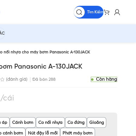
Tìm Kiếm
HÁC
Co nối nhựa cho máy bơm Panasonic A-130JACK
 bơm Panasonic A-130JACK
Còn hàng
(đánh giá)
Đã bán
288
cái
 áp
Cánh bơm
Co nối nhựa
Co đứng
Gioăng
p cánh bơm
Nút đậy lỗ mồi
Phớt máy bơm