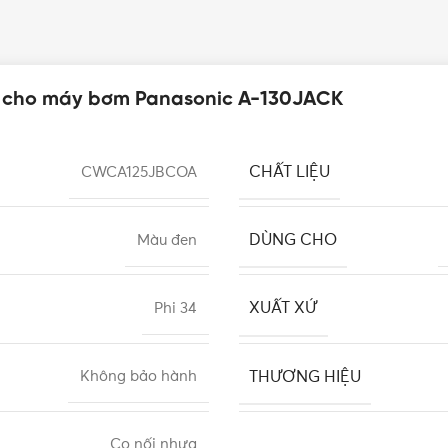
ựa cho máy bơm Panasonic A-130JACK
CHẤT LIỆU
CWCA125JBCOA
DÙNG CHO
Màu đen
XUẤT XỨ
Phi 34
THƯƠNG HIỆU
Không bảo hành
Co nối nhựa