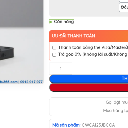
Đầu
Còn hàng
ƯU ĐÃI THANH TOÁN
Thanh toán bằng thẻ Visa/Master/J
Trả góp 0% (Không lãi suất/Không 
TH
Gọi đặt m
Mua hàng t
Mã sản phẩm:
CWCA125JBCOA