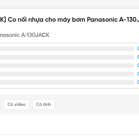
[PK] Co nối nhựa cho máy bơm Panasonic A-13
nasonic A-130JACK
Đầu nối nhựa máy bơm Panasonic
Có video
Có ảnh