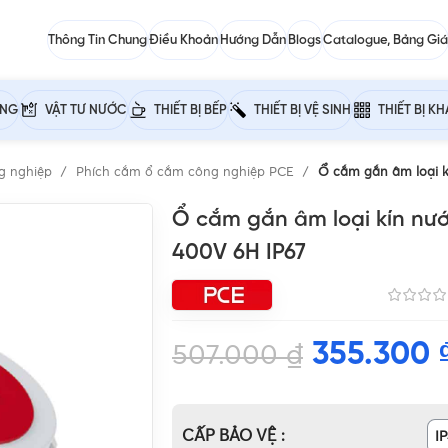
Thông Tin Chung
Điều Khoản
Hướng Dẫn
Blogs
Catalogue, Bảng Giá
ỰNG
VẬT TƯ NƯỚC
THIẾT BỊ BẾP
THIẾT BỊ VỆ SINH
THIẾT BỊ K
g nghiệp
Phích cắm ổ cắm công nghiệp PCE
Ổ cắm gắn âm loại k
Ổ cắm gắn âm loại kín nư
400V 6H IP67
355.300
507.000
₫
CẤP BẢO VỆ
I