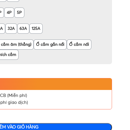
P
4P
5P
6A
32A
63A
125A
 cắm âm (thẳng)
Ổ cắm gắn nổi
Ổ cắm nối
hích cắm
CB (Miễn phí)
phí giao dịch)
ÊM VÀO GIỎ HÀNG