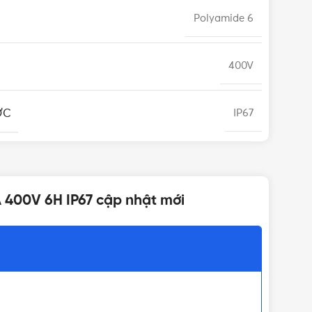
Polyamide 6
400V
ỚC
IP67
Gắn âm
A 400V 6H IP67 cập nhật mới
50Hz/60Hz
12 tháng
32A