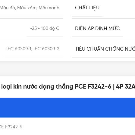
CHẤT LIỆU
Màu đỏ, Màu xám, Màu xanh
ĐIỆN ÁP ĐỊNH MỨC
-25 - 100 độ C
TIÊU CHUẨN CHỐNG NƯ
IEC 60309-1, IEC 60309-2
LẮP ĐẶT
6H
loại kín nước dạng thẳng PCE F3242-6 | 4P 32
TẦN SỐ ĐỊNH MỨC
Dạng thẳng
BẢO HÀNH
Austria
CE F3242-6
DÒNG ĐIỆN
4P