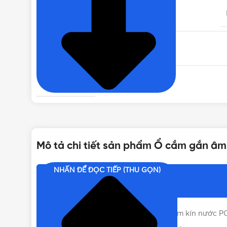
MÀU SẮC
NHIỆT ĐỘ HOẠT ĐỘNG
TIÊU CHUẨN
VỊ TRÍ CỰC TIẾP ĐỊA
Mô tả chi tiết sản phẩm Ổ cắm gắn âm 
KIỂU DÁNG
NHẤN ĐỂ ĐỌC TIẾP (THU GỌN)
Nội dung chính
XUẤT XỨ
Thông số cơ bản của ổ cắm gắn âm kín nước P
SỐ CỰC