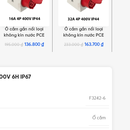
Ổ cắm gắn nổi loại
Ổ cắm gắn nổi loại
Ổ cắ
THÊM VÀO GIỎ HÀNG
THÊM VÀO GIỎ HÀNG
THÊM 
không kín nước PCE
không kín nước PCE
kín n
F114-6 | 4P 16A 400V 6H
F124-6 | 4P 32A 400V 6H
| 3P
136.800
₫
163.700
₫
195.000
₫
233.000
₫
11
IP44
IP44
00V 6H IP67
F3242-6
Ổ cắm