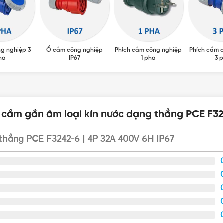
g nghiệp 3
Ổ cắm công nghiệp
Phích cắm công nghiệp
Phích cắm 
ha
IP67
1 pha
3 
 cắm gắn âm loại kín nước dạng thẳng PCE F32
thẳng PCE F3242-6 | 4P 32A 400V 6H IP67