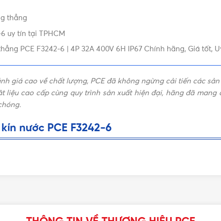
ng thẳng
IP67
6 uy tín tại TPHCM
hẳng PCE F3242-6 | 4P 32A 400V 6H IP67 Chính hãng, Giá tốt, Uy
h giá cao về chất lượng, PCE đã không ngừng cải tiến các sả
t liệu cao cấp cùng quy trình sản xuất hiện đại, hãng đã mang
 chóng.
kín nước PCE F3242-6