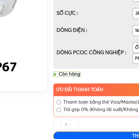
SỐ CỰC
3
DÒNG ĐIỆN
1
Ổ
DÒNG PCOC CÔNG NGHIỆP
P
Còn hàng
ƯU ĐÃI THANH TOÁN
Thanh toán bằng thẻ Visa/Master/J
Trả góp 0% (Không lãi suất/Không 
TH