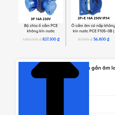
Bộ chia ổ cắm PCE
Ổ cắm âm có nắp khôn
THÊM VÀO GIỎ HÀNG
THÊM VÀO GIỎ HÀNG
không kín nước
kín nước PCE F105-0B |
F9430401 | 3P 16A 230V
2P+E 16A 250V IP54
827.300
₫
56.800
₫
1.180.000
₫
81.000
₫
NHẤN ĐỂ XEM TIẾP (THU GỌN)
Thông số kỹ thuật của Ổ cắm gắn âm lo
THƯƠNG HIỆU
DÒNG SẢN PHẨM