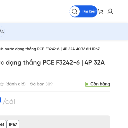
Tìm Kiếm
HÁC
ín nước dạng thẳng PCE F3242-6 | 4P 32A 400V 6H IP67
ớc dạng thẳng PCE F3242-6 | 4P 32A
Còn hàng
(đánh giá)
Đã bán
309
₫
cái
P44
IP67