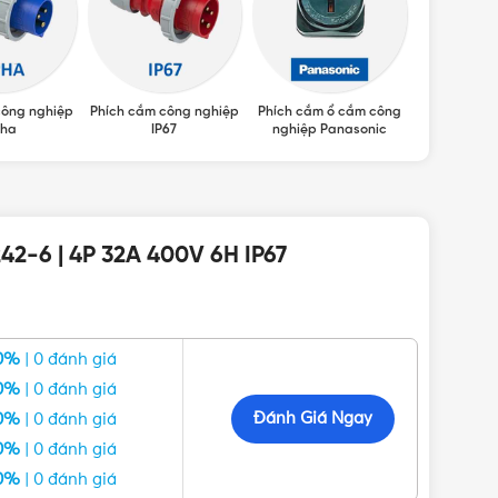
công nghiệp
Phích cắm công nghiệp
Phích cắm ổ cắm công
Phích cắm 
pha
IP67
nghiệp Panasonic
nghiệ
42-6 | 4P 32A 400V 6H IP67
0%
| 0 đánh giá
0%
| 0 đánh giá
Đánh Giá Ngay
0%
| 0 đánh giá
0%
| 0 đánh giá
0%
| 0 đánh giá