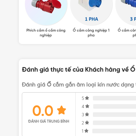
 ổ cắm công
Phích cắm ổ cắm công
Ổ cắm công nghiệp 1
Ổ cắm côn
ệp PCE
nghiệp
pha
p
Đánh giá thực tế của Khách hàng về Ổ
Đánh giá Ổ cắm gắn âm loại kín nước dạng 
5
0.0
4
3
ĐÁNH GIÁ TRUNG BÌNH
2
1