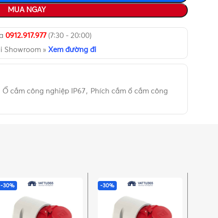
MUA NGAY
ua
0912.917.977
(7:30 - 20:00)
ại Showroom »
Xem đường đi
Ổ cắm công nghiệp IP67
,
Phích cắm ổ cắm công
-30%
-30%
-29%