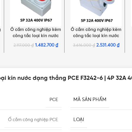
g
Ổ cắm công nghiệp kèm
Ổ cắm công nghiệp kèm
THÊM VÀO GIỎ HÀNG
THÊM VÀO GIỎ HÀNG
công tắc loại kín nước
công tắc loại kín nước
PCE F61252-6 | 5P 32A
PCE F75252-6 | 5P 32A
1.482.700
₫
2.531.400
₫
2.117.000
₫
3.616.000
₫
400V 6H IP67
400V 6H IP67
ại kín nước dạng thẳng PCE F3242-6 | 4P 32A 4
MÃ SẢN PHẨM
PCE
LOẠI
Ổ cắm công nghiệp PCE