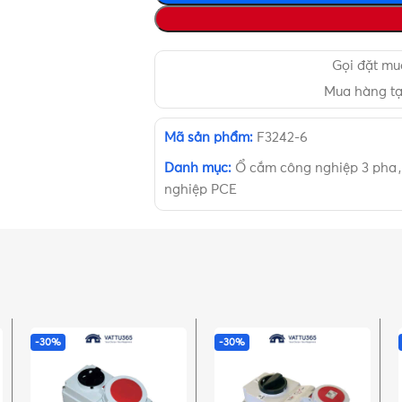
Gọi đặt m
Mua hàng t
Mã sản phẩm:
F3242-6
Danh mục:
Ổ cắm công nghiệp 3 pha
,
nghiệp PCE
-30%
-30%