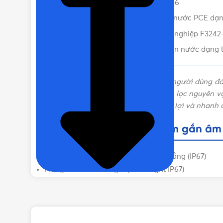
Ưu điểm nổi bật của ổ cắm F3242-6
Catalogue ổ cắm gắn âm loại kín nước PCE dạ
CẤP BẢO VỆ
Vật Tư 365 – Nơi bán ổ cắm công nghiệp F3242-
Liên hệ mua Ổ cắm gắn âm loại kín nước dạng t
Là một trong những thương hiệu được người dùng đán
nước dạng thẳng
F3242-6
.
Với sự chọn lọc nguyên vậ
điện trong mọi công trình một cách tiện lợi và nhanh
Thông số cơ bản của ổ cắm gắn âm 
Ổ cắm gắn âm loại kín nước dạng thẳng (IP67)
Flanged socket straight (Watertight IP67)
32A – 4P – 400V – 6H – IP67
Xuất xứ: Úc
Chứng từ đi kèm: CO, CQ, VAT
Giao hàng: Giao nhanh toàn quốc