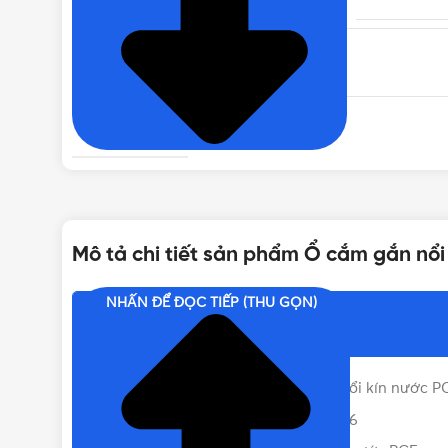
NHIỆT ĐỘ HOẠT ĐỘNG
TIÊU CHUẨN
VỊ TRÍ CỰC TIẾP ĐỊA
Mô tả chi tiết sản phẩm Ổ cắm gắn nổi 
TẦN SỐ ĐỊNH MỨC
NHẤN ĐỂ ĐỌC TIẾP (THU GỌN)
Nội dung chính
BẢO HÀNH
Thông số cơ bản của ổ cắm gắn nổi kín nước P
DÒNG ĐIỆN
Ưu điểm nổi bật của ổ cắm F1242-6