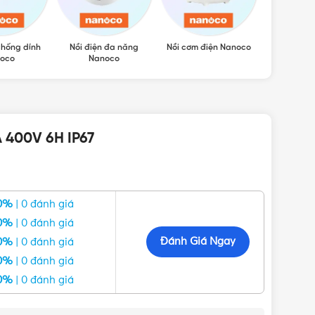
chống dính
Nồi điện đa năng
Nồi cơm điện Nanoco
Bình thủy 
oco
Nanoco
A 400V 6H IP67
0%
| 0 đánh giá
0%
| 0 đánh giá
Đánh Giá Ngay
0%
| 0 đánh giá
0%
| 0 đánh giá
0%
| 0 đánh giá