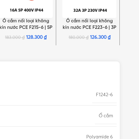
Ổ cắm nối loại không
Ổ cắm nối loại không
Ổ cắ
THÊM VÀO GIỎ HÀNG
THÊM VÀO GIỎ HÀNG
THÊM 
kín nước PCE F215-6 | 5P
kín nước PCE F223-6 | 3P
kín 
16A 400V 6H IP44
32A 230V 6H IP44
4P 
128.300
₫
126.300
₫
183.000
₫
180.000
₫
20
F1242-6
Ổ cắm
Polyamide 6