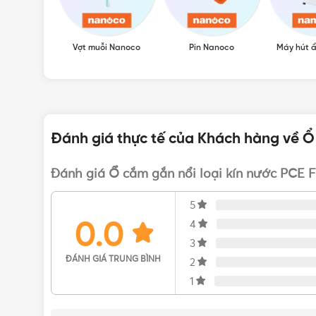
Vợt muỗi Nanoco
Pin Nanoco
Máy hút 
Đánh giá thực tế của Khách hàng về Ổ 
Đánh giá Ổ cắm gắn nổi loại kín nước PCE F
5
0.0
4
3
ĐÁNH GIÁ TRUNG BÌNH
2
1