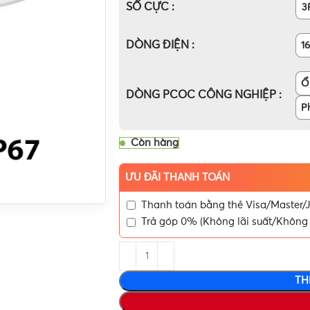
SỐ CỰC
3
DÒNG ĐIỆN
1
Ổ
DÒNG PCOC CÔNG NGHIỆP
P
Còn hàng
ƯU ĐÃI THANH TOÁN
Thanh toán bằng thẻ Visa/Master/J
Trả góp 0% (Không lãi suất/Không 
TH