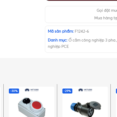
Gọi đặt m
Mua hàng t
Mã sản phẩm:
F1242-6
Danh mục:
Ổ cắm công nghiệp 3 pha
,
nghiệp PCE
-30%
-29%