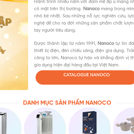
Hành trình nhiều năm với đam mê ấp ủ mang n
có mặt trên thị trường.
Nanoco
mang trong mình
nhỏ bé nhất. Sau những nỗ lực nghiên cứu, lựa 
nghệ để cho ra đời những sản phẩm chất lượn
tay người tiêu dùng.
Được thành lập từ năm 1991,
Nanoco
tự tin đ
thiết bị điện, đèn chiếu sáng, điện gia dụng. Tr
công to lớn, Nanoco tự hào và khẳng định vị th
gia dụng hiện đại hàng đầu tại Việt Nam.
CATALOGUE NANOCO
DANH MỤC SẢN PHẨM NANOCO