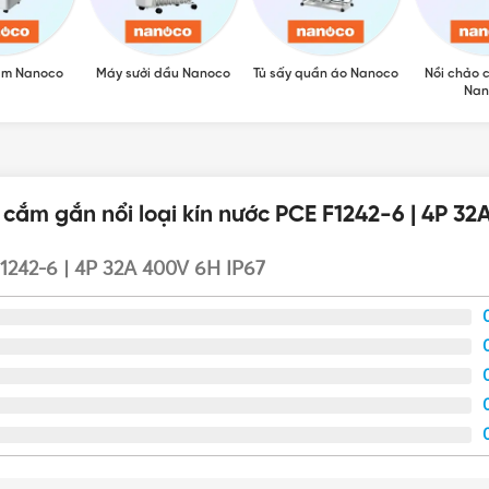
ẩm Nanoco
Máy sưởi dầu Nanoco
Tủ sấy quần áo Nanoco
Nồi chảo 
Nan
cắm gắn nổi loại kín nước PCE F1242-6 | 4P 32
1242-6 | 4P 32A 400V 6H IP67