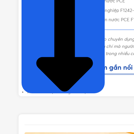
Catalogue ổ cắm gắn nổi loại kín nước PCE
Vật Tư 365 – Nơi bán ổ cắm công nghiệp F1242-
Liên hệ mua Ổ cắm gắn nổi loại kín nước PCE F1
Làm sao chọn được ổ cắm công nghiệp chuyên dụng
Sản phẩm phù hợp đáp ứng đủ mọi tiêu chí mà người 
theo tiêu chuẩn quốc tế, được ứng dụng trong nhiều c
Thông số cơ bản của ổ cắm gắn nổi 
Ổ cắm gắn nổi loại kín nước (IP67)
Wall socket (Watertight IP67)
32A – 4P – 400V – 6H – IP67
Xuất xứ: Úc
Chứng từ đi kèm: CO, CQ, VAT
Giao hàng: Giao nhanh toàn quốc
Tình trạng hàng hóa: Mới 100%, chưa qua sử dụng