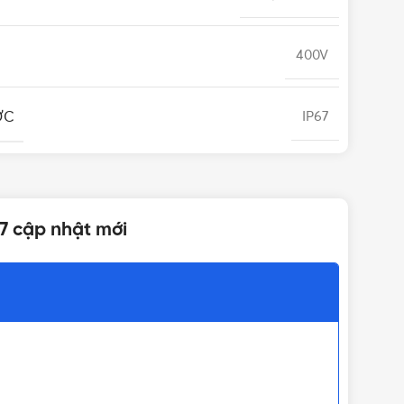
400V
ỚC
IP67
Gắn nổi
67 cập nhật mới
Austria
4P
IP67