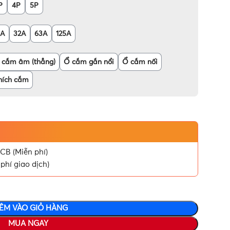
P
4P
5P
6A
32A
63A
125A
 cắm âm (thẳng)
Ổ cắm gắn nổi
Ổ cắm nối
hích cắm
CB (Miễn phí)
phí giao dịch)
ÊM VÀO GIỎ HÀNG
MUA NGAY