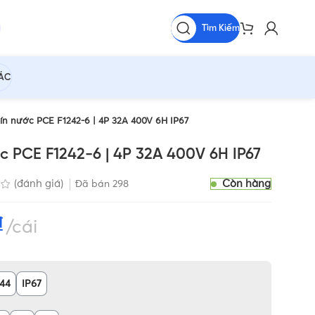
Tìm Kiếm
HÁC
kín nước PCE F1242-6 | 4P 32A 400V 6H IP67
c PCE F1242-6 | 4P 32A 400V 6H IP67
Còn hàng
(đánh giá)
Đã bán
298
₫
cái
P44
IP67