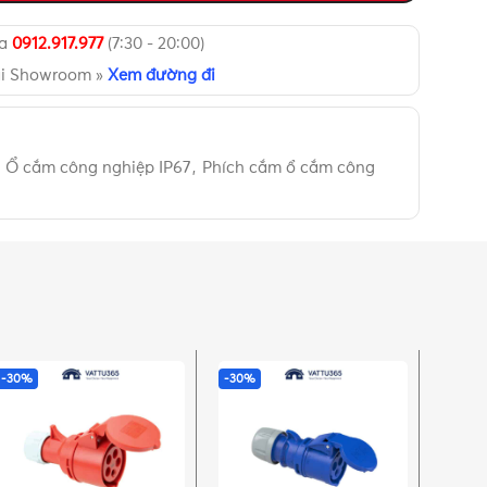
ua
0912.917.977
(7:30 - 20:00)
ại Showroom »
Xem đường đi
Ổ cắm công nghiệp IP67
,
Phích cắm ổ cắm công
-30%
-30%
-29%