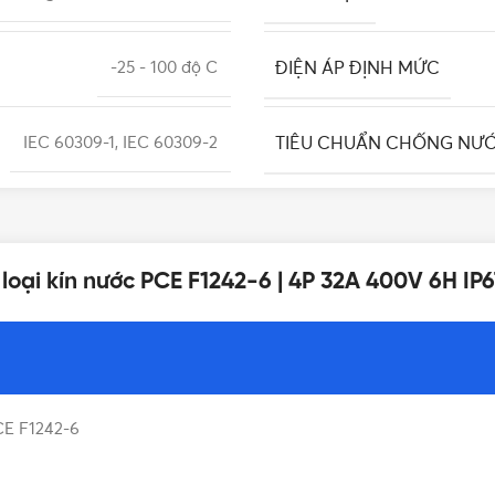
ĐIỆN ÁP ĐỊNH MỨC
-25 - 100 độ C
TIÊU CHUẨN CHỐNG NƯ
IEC 60309-1, IEC 60309-2
LẮP ĐẶT
6H
loại kín nước PCE F1242-6 | 4P 32A 400V 6H IP
XUẤT XỨ
50Hz/60Hz
SỐ CỰC
12 tháng
CE F1242-6
CẤP BẢO VỆ
32A