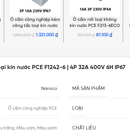
g
Ổ cắm công nghiệp kèm
Ổ cắm nối loại không
THÊM VÀO GIỎ HÀNG
THÊM VÀO GIỎ HÀNG
|
công tắc loại kín nước
kín nước PCE F213-6ECO
PCE F61132-6 | 3P 16A
| 3P 16A 230V 6H IP44
1.321.000
₫
81.100
₫
1.886.000
₫
115.000
₫
230V 6H IP67
ại kín nước PCE F1242-6 | 4P 32A 400V 6H IP67
MÃ SẢN PHẨM
Nanoco
LOẠI
Ổ cắm công nghiệp PCE
CHẤT LIỆU
u trắng, Màu xám, Màu xanh