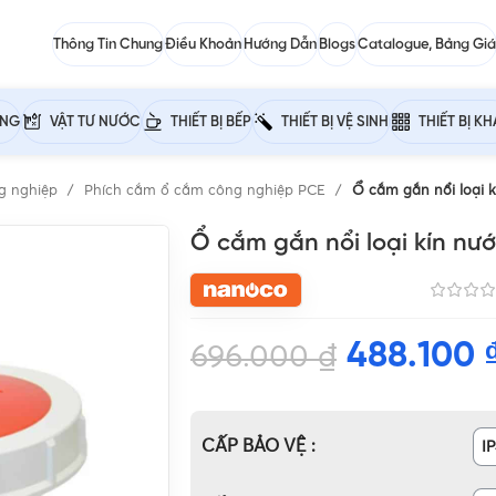
Thông Tin Chung
Điều Khoản
Hướng Dẫn
Blogs
Catalogue, Bảng Giá
ỰNG
VẬT TƯ NƯỚC
THIẾT BỊ BẾP
THIẾT BỊ VỆ SINH
THIẾT BỊ K
g nghiệp
Phích cắm ổ cắm công nghiệp PCE
Ổ cắm gắn nổi loại 
Ổ cắm gắn nổi loại kín nướ
488.100
696.000
₫
CẤP BẢO VỆ
I