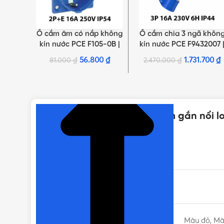
Ổ cắm âm có nắp không
Ổ cắm chia 3 ngã khôn
THÊM VÀO GIỎ HÀNG
THÊM VÀO GIỎ HÀNG
kín nước PCE F105-0B |
kín nước PCE F9432007 
2P+E 16A 250V IP54
3P 16A 6H IP44
56.800
₫
1.731.700
₫
81.000
₫
2.470.000
₫
NHẤN ĐỂ XEM TIẾP (THU GỌN)
Thông số kỹ thuật của Ổ cắm gắn nổi lo
THƯƠNG HIỆU
DÒNG SẢN PHẨM
MÀU SẮC
Màu đỏ, Mà