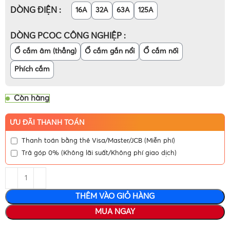
DÒNG ĐIỆN
16A
32A
63A
125A
DÒNG PCOC CÔNG NGHIỆP
Ổ cắm âm (thẳng)
Ổ cắm gắn nổi
Ổ cắm nối
Phích cắm
Còn hàng
ƯU ĐÃI THANH TOÁN
Thanh toán bằng thẻ Visa/Master/JCB (Miễn phí)
Trả góp 0% (Không lãi suất/Không phí giao dịch)
THÊM VÀO GIỎ HÀNG
MUA NGAY