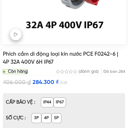
Xem Video sản phẩm
Phích cắm di động loại kín nước PCE F0242-6 |
4P 32A 400V 6H IP67
Còn hàng
(đánh giá)
Đã bán
284
406.000
₫
284.300
₫
cái
CẤP BẢO VỆ
IP44
IP67
SỐ CỰC
3P
4P
5P