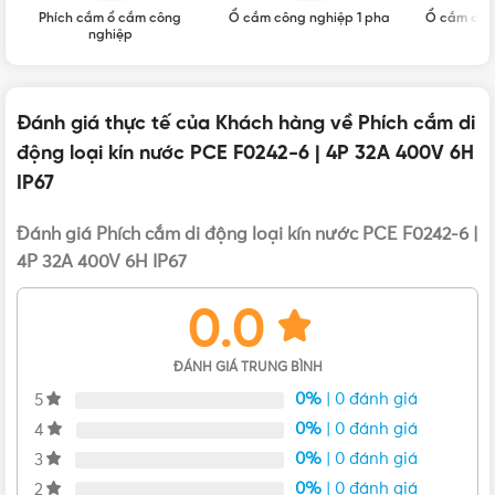
Giao hàng: Giao nhanh toàn quốc
Phích cắm ổ cắm công
Ổ cắm công nghiệp 1 pha
Ổ cắm côn
Tình trạng hàng hóa: Mới 100%, chưa qua sử dụng
nghiệp
Đánh giá thực tế của Khách hàng về Phích cắm di
động loại kín nước PCE F0242-6 | 4P 32A 400V 6H
IP67
Đánh giá Phích cắm di động loại kín nước PCE F0242-6 |
4P 32A 400V 6H IP67
0.0
ĐÁNH GIÁ TRUNG BÌNH
0%
| 0 đánh giá
5
0%
| 0 đánh giá
4
0%
| 0 đánh giá
3
0%
| 0 đánh giá
2