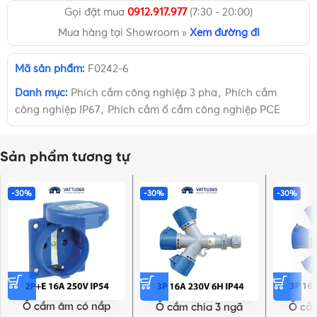
Gọi đặt mua
0912.917.977
(7:30 - 20:00)
Mua hàng tại Showroom »
Xem đường đi
Mã sản phẩm:
F0242-6
Danh mục:
Phích cắm công nghiệp 3 pha
,
Phích cắm
công nghiệp IP67
,
Phích cắm ổ cắm công nghiệp PCE
Sản phẩm tương tự
-30%
-30%
-30%
Ổ cắm âm có nắp
Ổ cắm chia 3 ngã
Ổ cắm