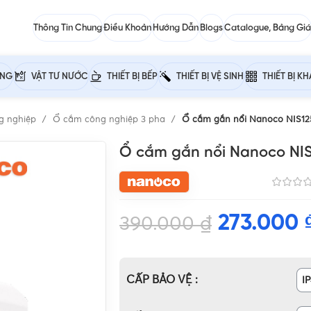
Thông Tin Chung
Điều Khoản
Hướng Dẫn
Blogs
Catalogue, Bảng Giá
ỰNG
VẬT TƯ NƯỚC
THIẾT BỊ BẾP
THIẾT BỊ VỆ SINH
THIẾT BỊ K
g nghiệp
Ổ cắm công nghiệp 3 pha
Ổ cắm gắn nổi Nanoco NIS125
Ổ cắm gắn nổi Nanoco NIS1
273.000
390.000
₫
CẤP BẢO VỆ
I