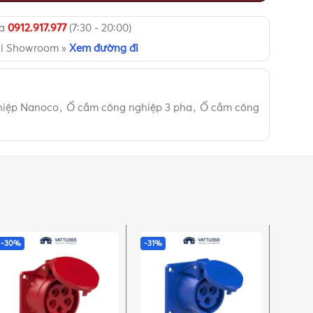
ua
0912.917.977
(7:30 - 20:00)
ại Showroom »
Xem đường đi
hiệp Nanoco
,
Ổ cắm công nghiệp 3 pha
,
Ổ cắm công
-30%
-31%
-30%