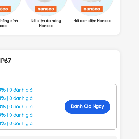
chống dính
Nồi điện đa năng
Nồi cơm điện Nanoco
Bình thủy 
oco
Nanoco
IP67
0%
| 0 đánh giá
0%
| 0 đánh giá
Đánh Giá Ngay
0%
| 0 đánh giá
0%
| 0 đánh giá
0%
| 0 đánh giá