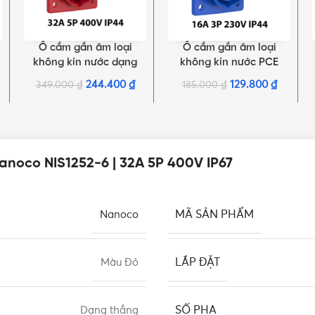
Ổ cắm gắn âm loại
Ổ cắm gắn âm loại
THÊM VÀO GIỎ HÀNG
THÊM VÀO GIỎ HÀNG
không kín nước dạng
không kín nước PCE
P
nghiêng PCE F425-6 | 5P
dạng nghiêng F413-6 |
244.400
₫
129.800
₫
349.000
₫
185.000
₫
32A 400V 6H IP44
3P 16A 230V 6H IP44
anoco NIS1252-6 | 32A 5P 400V IP67
MÃ SẢN PHẨM
Nanoco
LẮP ĐẶT
Màu Đỏ
SỐ PHA
Dạng thẳng