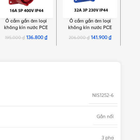
Ổ cắm gắn âm loại
Ổ cắm gắn âm loại
Ổ 
THÊM VÀO GIỎ HÀNG
THÊM VÀO GIỎ HÀNG
THÊM 
không kín nước PCE
không kín nước PCE
khô
dạng thẳng F315-6 | 5P
dạng thẳng F323-6 | 3P
F114-
136.800
₫
141.900
₫
195.000
₫
206.000
₫
19
16A 400V 6H IP44
32A 230V 6H IP44
NIS1252-6
Gắn nổi
3 pha