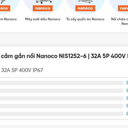
ẩm Nanoco
Máy sưởi dầu Nanoco
Tủ sấy quần áo Nanoco
Nồi chảo 
Nan
 cắm gắn nổi Nanoco NIS1252-6 | 32A 5P 400V 
 32A 5P 400V IP67
Ổ cắm gắn nổi Nanoco NIS1252-6 | 32A 5P 400V IP67