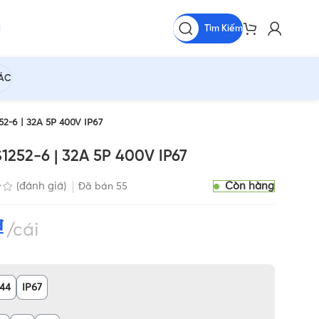
Tìm Kiếm
HÁC
2-6 | 32A 5P 400V IP67
252-6 | 32A 5P 400V IP67
Còn hàng
(đánh giá)
Đã bán
55
₫
cái
P44
IP67