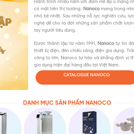
Hành trình nhiều năm với đam mê ấp ủ mang n
có mặt trên thị trường.
Nanoco
mang trong mình
nhỏ bé nhất. Sau những nỗ lực nghiên cứu, lựa 
nghệ để cho ra đời những sản phẩm chất lượn
tay người tiêu dùng.
Được thành lập từ năm 1991,
Nanoco
tự tin đ
thiết bị điện, đèn chiếu sáng, điện gia dụng. Tr
công to lớn, Nanoco tự hào và khẳng định vị th
gia dụng hiện đại hàng đầu tại Việt Nam.
CATALOGUE NANOCO
DANH MỤC SẢN PHẨM NANOCO