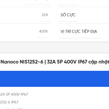
SỐ CỰC
32A
VỊ TRÍ CỰC TIẾP ĐỊA
400V
CHẤT LIỆU
IP67
 Nanoco NIS1252-6 | 32A 5P 400V IP67 cập nhậ
BẢO HÀNH
IEC 60309
XUẤT XỨ
-25⁰C đến 90⁰C
2A 5P 400V IP67
LOẠI
5 cái/hộp, 20 cái/thùng
252-6 IP67