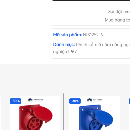
Gọi đặt m
Mua hàng t
Mã sản phẩm:
NIS1252-6
Danh mục:
Phích cắm ổ cắm công ng
nghiệp IP67
-30%
-30%