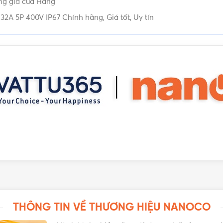
ng giá của Hãng
Bảng giá 
BẢNG GIÁ
pha
,
Ổ cắm công nghiệp IP67
2A 5P 400V IP67 Chính hãng, Giá tốt, Uy tín
THÔNG TIN VỀ THƯƠNG HIỆU NANOCO