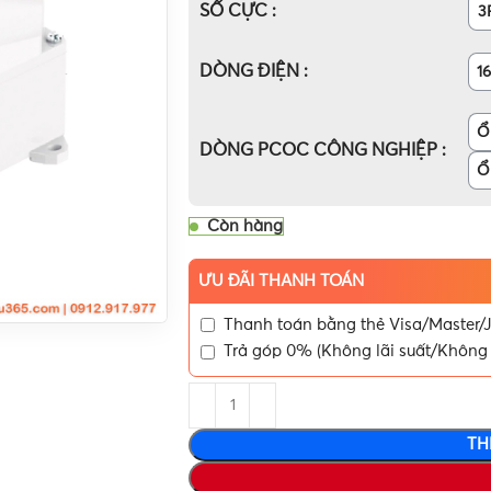
SỐ CỰC
3
DÒNG ĐIỆN
1
Ổ
DÒNG PCOC CÔNG NGHIỆP
Ổ
Còn hàng
ƯU ĐÃI THANH TOÁN
Thanh toán bằng thẻ Visa/Master/J
Trả góp 0% (Không lãi suất/Không 
TH