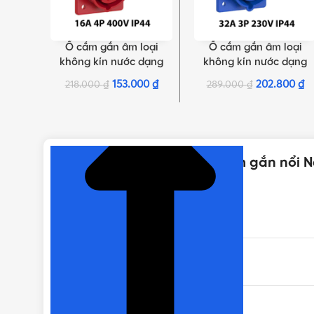
Ổ cắm gắn âm loại
Ổ cắm gắn âm loại
THÊM VÀO GIỎ HÀNG
THÊM VÀO GIỎ HÀNG
không kín nước dạng
không kín nước dạng
nghiêng PCE F414-6 | 4P
nghiêng PCE F423-6 | 3
153.000
₫
202.800
₫
218.000
₫
289.000
₫
16A 400V 6H IP44
32A 230V 6H IP44
NHẤN ĐỂ XEM TIẾP (THU GỌN)
Thông số kỹ thuật của Ổ cắm gắn nổi N
THƯƠNG HIỆU
MÀU SẮC
KIỂU DÁNG