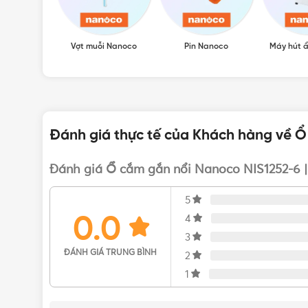
Vợt muỗi Nanoco
Pin Nanoco
Máy hút 
Đánh giá thực tế của Khách hàng về Ổ
Đánh giá Ổ cắm gắn nổi Nanoco NIS1252-6 |
5
0.0
4
3
ĐÁNH GIÁ TRUNG BÌNH
2
1