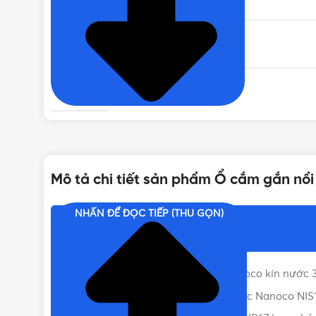
DÒNG ĐIỆN
ĐIỆN ÁP
CẤP BẢO VỆ
Mô tả chi tiết sản phẩm Ổ cắm gắn nổi
TIÊU CHUẨN
NHẤN ĐỂ ĐỌC TIẾP (THU GỌN)
Nội dung chính
NHIỆT ĐỘ HOẠT ĐỘNG
Đặc điểm của Ổ cắm gắn nổi Nanoco kín nước 3
ĐÓNG GÓI
Catalogue Ổ cắm gắn nổi kín nước Nanoco NIS1