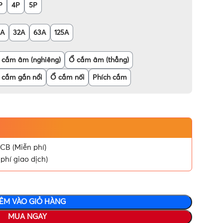
P
4P
5P
6A
32A
63A
125A
 cắm âm (nghiêng)
Ổ cắm âm (thẳng)
 cắm gắn nổi
Ổ cắm nối
Phích cắm
CB (Miễn phí)
phí giao dịch)
ÊM VÀO GIỎ HÀNG
MUA NGAY