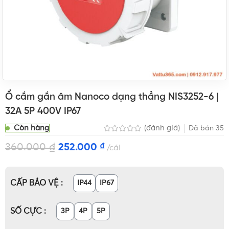
Ổ cắm gắn âm Nanoco dạng thẳng NIS3252-6 |
32A 5P 400V IP67
Còn hàng
(đánh giá)
Đã bán
35
360.000
₫
252.000
₫
cái
CẤP BẢO VỆ
IP44
IP67
SỐ CỰC
3P
4P
5P