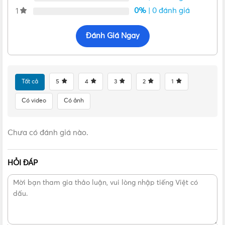
Chất liệu Polyamid 6 với khả năng chống cháy, chống
0%
| 0 đánh giá
1
mài mòn, chịu áp lực cao chống phản ứng với nhiều loại
hóa chất
Đánh Giá Ngay
Điều kiện nhiệt độ: Sử dụng tốt trong điều kiện nhiệt độ từ
-25⁰C đến 40⁰C
Tính năng đặc biệt: Sử dụng liên tục trong 30 phút ở nhiệt
độ 90⁰C. Khả năng chống cháy nhiệt độ bất thường
Tất cả
5
4
3
2
1
650⁰C.
Có video
Có ảnh
Catalogue Ổ cắm gắn âm Nanoco NIS3252-6 32A
5P 400V IP67
Chưa có đánh giá nào.
HỎI ĐÁP