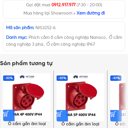
Gọi đặt mua
0912.917.977
(7:30 - 20:00)
Mua hàng tại Showroom »
Xem đường đi
Mã sản phẩm:
NIS3252-6
Danh mục:
Phích cắm ổ cắm công nghiệp Nanoco
,
Ổ cắm
công nghiệp 3 pha
,
Ổ cắm công nghiệp IP67
Sản phẩm tương tự
-30%
-30%
-30%
Ổ cắm gắn âm loại
Ổ cắm gắn âm loại
Ổ cắm