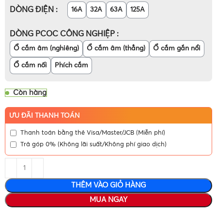
DÒNG ĐIỆN
16A
32A
63A
125A
DÒNG PCOC CÔNG NGHIỆP
Ổ cắm âm (nghiêng)
Ổ cắm âm (thẳng)
Ổ cắm gắn nổi
Ổ cắm nối
Phích cắm
Còn hàng
ƯU ĐÃI THANH TOÁN
Thanh toán bằng thẻ Visa/Master/JCB (Miễn phí)
Trả góp 0% (Không lãi suất/Không phí giao dịch)
THÊM VÀO GIỎ HÀNG
MUA NGAY