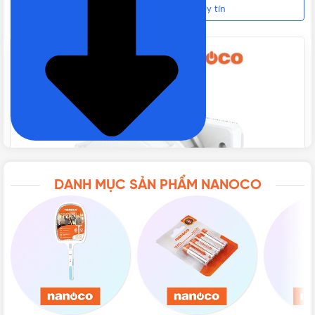
32A 5P 400V IP67 Chính hãng, Giá tốt, Uy tín
CẤP BẢO VỆ
IP67
CHẤT LIỆU
Polyamid 6
TIÊU CHUẨN
IEC 60309
BẢO HÀNH
12 tháng
DANH MỤC SẢN PHẨM NANOCO
NHIỆT ĐỘ HOẠT ĐỘNG
-25⁰C đến 90⁰C
XUẤT XỨ
P.R.C
ĐÓNG GÓI
10 cái/hộp, 60 cái/thùng