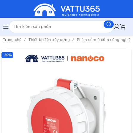
Trang chủ
Thiết bị điện xây dựng
Phích cắm ổ cắm công nghiệ
-30%